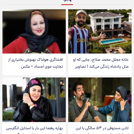
خانه مجلل محمد صلاح، جایی که او
افشاگری هولناک بهنوش بختیاری از
مثل پادشاه زندگی می‌کند | تصاویر
تجارت موی اجساد + عکس
لادن مستوفی در ۵۴ سالگی با این
بهاره رهنما این بار با استایل انگلیسی