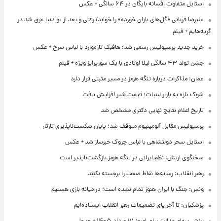
استایل متفاوت افسانه بایگان در ۶۴ سالگی + عکس
علیرضا قربانی «گل‌های باران خورده» را خواند/ رفتی و بعد از تو دنیا غرق شد در
گریه‌هایم + فیلم
خرید جدید پرسپولیس رسمی شد؛ هافبک تازه‌وارد با لباس سرخ + عکس
جشن تولد ۴۳ سالگی لیلا اوتادی با یک سورپرایز ویژه + فیلم
عمان: مذاکرات درباره تنگه هرمز در مسیر مثبتی قرار دارد
شوک تازه به بازار لبنیات؛ قیمت شیر افزایش یافت
تاریخ اعلام نتایج نهایی دکتری مشخص شد
پرسپولیس مقابل آلومینیوم متوقف شد؛ پایان شکست‌ناپذیری تارتار
استایل سحر دولتشاهی با لباس چروک خبرساز شد + عکس
سخنگوی ارتش: نظم ایرانی در تنگه هرمز بازگشت‌ناپذیر است
رهبر انقلاب: رسانه‌ها نقاط ضعف را برجسته نکنند
ونس: جنگ با ایران هنوز تمام نشده است؛ در میانه بازی هستیم
پزشکیان: تا آخر پای تصمیمات رهبر انقلاب ایستاده‌ایم