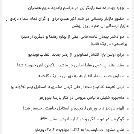
۱۷ ساعت پیش
چهره بهت‌زده سه بازیگر زن در مراسم یادبود مریم همتیان
انتقاد تند پیمان طالبی از مسئولان استقلال در
حضور مازیار لرستانی در ختم اکبر عبدی برای او گران تمام شد!/ دزدی از
پی رفتن رامین رضاییان+ عکس
مازیار لرستانی آن هم در روز روشن
۱۷ ساعت پیش
دو دختر پیمان قاسم‌خانی، یکی از بهاره رهنما و دیگری از میترا
قیمت گوشت گوساله و گوسفند امروز شنبه ۱۷
ابراهیمی؛ در یک قاب!
مرداد ۱۴۰۵ +جدول
برای اولین بار؛ انتشار تصاویری از رهبر جدید انقلاب/ویدیو
۱۸ ساعت پیش
سلفی‌های پی‌درپی هلیا امامی در ماشین لاکچری‌اش خبرساز شد!
با قدرتمندترین و بادوام ترین تانک جهان آشنا
شوید+ فیلم
تصاویر جدید و دلبرانه از هدیه تهرانی در یک گلخانه
ترس نعیمه نظام‌دوست از بغل کردن دختری با استایل پسرانه/ویدیو
۱۸ ساعت پیش
قیمت طلا ۱۸عیار امروز شنبه ۱۷ مرداد ۱۴۰۵
ماه‌چهره خلیلی با لباس عروس در کنار پارسا پیروزفر
+جدول
الهام پاوه‌نژاد با ورزش لاکچری و استایل خاصش خبرساز شد!
گوگوش در دو سالگی و در کنار مادرش؛ سال ۱۳۳۱
آشپز مشهور صداوسیما به کانادا مهاجرت کرد؟/ ویدئو