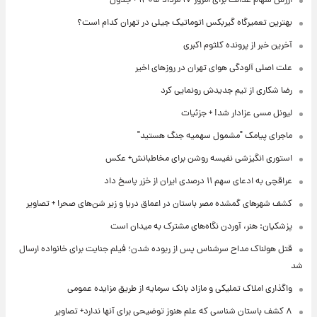
ارزش سهام عدالت برای امروز ۱۷ مرداد ۱۴۰۵ + جدول
بهترین تعمیرگاه گیربکس اتوماتیک جیلی در تهران کدام است؟
آخرین خبر از پرونده کلثوم اکبری
علت اصلی آلودگی هوای تهران در روزهای اخیر
رضا شکاری از تیم جدیدش رونمایی کرد
لیونل مسی عزادار شد! + جزئیات
ماجرای پیامک "مشمول سهمیه جنگ هستید"
استوری انگیزشی نفیسه روشن برای مخاطبانش+ عکس
عراقچی به ادعای سهم ۱۱ درصدی ایران از خزر پاسخ داد
کشف شهرهای گمشده مصر باستان در اعماق دریا و زیر شن‌های صحرا + تصاویر
پزشکیان: هنر، آوردن نگاه‌های مشترک به میدان است
قتل هولناک مداح سرشناس پس از ربوده شدن؛ فیلم جنایت برای خانواده ارسال
شد
واگذاری املاک تملیکی و مازاد بانک سرمایه از طریق مزایده عمومی
۸ کشف باستان شناسی که علم هنوز توضیحی برای آنها ندارد+ تصاویر