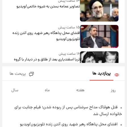
۱۳ ساعت پیش
تصاویر عمامه بستن به شیوه خاتمی/ویدیو
۱۵ ساعت پیش
افشای محل پناهگاه‌ رهبر شهید روی آنتن زنده
تلویزیون/ویدیو
۱۶ ساعت پیش
ثریا اسفندیاری بعد از طلاق و در دیدار با گروه
بیتلز
پربازدید ها
پربحث ها
۱۶ ساعت پیش
ادعای جنجالی درباره اینفانتینو؛ اتهام پرداخت
روز
هفته
ماه
سال
پول به معشوقه با درآمد یوفا
قتل هولناک مداح سرشناس پس از ربوده شدن؛ فیلم جنایت برای
۱۶ ساعت پیش
هشدار درباره کمبود یک ماده معدنی؛ خطر
خانواده ارسال شد
آلزایمر و زوال عقل افزایش می‌یابد؟
افشای محل پناهگاه‌ رهبر شهید روی آنتن زنده تلویزیون/ویدیو