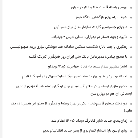
بررسی رابطه قیمت طلا و دلار در ایران
شرط سپاه برای بازگشایی تنگه هرمز
ماجرای جاسوسی کارمند سازمان ملل برای اسرائیل
تأیید وجود فسفر در بمباران استان فارس + جزئیات
رهگیری با چند دلار؛ شکست سنگین سامانه ضد موشکی لیزری رژیم صهیونیستی
با صدور پیامی؛ مدیرعامل بانک ملی ایران روز خبرنگار را تبریک گفت
آشپز مشهور صداوسیما به کانادا مهاجرت کرد؟/ ویدئو
لحظه برخورد رعد و برق به ساختمان مرکز تجارت جهانی در آمریکا + فیلم
حضور مازیار لرستانی در ختم اکبر عبدی برای او گران تمام شد!/ دزدی از مازیار
لرستانی آن هم در روز روشن
دو دختر پیمان قاسم‌خانی، یکی از بهاره رهنما و دیگری از میترا ابراهیمی؛ در یک
قاب!
زمان‌بندی جدید شارژ کالابرگ مرداد ۱۴۰۵ اعلام شد
برای اولین بار؛ انتشار تصاویری از رهبر جدید انقلاب/ویدیو