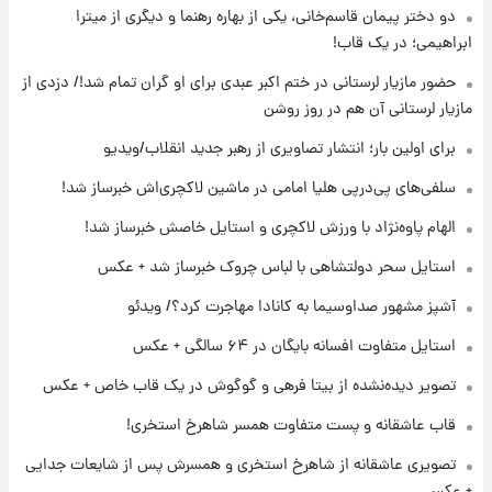
دو دختر پیمان قاسم‌خانی، یکی از بهاره رهنما و دیگری از میترا
۲۰ ساعت پیش
ابراهیمی؛ در یک قاب!
لیونل مسی عزادار شد! + جزئیات
حضور مازیار لرستانی در ختم اکبر عبدی برای او گران تمام شد!/ دزدی از
مازیار لرستانی آن هم در روز روشن
۲۳ ساعت پیش
برای اولین بار؛ انتشار تصاویری از رهبر جدید انقلاب/ویدیو
لحظه برخورد رعد و برق به ساختمان مرکز تجارت
جهانی در آمریکا + فیلم
سلفی‌های پی‌درپی هلیا امامی در ماشین لاکچری‌اش خبرساز شد!
الهام پاوه‌نژاد با ورزش لاکچری و استایل خاصش خبرساز شد!
۲۳ ساعت پیش
برای اولین بار؛ انتشار تصاویری از رهبر جدید
استایل سحر دولتشاهی با لباس چروک خبرساز شد + عکس
انقلاب/ویدیو
آشپز مشهور صداوسیما به کانادا مهاجرت کرد؟/ ویدئو
استایل متفاوت افسانه بایگان در ۶۴ سالگی + عکس
۱ روز پیش
تصاویر عمامه بستن به شیوه خاتمی/ویدیو
تصویر دیده‌نشده از بیتا فرهی و گوگوش در یک قاب خاص + عکس
قاب عاشقانه و پست متفاوت همسر شاهرخ استخری!
تصویری عاشقانه از شاهرخ استخری و همسرش پس از شایعات جدایی
+ عکس