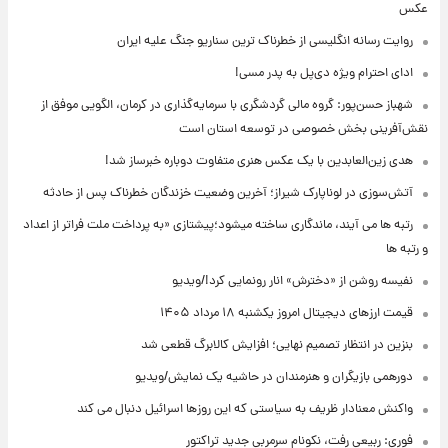
عکس
روایت رسانه انگلیسی از خطرناک ترین سناریو جنگ علیه ایران
ادای احترام ویژه دی‌پل به پدر مسی!
شهباز حسن‌پور: گروه مالی گردشگری با سرمایه‌گذاری در کرمان، الگویی موفق از
نقش‌آفرینی بخش خصوصی در توسعه استان است
هدی زین‌العابدین با یک عکس هنری متفاوت دوباره خبرساز شد!
آتش‌سوزی در لوناپارک شیراز؛ آخرین وضعیت خزندگان خطرناک پس از حادثه
رتبه ها می آیند، ماندگاری ساخته میشود؛پیشتازی «به پرداخت ملت فراتر از اعداد
و رتبه ها
نفیسه روشن از «دخترش» انار رونمایی کرد!/ویدیو
قیمت ارزهای دیجیتال امروز یکشنبه ۱۸ مرداد ۱۴۰۵
بنزین در انتظار تصمیم نهایی؛ افزایش کالابرگ قطعی شد
دورهمی بازیگران و هنرمندان در حاشیه یک نمایش/ویدیو
واکنش معنادار ظریف به سیاستی که این روزها اسرائیل دنبال می کند
فوری: ربیعی رفت، نکونام سرمربی جدید تراکتور