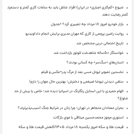
شیوع «کم‌کاری اجباری» در ایران/ افراد شاغل باید به ساعات کاری کمتر و دستمزد
کمتر رضایت دهند
بازار خودرو امروز ۱۸ مرداد چه تغییری کرد؟ +جدول
روایت رامین پرچمی از کاری که مهران مدیری برایش انجام داد/ویدیو
تاریخ احتمالی دربی مشخص شد
خواستگار ۵۰ساله شاهدخت لئونور بازداشت شد
انسان‌های «سگ‌سر» چه کسانی بودند؟
نخستین تصویر لیونل مسی بعد از مرگ پدر+عکس و فیلم
سلفی دیدنی نیوشا ضیغمی و دخترش؛ بهترین حال جهان را دارم!
الهام حمیدی با این استایل رنگارنگ در اسپانیا دیده شد؛ خاص یا بیش از حد
شلوغ؟
بحران معتادان متجاهر در تهران؛ چرا زنان در شرایط جنگ آسیب‌پذیرترند؟
استوری مرموز محمدحسین میثاقی با موی بازکات
قیمت طلا و سکه امروز یکشنبه ۱۸ مرداد ۱۴۰۵/کاهش قیمت طلا و سکه