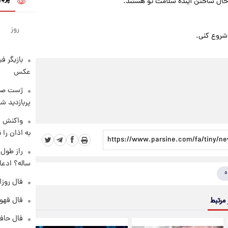
حال ساختن آینده سلامت تو هستند.
روز
شروع کنی.
بازیگر ف
عکس
پربازدید 
واکنش س
به اذان را 
ساله؟ ادعا
ه
فال روزانه و
فال قهوه روزان
 مرتبط
فال حافظ پنجشنب