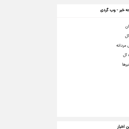
 خبر - وب گردی
ان
آل
مردانه
 آل
برها
ن اخبار