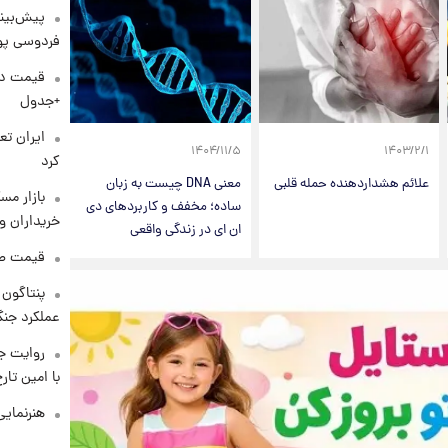
پیش‌بینی
فردوسی پور
+جدول
۱۴۰۴/۱۱/۵
۱۴۰۳/۲/۱
کرد
علائم هشداردهنده حمله قلبی
معنی DNA چیست به زبان
بازار مس
ساده؛ مخفف و کاربردهای دی
خریداران و
ان ای در زندگی واقعی
قیمت طلا و 
عملکرد جنگ
روایت ج
با امین تار
هنرنمایی