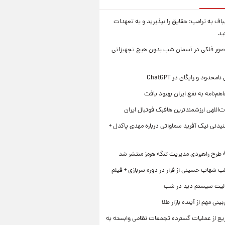
یباف به ترامپ: حقایق را بپذیرید و به تعهدات
ید
صور فلکی در آسمان شب بدون هیچ تجهیزاتی
محدود و رایگان در ChatGPT
هم‌نامه به نفع ایران بهبود یافت
‌اللهی ارزشمندترین هافبک فوتبال ایران
یدنی نیک آفرید سماواتی درباره مهدی پاکدل +
ۀ طرح راهبردی مدیریت تنگه هرمز منتشر شد
ب شهاب حسینی از فرار در دوره سربازی + فیلم
لیت سیستم دید در شب
نی مهم از آینده بازار طلا
ع از عملیات گسترده تجمعات نظامی وابسته به