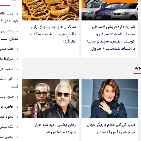
کنایه قال
خود عمل کن
شرایط تازه فروش اقساطی
سیگنال‌های جدید برای بازار
رصد این 
سایپا اعلام شد؛ شاهین،
طلا؛ پیش‌بینی قیمت سکه و
ممکن است
کوییک، اطلس، سهند و ساینا
طلا فردا
با اقساط بلندمدت + جدول
چت متنی نا
شرایط تفا
جره
سعید عزت
نظرات شن
فیلم
متن اولی
خاطره جال
نحوه فعا
تیپ گل‌گلی خانم بازیگر جوان
زمان پخش «مرد سه هزار
یک پیش‌بی
در جشن نفس | تصاویر
چهره» مشخص شد
یحیی سری