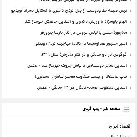
ثریا اسفندیاری بعد از طلاق و در دیدار با گروه
بیتلز
ترس نعیمه نظام‌دوست از بغل کردن دختری با استایل پسرانه/ویدیو
الهام پاوه‌نژاد با ورزش لاکچری و استایل خاصش خبرساز شد!
۲۱ ساعت پیش
ادعای جنجالی درباره اینفانتینو؛ اتهام پرداخت
ماه‌چهره خلیلی با لباس عروس در کنار پارسا پیروزفر
پول به معشوقه با درآمد یوفا
آشپز مشهور صداوسیما به کانادا مهاجرت کرد؟/ ویدئو
گوگوش در دو سالگی و در کنار مادرش؛ سال ۱۳۳۱
استایل سحر دولتشاهی با لباس چروک خبرساز شد + عکس
قاب عاشقانه و پست متفاوت همسر شاهرخ استخری!
استایل متفاوت افسانه بایگان در ۶۴ سالگی + عکس
صفحه خبر - وب گردی
اقتصاد ایران
سبک ایده آل