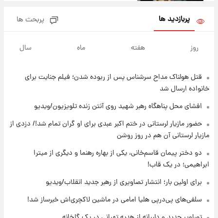
پربازدید ها
پربحث ها
۱۸ ساعت پیش
لحظه برخورد رعد و برق به ساختمان مرکز تجارت
روز
هفته
ماه
سال
جهانی در آمریکا + فیلم
قتل هولناک مداح سرشناس پس از ربوده شدن؛ فیلم جنایت برای
۱۸ ساعت پیش
برای اولین بار؛ انتشار تصاویری از رهبر جدید
خانواده ارسال شد
انقلاب/ویدیو
افشای محل پناهگاه‌ رهبر شهید روی آنتن زنده تلویزیون/ویدیو
۱۹ ساعت پیش
حضور مازیار لرستانی در ختم اکبر عبدی برای او گران تمام شد!/ دزدی از
تصاویر عمامه بستن به شیوه خاتمی/ویدیو
مازیار لرستانی آن هم در روز روشن
دو دختر پیمان قاسم‌خانی، یکی از بهاره رهنما و دیگری از میترا
ابراهیمی؛ در یک قاب!
۲۱ ساعت پیش
افشای محل پناهگاه‌ رهبر شهید روی آنتن زنده
برای اولین بار؛ انتشار تصاویری از رهبر جدید انقلاب/ویدیو
تلویزیون/ویدیو
سلفی‌های پی‌درپی هلیا امامی در ماشین لاکچری‌اش خبرساز شد!
۲۲ ساعت پیش
تصاویر جدید و دلبرانه از هدیه تهرانی در یک گلخانه