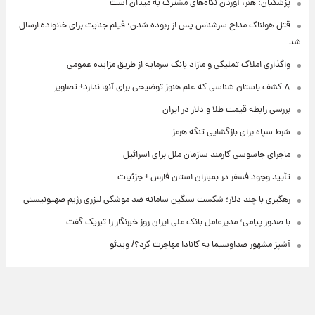
پزشکیان: هنر، آوردن نگاه‌های مشترک به میدان است
قتل هولناک مداح سرشناس پس از ربوده شدن؛ فیلم جنایت برای خانواده ارسال
شد
واگذاری املاک تملیکی و مازاد بانک سرمایه از طریق مزایده عمومی
۸ کشف باستان شناسی که علم هنوز توضیحی برای آنها ندارد+ تصاویر
بررسی رابطه قیمت طلا و دلار در ایران
شرط سپاه برای بازگشایی تنگه هرمز
ماجرای جاسوسی کارمند سازمان ملل برای اسرائیل
تأیید وجود فسفر در بمباران استان فارس + جزئیات
رهگیری با چند دلار؛ شکست سنگین سامانه ضد موشکی لیزری رژیم صهیونیستی
با صدور پیامی؛ مدیرعامل بانک ملی ایران روز خبرنگار را تبریک گفت
آشپز مشهور صداوسیما به کانادا مهاجرت کرد؟/ ویدئو