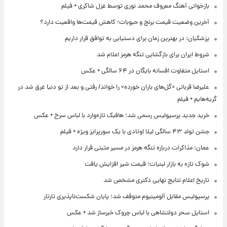
بازخوانی آهنگ معروف محمد نوری توسط غزل شاکری + فیلم
آخرین وضعیت قیمت برنج و حبوبات؛ کاهش قیمت‌ها واقعیت دارد؟
پزشکیان: در بهترین زمان برای دستیابی به توافق قرار داریم
شروط ایران برای بازگشایی تنگه هرمز اعلام شد
استایل متفاوت افسانه بایگان در ۶۴ سالگی + عکس
علیرضا قربانی «گل‌های باران خورده» را خواند/ رفتی و بعد از تو دنیا غرق شد در
گریه‌هایم + فیلم
خرید جدید پرسپولیس رسمی شد؛ هافبک تازه‌وارد با لباس سرخ + عکس
جشن تولد ۴۳ سالگی لیلا اوتادی با یک سورپرایز ویژه + فیلم
عمان: مذاکرات درباره تنگه هرمز در مسیر مثبتی قرار دارد
شوک تازه به بازار لبنیات؛ قیمت شیر افزایش یافت
تاریخ اعلام نتایج نهایی دکتری مشخص شد
پرسپولیس مقابل آلومینیوم متوقف شد؛ پایان شکست‌ناپذیری تارتار
استایل سحر دولتشاهی با لباس چروک خبرساز شد + عکس