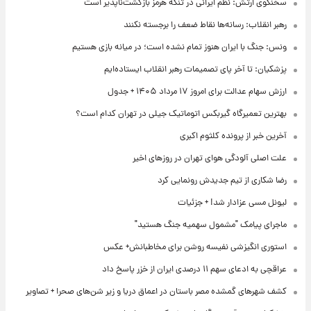
سخنگوی ارتش: نظم ایرانی در تنگه هرمز بازگشت‌ناپذیر است
رهبر انقلاب: رسانه‌ها نقاط ضعف را برجسته نکنند
ونس: جنگ با ایران هنوز تمام نشده است؛ در میانه بازی هستیم
پزشکیان: تا آخر پای تصمیمات رهبر انقلاب ایستاده‌ایم
ارزش سهام عدالت برای امروز ۱۷ مرداد ۱۴۰۵ + جدول
بهترین تعمیرگاه گیربکس اتوماتیک جیلی در تهران کدام است؟
آخرین خبر از پرونده کلثوم اکبری
علت اصلی آلودگی هوای تهران در روزهای اخیر
رضا شکاری از تیم جدیدش رونمایی کرد
لیونل مسی عزادار شد! + جزئیات
ماجرای پیامک "مشمول سهمیه جنگ هستید"
استوری انگیزشی نفیسه روشن برای مخاطبانش+ عکس
عراقچی به ادعای سهم ۱۱ درصدی ایران از خزر پاسخ داد
کشف شهرهای گمشده مصر باستان در اعماق دریا و زیر شن‌های صحرا + تصاویر