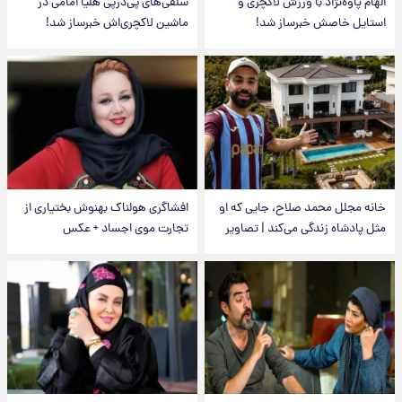
الهام پاوه‌نژاد با ورزش لاکچری و
سلفی‌های پی‌درپی هلیا امامی در
استایل خاصش خبرساز شد!
ماشین لاکچری‌اش خبرساز شد!
خانه مجلل محمد صلاح، جایی که او
افشاگری هولناک بهنوش بختیاری از
مثل پادشاه زندگی می‌کند | تصاویر
تجارت موی اجساد + عکس