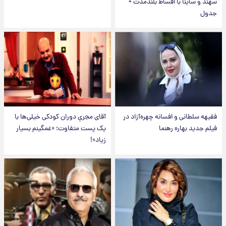
سهند و ساینا با اقساط بلندمدت +
جدول
فقیهه سلطانی و افسانه چهره‌آزاد در
آقای مجریِ دوران کودکی خیلی‌ها با
فیلم جدید بهاره رهنما
یک پست متفاوت؛ «غمگینم بسیار
زیاد»!