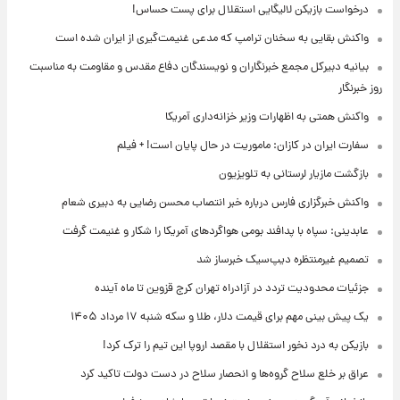
درخواست بازیکن لالیگایی استقلال برای پست حساس!
واکنش بقایی به سخنان ترامپ که مدعی غنیمت‌گیری از ایران شده است
بیانیه دبیرکل مجمع خبرنگاران و نویسندگان دفاع مقدس و مقاومت به مناسبت
روز خبرنگار
واکنش همتی به اظهارات وزیر خزانه‌داری آمریکا
سفارت ایران در کازان: ماموریت در حال پایان است! + فیلم
بازگشت مازیار لرستانی به تلویزیون
واکنش خبرگزاری فارس درباره خبر انتصاب محسن رضایی به دبیری شعام
عابدینی: سپاه با پدافند بومی هواگردهای آمریکا را شکار و غنیمت گرفت
تصمیم غیرمنتظره دیپ‌سیک خبرساز شد
جزئیات محدودیت تردد در آزادراه تهران کرج قزوین تا ماه آینده
یک پیش ‌بینی مهم برای قیمت دلار، طلا و سکه شنبه ۱۷ مرداد ۱۴۰۵
بازیکن به درد نخور استقلال با مقصد اروپا این تیم را ترک کرد!
عراق بر خلع سلاح گروه‌ها و انحصار سلاح در دست دولت تاکید کرد