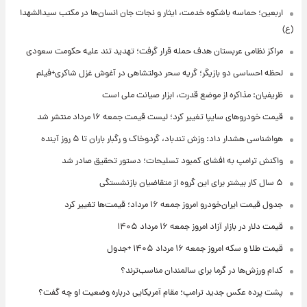
اربعین؛ حماسه باشکوه خدمت، ایثار و نجات جان انسان‌ها در مکتب سیدالشهدا
(ع)
مراکز نظامی عربستان هدف حمله قرار گرفت؛ تهدید تند علیه حکومت سعودی
لحظه احساسی دو بازیگر؛ گریه سحر دولتشاهی در آغوش غزل شاکری+فیلم
ظریفیان: مذاکره از موضع قدرت، ابزار صیانت ملی است
قیمت خودروهای سایپا تغییر کرد؛ لیست قیمت جمعه ۱۶ مرداد منتشر شد
هواشناسی هشدار داد: وزش تندباد، گردوخاک و رگبار باران تا ۵ روز آینده
واکنش ترامپ به افشای کمبود تسلیحات؛ دستور تحقیق صادر شد
۵ سال کار بیشتر برای این گروه از متقاضیان بازنشستگی
جدول قیمت ایران‌خودرو امروز جمعه ۱۶ مرداد؛ قیمت‌ها تغییر کرد
قیمت دلار در بازار آزاد امروز جمعه ۱۶ مرداد ۱۴۰۵
قیمت طلا و سکه امروز جمعه ۱۶ مرداد ۱۴۰۵ +جدول
کدام ورزش‌ها در گرما برای سالمندان مناسب‌ترند؟
پشت پرده عکس جدید ترامپ؛ مقام آمریکایی درباره وضعیت او چه گفت؟