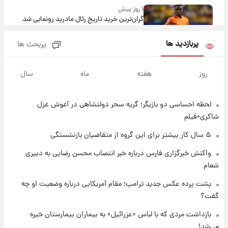
۱ روز پیش
گران‌ترین خرید تاریخ رئال مادرید رونمایی شد
پربازدید ها
پربحث ها
۱ روز پیش
پیش‌بینی بارش‌های گسترده با ورود ال‌نینو؛ کدام
روز
هفته
ماه
سال
روزها پربارش‌تر خواهند بود؟
لحظه احساسی دو بازیگر؛ گریه سحر دولتشاهی در آغوش غزل
۱ روز پیش
شماره پیراهن خریدهای جدید پرسپولیس اعلام
شاکری+فیلم
شد؛ تیکدری، محبی و سرگیف با اعداد ویژه
۵ سال کار بیشتر برای این گروه از متقاضیان بازنشستگی
۱ روز پیش
واکنش خبرگزاری فارس درباره خبر انتصاب محسن رضایی به دبیری
جزئیات فعال‌سازی «کیف پول ایران» اعلام
شعام
شد+فیلم
پشت پرده عکس جدید ترامپ؛ مقام آمریکایی درباره وضعیت او چه
گفت؟
۱ روز پیش
تغییر تند قیمت محصولات ایران‌خودرو و سایپا
بازداشت مردی که با لباس «عزرائیل» به بیماران بیمارستان خیره
امروز پنجشنبه ۱۵ مرداد ۱۴۰۵ +جدول
می‌شد!