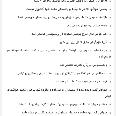
بازخوانی آهنگی در وصف حضرت زهرا توسط شادمهر + فیلم
ریاض: توافق دفاعی با ترکیه و پاکستان علیه هیچ کشوری نیست
بازداشت مردی که با لباس «عزرائیل» به بیماران بیمارستان خیره می‌شد!
همه چیز درباره فروش موی زنان
خبر خوش برای سرخ پوشان بیفوما در پرسپولیس ماندنی شد
گربه بازیگوش دلیل قطع برق این شهر
پیام تسلیت معاون وزیر فرهنگ و ارشاد اسلامی در پی درگذشت استاد ابوالقاسم
قاسم‌زاده
وینیسیوس در رئال مادرید ماندنی شد
معادله جدید در تنگه هرمز؛ توافق تهران و مسقط خارج از سناریوی ترامپ
ترامپ از پایان سریع جنگ با ایران خبر داد
تصاویر کمتر دیده‌شده از شهیدان حاجی‌زاده و باقری؛ فرماندهان شهید هوافضای
ایران
هشدار درباره تخلفات سرویس مدارس؛ راهکار شکایت والدین اعلام شد
پدرام پاک آیین نماینده مدیران مسئول در هیأت نظارت بر مطبوعات