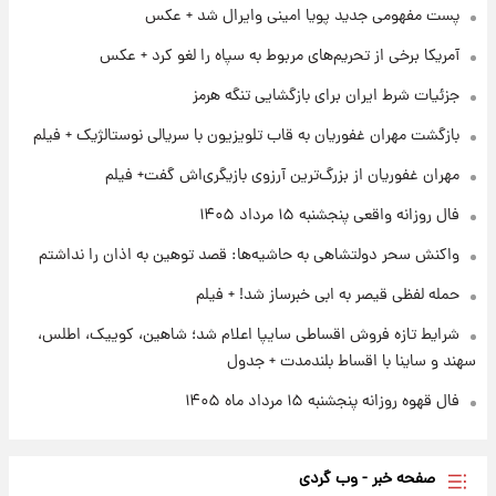
پست مفهومی جدید پویا امینی وایرال شد + عکس
آغاز طرح جدید فروش مشارکت در تولید سایپا؛
نام خودرو، مبلغ پیش پرداخت و زمان تحویل |
آمریکا برخی از تحریم‌های مربوط به سپاه را لغو کرد + عکس
سود مشارکت چند درصد است؟
جزئیات شرط ایران برای بازگشایی تنگه هرمز
۱ روز پیش
زمان پخش «مرد سه هزار چهره» مشخص شد
بازگشت مهران غفوریان به قاب تلویزیون با سریالی نوستالژیک + فیلم
مهران غفوریان از بزرگ‌ترین آرزوی بازیگری‌اش گفت+ فیلم
۱ روز پیش
فال روزانه واقعی پنجشنبه ۱۵ مرداد ۱۴۰۵
کار استقلال و رامین رضاییان رسما تمام شد +
عکس / خداحافظی صمیمانه آبی ها با رامین!
واکنش سحر دولتشاهی به حاشیه‌ها: قصد توهین به اذان را نداشتم
حمله لفظی قیصر به ابی خبرساز شد! + فیلم
شرایط تازه فروش اقساطی سایپا اعلام شد؛ شاهین، کوییک، اطلس،
سهند و ساینا با اقساط بلندمدت + جدول
فال قهوه روزانه پنجشنبه ۱۵ مرداد ماه ۱۴۰۵
صفحه خبر - وب گردی