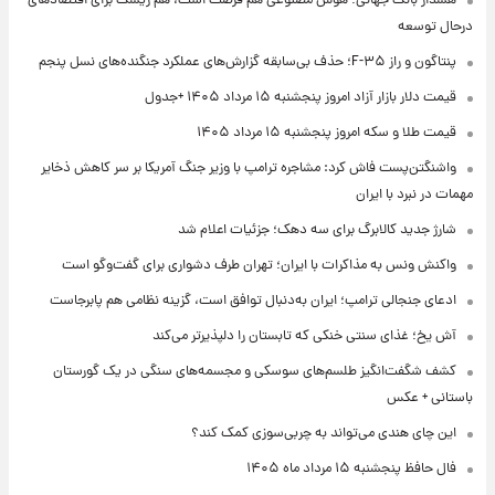
هشدار بانک جهانی؛ هوش مصنوعی هم فرصت است، هم ریسک برای اقتصادهای
درحال توسعه
پنتاگون و راز F-۳۵؛ حذف بی‌سابقه گزارش‌های عملکرد جنگنده‌های نسل پنجم
قیمت دلار بازار آزاد امروز پنجشنبه ۱۵ مرداد ۱۴۰۵ +جدول
قیمت طلا و سکه امروز پنجشنبه ۱۵ مرداد ۱۴۰۵
واشنگتن‌پست فاش کرد: مشاجره ترامپ با وزیر جنگ آمریکا بر سر کاهش ذخایر
مهمات در نبرد با ایران
شارژ جدید کالابرگ برای سه دهک؛ جزئیات اعلام شد
واکنش ونس به مذاکرات با ایران؛ تهران طرف دشواری برای گفت‌وگو است
ادعای جنجالی ترامپ؛ ایران به‌دنبال توافق است، گزینه نظامی هم پابرجاست
آش یخ؛ غذای سنتی خنکی که تابستان را دلپذیرتر می‌کند
کشف شگفت‌انگیز طلسم‌های سوسکی و مجسمه‌های سنگی در یک گورستان
باستانی + عکس
این چای هندی می‌تواند به چربی‌سوزی کمک کند؟
فال حافظ پنجشنبه ۱۵ مرداد ماه ۱۴۰۵