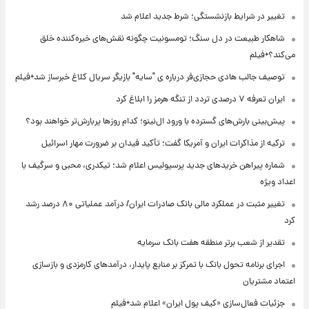
تغییر در شرایط بازنشستگی؛ شرط جدید اعلام شد
شاهکار طبیعت در دل سنگ؛ تومسونیت چگونه نقش‌های خیره‌کننده خلق
می‌کند؟+فیلم
توصیف جالب هادی حجازی‌فر درباره ی "سایه" بازیگر سریال کلاغ خبرساز شد+فیلم
ایران تعرفه ۷ درصدی تردد از تنگه هرمز را ابلاغ کرد
پیش‌بینی بارش‌های گسترده با ورود ال‌نینو؛ کدام روزها پربارش‌تر خواهند بود؟
ترکیه از مذاکرات ایران و آمریکا گفت؛ تأکید فیدان بر ضرورت مهار اسرائیل
شماره پیراهن خریدهای جدید پرسپولیس اعلام شد؛ تیکدری، محبی و سرگیف با
اعداد ویژه
تغییر مثبت در عملکرد مالی بانک صادرات ایران/ درآمد عملیاتی ۸۰ درصد رشد
کرد
تقدیر از شعب برتر منطقه هفت بانک سرمایه
اجرای برنامه تحول بانک با تمرکز بر منابع پایدار، درآمدهای کارمزدی و بازسازی
اعتماد مشتریان
جزئیات فعال‌سازی «کیف پول ایران» اعلام شد+فیلم