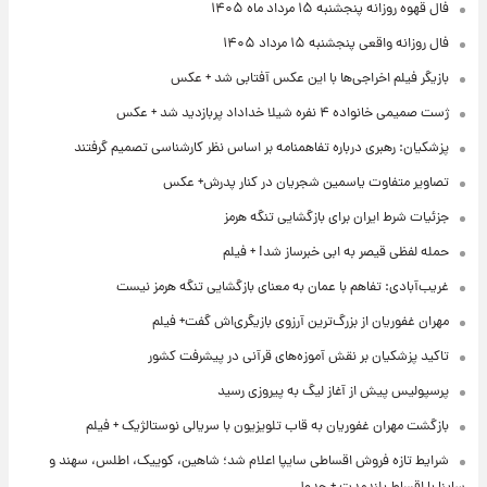
فال قهوه روزانه پنجشنبه ۱۵ مرداد ماه ۱۴۰۵
فال روزانه واقعی پنجشنبه ۱۵ مرداد ۱۴۰۵
بازیگر فیلم اخراجی‌ها با این عکس آفتابی شد + عکس
ژست صمیمی خانواده ۴ نفره شیلا خداداد پربازدید شد + عکس
پزشکیان: رهبری درباره تفاهمنامه بر اساس نظر کارشناسی تصمیم گرفتند
تصاویر متفاوت یاسمین شجریان در کنار پدرش+ عکس
جزئیات شرط ایران برای بازگشایی تنگه هرمز
حمله لفظی قیصر به ابی خبرساز شد! + فیلم
غریب‌آبادی: تفاهم با عمان به معنای بازگشایی تنگه هرمز نیست
مهران غفوریان از بزرگ‌ترین آرزوی بازیگری‌اش گفت+ فیلم
تاکید پزشکیان بر نقش آموزه‌های قرآنی در پیشرفت کشور
پرسپولیس پیش از آغاز لیگ به پیروزی رسید
بازگشت مهران غفوریان به قاب تلویزیون با سریالی نوستالژیک + فیلم
شرایط تازه فروش اقساطی سایپا اعلام شد؛ شاهین، کوییک، اطلس، سهند و