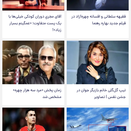
فقیهه سلطانی و افسانه چهره‌آزاد در
آقای مجریِ دوران کودکی خیلی‌ها با
فیلم جدید بهاره رهنما
یک پست متفاوت؛ «غمگینم بسیار
زیاد»!
تیپ گل‌گلی خانم بازیگر جوان در
زمان پخش «مرد سه هزار چهره»
جشن نفس | تصاویر
مشخص شد