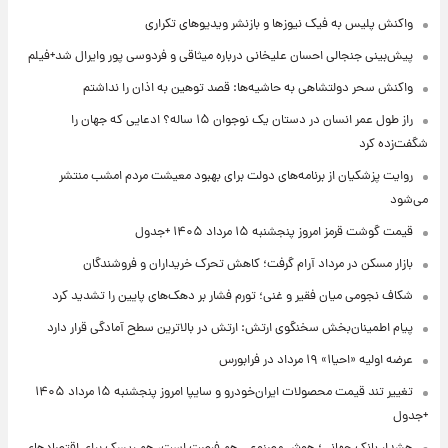
واکنش پلیس به فیک نیوزها و بازنشر ویدیوهای تکراری
پیش‌بینی جنجالی احسان علیخانی درباره میثاقی و فردوسی پور وایرال شد+فیلم
واکنش سحر دولتشاهی به حاشیه‌ها: قصد توهین به اذان را نداشتم
راز طول عمر انسان در دستان یک نوجوان ۱۵ ساله؟ ادعایی که جهان را
شگفت‌زده کرد
روایت پزشکیان از برنامه‌های دولت برای بهبود معیشت مردم امشب منتشر
می‌شود
قیمت گوشت قرمز امروز پنجشنبه ۱۵ مرداد ۱۴۰۵ +جدول
بازار مسکن در مرداد آرام گرفت؛ کاهش تحرک خریداران و فروشندگان
شکاف نجومی میان فقیر و غنی؛ تورم فشار بر دهک‌های پایین را تشدید کرد
پیام اطمینان‌بخش سخنگوی ارتش: ارتش در بالاترین سطح آمادگی قرار دارد
عرضه اولیه «احیا۱» ۱۹ مرداد در فرابورس
تغییر تند قیمت محصولات ایران‌خودرو و سایپا امروز پنجشنبه ۱۵ مرداد ۱۴۰۵
+جدول