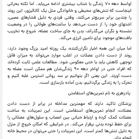
اواسط دهه ۷۰ زندگی با شتاب بیشتری ادامه می‌یابد. اما نکته بحرانی
اینجاست که تنش‌های محیطی و خانوادگی مثل یک کاتالیزور، این روند
را چندین برابر سریع‌تر می‌کنند. وقتی فردی به دلیل فشارهای عصبی،
اشتهای خود را از دست می‌دهد یا ساعت‌های طولانی را در وضعیت
نشسته و نگران می‌گذراند، بدن به جای ساخت عضله، شروع به تخریب
بافت‌های موجود برای تامین انرژی می‌کند.
اما میان این همه اخبار نگران‌کننده، یک روزنه امید بزرگ وجود دارد:
روند از دست دادن عضلات در اغلب موارد می‌تواند به میزان قابل
توجهی کاهش یابد یا حتی معکوس شود. مطالعات علمی ثابت کرده‌اند
که افراد حتی در اواخر دهه ۹۰ زندگی‌شان هم ممکن است عضله به
دست آورند. این یعنی اگر بتوانیم بر سد روانی استرس غلبه کنیم و
تحرک را به زندگی برگردانیم، بدن آماده بازسازی است.
پادزهری به نام تمرین‌های استقامتی
پزشکان تاکید دارند که مهمترین مداخله در برابر از دست دادن
عضلات، انجام تمرین‌های استقامتی است. این تمرینات به ساخت
عضلات کمک کرده و ارتباط حیاتی بین اعصاب و سلول‌های عضلانی را
برای حفظ توده بدنی برقرار می‌کند. در شرایطی که امکان خروج از منزل
به دلیل تنش‌ها کمتر است، این تمرینات را حتی می‌توان در محیط خانه
انجام داد.