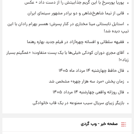
پوریا پورسرخ با این گریم جذابیتش را از دست داد + عکس
قابی از نیما شاهرخ‌شاهی و دو برادر مشهور سینمای ایران
۱۸ ساعت پیش
واکنش تند تاکر کارلسون به حمله آمریکا به
استایل تابستانی مینا مختاری در کنار پسرش؛ همسر بهرام رادان با این
مدرسه میناب؛ «باید سیلی محکمی به صورت
تیپ دیده شد!
ترامپ زد»
فقیهه سلطانی و افسانه چهره‌آزاد در فیلم جدید بهاره رهنما
۱۹ ساعت پیش
قیمت طلا و سکه امروز چهارشنبه ۱۴ مرداد
آقای مجریِ دوران کودکی خیلی‌ها با یک پست متفاوت؛ «غمگینم بسیار
۱۴۰۵/کاهش قیمت طلا و سکه
زیاد»!
فال حافظ چهارشنبه ۱۴ مرداد ماه ۱۴۰۵
زمان پخش «مرد سه هزار چهره» مشخص شد
فال روزانه واقعی چهارشنبه ۱۴ مرداد ۱۴۰۵
بازیگر زیبای سریال سیب ممنوعه در یک قاب خانوادگی
صفحه خبر - وب گردی