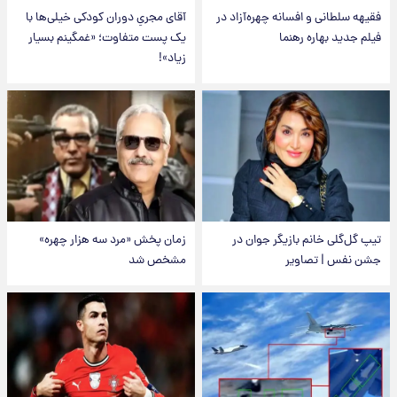
فقیهه سلطانی و افسانه چهره‌آزاد در
آقای مجریِ دوران کودکی خیلی‌ها با
فیلم جدید بهاره رهنما
یک پست متفاوت؛ «غمگینم بسیار
زیاد»!
تیپ گل‌گلی خانم بازیگر جوان در
زمان پخش «مرد سه هزار چهره»
جشن نفس | تصاویر
مشخص شد