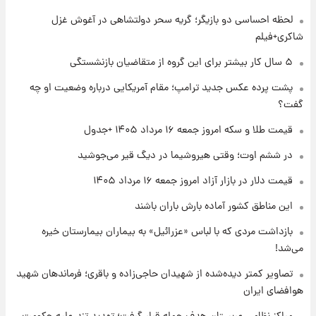
شماره پیراهن خریدهای جدید پرسپولیس اعلام
لحظه احساسی دو بازیگر؛ گریه سحر دولتشاهی در آغوش غزل
شد؛ تیکدری، محبی و سرگیف با اعداد ویژه
شاکری+فیلم
۱ روز پیش
۵ سال کار بیشتر برای این گروه از متقاضیان بازنشستگی
جزئیات فعال‌سازی «کیف پول ایران» اعلام
پشت پرده عکس جدید ترامپ؛ مقام آمریکایی درباره وضعیت او چه
شد+فیلم
گفت؟
۱ روز پیش
قیمت طلا و سکه امروز جمعه ۱۶ مرداد ۱۴۰۵ +جدول
تغییر تند قیمت محصولات ایران‌خودرو و سایپا
امروز پنجشنبه ۱۵ مرداد ۱۴۰۵ +جدول
در ششم اوت؛ وقتی هیروشیما در دیگ قیر می‌جوشید
قیمت دلار در بازار آزاد امروز جمعه ۱۶ مرداد ۱۴۰۵
۱ روز پیش
این مناطق کشور آماده بارش باران باشند
قیمت طلا و سکه امروز پنجشنبه ۱۵ مرداد ۱۴۰۵
بازداشت مردی که با لباس «عزرائیل» به بیماران بیمارستان خیره
می‌شد!
۱ روز پیش
شارژ جدید کالابرگ برای سه دهک؛ جزئیات اعلام
تصاویر کمتر دیده‌شده از شهیدان حاجی‌زاده و باقری؛ فرماندهان شهید
شد
هوافضای ایران