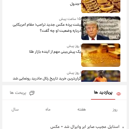
+جدول
۱۵ ساعت پیش
پشت پرده عکس جدید ترامپ؛ مقام آمریکایی
درباره وضعیت او چه گفت؟
۱ روز پیش
یک پیش‌بینی مهم از آینده بازار طلا
۱ روز پیش
گران‌ترین خرید تاریخ رئال مادرید رونمایی شد
پربازدید ها
پربحث ها
۱ روز پیش
پیش‌بینی بارش‌های گسترده با ورود ال‌نینو؛ کدام
روز
هفته
ماه
سال
روزها پربارش‌تر خواهند بود؟
استایل عجیب صابر ابر وایرال شد + عکس
۱ روز پیش