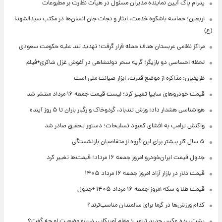
پدرام پاک آیین نماینده مدیران مسئول در هیأت نظارت بر مطبوعات
اربعین؛ حماسه باشکوه خدمت، ایثار و نجات جان انسان‌ها در مکتب سیدالشهدا
(ع)
مراکز نظامی عربستان هدف حمله قرار گرفت؛ تهدید تند علیه حکومت سعودی
لحظه احساسی دو بازیگر؛ گریه سحر دولتشاهی در آغوش غزل شاکری+فیلم
ظریفیان: مذاکره از موضع قدرت، ابزار صیانت ملی است
قیمت خودروهای سایپا تغییر کرد؛ لیست قیمت جمعه ۱۶ مرداد منتشر شد
هواشناسی هشدار داد: وزش تندباد، گردوخاک و رگبار باران تا ۵ روز آینده
واکنش ترامپ به افشای کمبود تسلیحات؛ دستور تحقیق صادر شد
۵ سال کار بیشتر برای این گروه از متقاضیان بازنشستگی
جدول قیمت ایران‌خودرو امروز جمعه ۱۶ مرداد؛ قیمت‌ها تغییر کرد
قیمت دلار در بازار آزاد امروز جمعه ۱۶ مرداد ۱۴۰۵
قیمت طلا و سکه امروز جمعه ۱۶ مرداد ۱۴۰۵ +جدول
کدام ورزش‌ها در گرما برای سالمندان مناسب‌ترند؟
پشت پرده عکس جدید ترامپ؛ مقام آمریکایی درباره وضعیت او چه گفت؟