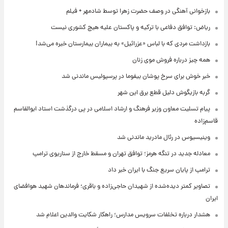
بازخوانی آهنگی در وصف حضرت زهرا توسط شادمهر + فیلم
ریاض: توافق دفاعی با ترکیه و پاکستان علیه هیچ کشوری نیست
بازداشت مردی که با لباس «عزرائیل» به بیماران بیمارستان خیره می‌شد!
همه چیز درباره فروش موی زنان
خبر خوش برای سرخ پوشان بیفوما در پرسپولیس ماندنی شد
گربه بازیگوش دلیل قطع برق این شهر
پیام تسلیت معاون وزیر فرهنگ و ارشاد اسلامی در پی درگذشت استاد ابوالقاسم
قاسم‌زاده
وینیسیوس در رئال مادرید ماندنی شد
معادله جدید در تنگه هرمز؛ توافق تهران و مسقط خارج از سناریوی ترامپ
ترامپ از پایان سریع جنگ با ایران خبر داد
تصاویر کمتر دیده‌شده از شهیدان حاجی‌زاده و باقری؛ فرماندهان شهید هوافضای
ایران
هشدار درباره تخلفات سرویس مدارس؛ راهکار شکایت والدین اعلام شد