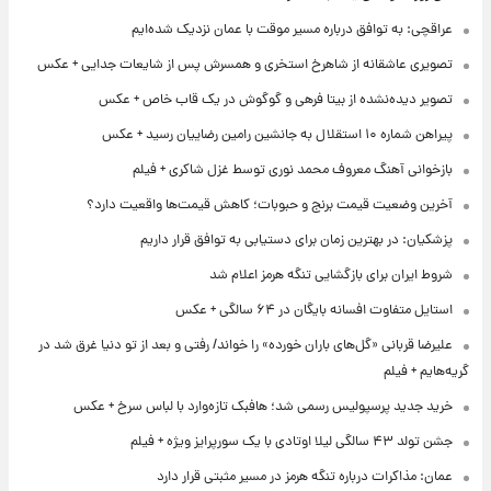
عراقچی: به توافق درباره مسیر موقت با عمان نزدیک شده‌ایم
تصویری عاشقانه از شاهرخ استخری و همسرش پس از شایعات جدایی + عکس
تصویر دیده‌نشده از بیتا فرهی و گوگوش در یک قاب خاص + عکس
پیراهن شماره ۱۰ استقلال به جانشین رامین رضاییان رسید + عکس
بازخوانی آهنگ معروف محمد نوری توسط غزل شاکری + فیلم
آخرین وضعیت قیمت برنج و حبوبات؛ کاهش قیمت‌ها واقعیت دارد؟
پزشکیان: در بهترین زمان برای دستیابی به توافق قرار داریم
شروط ایران برای بازگشایی تنگه هرمز اعلام شد
استایل متفاوت افسانه بایگان در ۶۴ سالگی + عکس
علیرضا قربانی «گل‌های باران خورده» را خواند/ رفتی و بعد از تو دنیا غرق شد در
گریه‌هایم + فیلم
خرید جدید پرسپولیس رسمی شد؛ هافبک تازه‌وارد با لباس سرخ + عکس
جشن تولد ۴۳ سالگی لیلا اوتادی با یک سورپرایز ویژه + فیلم
عمان: مذاکرات درباره تنگه هرمز در مسیر مثبتی قرار دارد