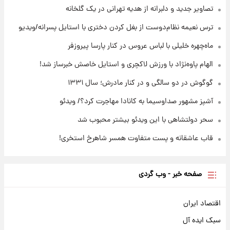
شوید+ فیلم
تصاویر جدید و دلبرانه از هدیه تهرانی در یک گلخانه
ترس نعیمه نظام‌دوست از بغل کردن دختری با استایل پسرانه/ویدیو
۲۱ ساعت پیش
قیمت طلا ۱۸عیار امروز شنبه ۱۷ مرداد ۱۴۰۵
ماه‌چهره خلیلی با لباس عروس در کنار پارسا پیروزفر
+جدول
الهام پاوه‌نژاد با ورزش لاکچری و استایل خاصش خبرساز شد!
گوگوش در دو سالگی و در کنار مادرش؛ سال ۱۳۳۱
آشپز مشهور صداوسیما به کانادا مهاجرت کرد؟/ ویدئو
سحر دولتشاهی با این ویدئو بیشتر محبوب شد
قاب عاشقانه و پست متفاوت همسر شاهرخ استخری!
صفحه خبر - وب گردی
اقتصاد ایران
سبک ایده آل