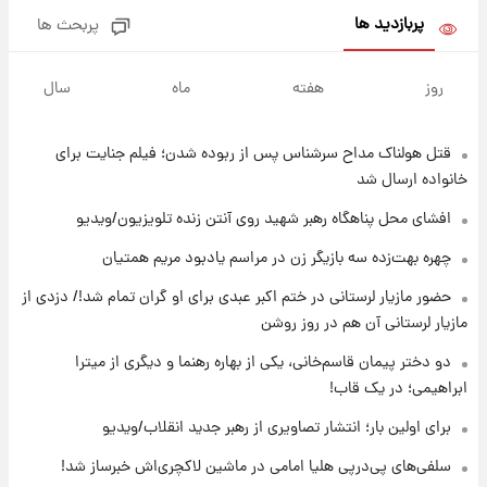
پربازدید ها
پربحث ها
۱۹ ساعت پیش
ادعای جنجالی درباره اینفانتینو؛ اتهام پرداخت
روز
هفته
ماه
سال
پول به معشوقه با درآمد یوفا
قتل هولناک مداح سرشناس پس از ربوده شدن؛ فیلم جنایت برای
۲۰ ساعت پیش
هشدار درباره کمبود یک ماده معدنی؛ خطر
خانواده ارسال شد
آلزایمر و زوال عقل افزایش می‌یابد؟
افشای محل پناهگاه‌ رهبر شهید روی آنتن زنده تلویزیون/ویدیو
۲۰ ساعت پیش
چهره بهت‌زده سه بازیگر زن در مراسم یادبود مریم همتیان
انتقاد تند پیمان طالبی از مسئولان استقلال در
حضور مازیار لرستانی در ختم اکبر عبدی برای او گران تمام شد!/ دزدی از
پی رفتن رامین رضاییان+ عکس
مازیار لرستانی آن هم در روز روشن
۲۰ ساعت پیش
دو دختر پیمان قاسم‌خانی، یکی از بهاره رهنما و دیگری از میترا
قیمت گوشت گوساله و گوسفند امروز شنبه ۱۷
ابراهیمی؛ در یک قاب!
مرداد ۱۴۰۵ +جدول
برای اولین بار؛ انتشار تصاویری از رهبر جدید انقلاب/ویدیو
۲۱ ساعت پیش
سلفی‌های پی‌درپی هلیا امامی در ماشین لاکچری‌اش خبرساز شد!
با قدرتمندترین و بادوام ترین تانک جهان آشنا