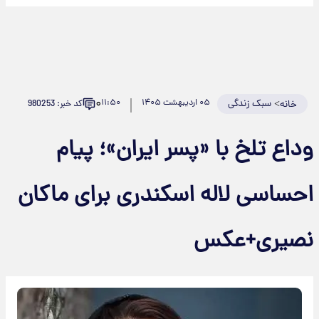
۰
>
سبک زندگی
۰۵ اردیبهشت ۱۴۰۵
۱۱:۵۰
کد خبر: 980253
خانه
وداع تلخ با «پسر ایران»؛ پیام
احساسی لاله اسکندری برای ماکان
نصیری+عکس