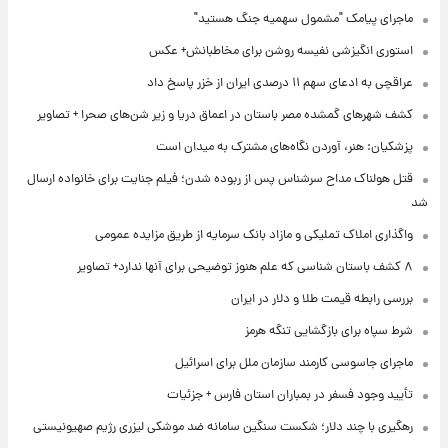
ماجرای پیامک "مشمول سهمیه جنگ هستید"
استوری انگیزشی نفیسه روشن برای مخاطبانش+ عکس
عراقچی به ادعای سهم ۱۱ درصدی ایران از خزر پاسخ داد
کشف شهرهای گمشده مصر باستان در اعماق دریا و زیر شن‌های صحرا + تصاویر
پزشکیان: هنر، آوردن نگاه‌های مشترک به میدان است
قتل هولناک مداح سرشناس پس از ربوده شدن؛ فیلم جنایت برای خانواده ارسال
شد
واگذاری املاک تملیکی و مازاد بانک سرمایه از طریق مزایده عمومی
۸ کشف باستان شناسی که علم هنوز توضیحی برای آنها ندارد+ تصاویر
بررسی رابطه قیمت طلا و دلار در ایران
شرط سپاه برای بازگشایی تنگه هرمز
ماجرای جاسوسی کارمند سازمان ملل برای اسرائیل
تأیید وجود فسفر در بمباران استان فارس + جزئیات
رهگیری با چند دلار؛ شکست سنگین سامانه ضد موشکی لیزری رژیم صهیونیستی