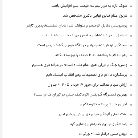
شوک تازه به بازار لبنیات؛ قیمت شیر افزایش یافت
تاریخ اعلام نتایج نهایی دکتری مشخص شد
پرسپولیس مقابل آلومینیوم متوقف شد؛ پایان شکست‌ناپذیری تارتار
استایل سحر دولتشاهی با لباس چروک خبرساز شد + عکس
سخنگوی ارتش: نظم ایرانی در تنگه هرمز بازگشت‌ناپذیر است
رهبر انقلاب: رسانه‌ها نقاط ضعف را برجسته نکنند
ونس: جنگ با ایران هنوز تمام نشده است؛ در میانه بازی هستیم
پزشکیان: تا آخر پای تصمیمات رهبر انقلاب ایستاده‌ایم
ارزش سهام عدالت برای امروز ۱۷ مرداد ۱۴۰۵ + جدول
بهترین تعمیرگاه گیربکس اتوماتیک جیلی در تهران کدام است؟
آخرین خبر از پرونده کلثوم اکبری
علت اصلی آلودگی هوای تهران در روزهای اخیر
رضا شکاری از تیم جدیدش رونمایی کرد
لیونل مسی عزادار شد! + جزئیات