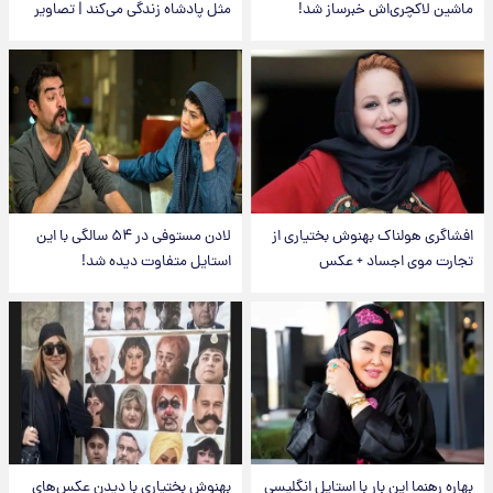
ماشین لاکچری‌اش خبرساز شد!
مثل پادشاه زندگی می‌کند | تصاویر
افشاگری هولناک بهنوش بختیاری از
لادن مستوفی در ۵۴ سالگی با این
تجارت موی اجساد + عکس
استایل متفاوت دیده شد!
بهاره رهنما این بار با استایل انگلیسی
بهنوش بختیاری با دیدن عکس‌های