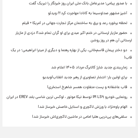
با صدور پیامی؛ مدیرعامل بانک ملی ایران روز خبرنگار را تبریک گفت
آشپز مشهور صداوسیما به کانادا مهاجرت کرد؟/ ویدئو
لحظه برخورد رعد و برق به ساختمان مرکز تجارت جهانی در آمریکا + فیلم
حضور مازیار لرستانی در ختم اکبر عبدی برای او گران تمام شد!/ دزدی از مازیار
لرستانی آن هم در روز روشن
دو دختر پیمان قاسم‌خانی، یکی از بهاره رهنما و دیگری از میترا ابراهیمی؛ در یک
قاب!
زمان‌بندی جدید شارژ کالابرگ مرداد ۱۴۰۵ اعلام شد
برای اولین بار؛ انتشار تصاویری از رهبر جدید انقلاب/ویدیو
قاب عاشقانه و پست متفاوت همسر شاهرخ استخری!
رونمایی خودرو IM LS۹ توسط نیکا موتور ، لوکس ترین شاسی بلند EREV در ایران
الهام پاوه‌نژاد با ورزش لاکچری و استایل خاصش خبرساز شد!
سلفی‌های پی‌درپی هلیا امامی در ماشین لاکچری‌اش خبرساز شد!