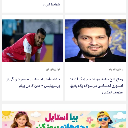
شرایط ایران
۱۴۰۴/۵/۴
۱۴۰۴/۸/۲۰
وداع تلخ حامد بهداد با بازیگر فقید؛
خداحافظی احساسی مسعود ریگی از
استوری احساسی در سوگ یک رفیق
پرسپولیس + متن کامل پیام
هنرمند+عکس