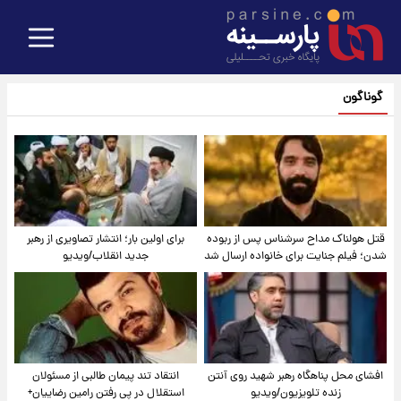
گوناگون
قتل هولناک مداح سرشناس پس از ربوده
برای اولین بار؛ انتشار تصاویری از رهبر
شدن؛ فیلم جنایت برای خانواده ارسال شد
جدید انقلاب/ویدیو
افشای محل پناهگاه‌ رهبر شهید روی آنتن
انتقاد تند پیمان طالبی از مسئولان
زنده تلویزیون/ویدیو
استقلال در پی رفتن رامین رضاییان+