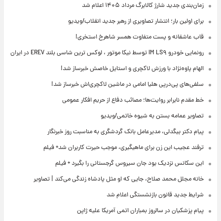
زمان‌بندی جدید شارژ کالابرگ مرداد ۱۴۰۵ اعلام شد
برای اولین بار؛ انتشار تصاویری از رهبر جدید انقلاب/ویدیو
قاب عاشقانه و پست متفاوت همسر شاهرخ استخری!
رونمایی خودرو IM LS۹ توسط نیکا موتور ، لوکس ترین شاسی بلند EREV در ایران
الهام پاوه‌نژاد با ورزش لاکچری و استایل خاصش خبرساز شد!
سلفی‌های پی‌درپی هلیا امامی در ماشین لاکچری‌اش خبرساز شد!
خط مقدم نابرابر روایت‌ها؛ مصائب دفاع از حریم افکار عمومی
تصاویر عمامه بستن به شیوه خاتمی/ویدیو
پیام دکتر بیگدلی، مدیرعامل بانک گردشگری به مناسبت روز خبرنگار
ترفند عجیب این زن برای ماهیگیری، موجب حیرت کاربران شد+ فیلم
این سکانس نزدیک بود جان سیروس گرجستانی را بگیرد + فیلم
خانه مجلل محمد صلاح، جایی که او مثل پادشاه زندگی می‌کند | تصاویر
شرایط جدید قانون بازنشستگی اعلام شد
پیام پزشکیان در سالروز بمباران اتمی آمریکا علیه ژاپن