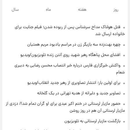
انتقاد تند پیمان طالبی از مسئولان استقلال در
روز
هفته
ماه
سال
پی رفتن رامین رضاییان+ عکس
قتل هولناک مداح سرشناس پس از ربوده شدن؛ فیلم جنایت برای
۱۰ ساعت پیش
قیمت گوشت گوساله و گوسفند امروز شنبه ۱۷
خانواده ارسال شد
مرداد ۱۴۰۵ +جدول
چهره بهت‌زده سه بازیگر زن در مراسم یادبود مریم همتیان
۱۰ ساعت پیش
افشای محل پناهگاه‌ رهبر شهید روی آنتن زنده تلویزیون/ویدیو
با قدرتمندترین و بادوام ترین تانک جهان آشنا
واکنش خبرگزاری فارس درباره خبر انتصاب محسن رضایی به دبیری
شوید+ فیلم
شعام
۱۱ ساعت پیش
برای اولین بار؛ انتشار تصاویری از رهبر جدید انقلاب/ویدیو
قیمت طلا ۱۸عیار امروز شنبه ۱۷ مرداد ۱۴۰۵
+جدول
تصاویر جدید و دلبرانه از هدیه تهرانی در یک گلخانه
حضور مازیار لرستانی در ختم اکبر عبدی برای او گران تمام شد!/ دزدی از
۱۱ ساعت پیش
مازیار لرستانی آن هم در روز روشن
قیمت محصولات ایران‌خودرو و سایپا امروز شنبه
۱۷ مرداد ۱۴۰۵
بازگشت مازیار لرستانی به تلویزیون