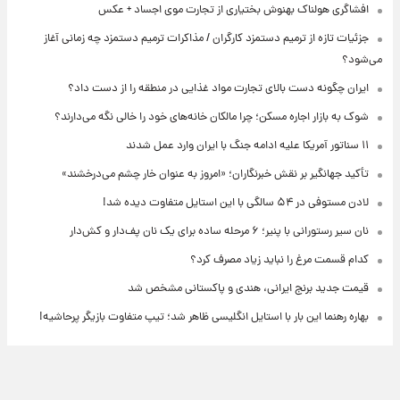
افشاگری هولناک بهنوش بختیاری از تجارت موی اجساد + عکس
جزئیات تازه از ترمیم دستمزد کارگران / مذاکرات ترمیم دستمزد چه زمانی آغاز
می‌شود؟
ایران چگونه دست بالای تجارت مواد غذایی در منطقه را از دست داد؟
شوک به بازار اجاره مسکن؛ چرا مالکان خانه‌های خود را خالی نگه می‌دارند؟
۱۱ سناتور آمریکا علیه ادامه جنگ با ایران وارد عمل شدند
تأکید جهانگیر بر نقش خبرنگاران؛ «امروز به عنوان خار چشم می‌درخشند»
لادن مستوفی در ۵۴ سالگی با این استایل متفاوت دیده شد!
نان سیر رستورانی با پنیر؛ ۶ مرحله ساده برای یک نان پف‌دار و کش‌دار
کدام قسمت مرغ را نباید زیاد مصرف کرد؟
قیمت جدید برنج ایرانی، هندی و پاکستانی مشخص شد
بهاره رهنما این بار با استایل انگلیسی ظاهر شد؛ تیپ متفاوت بازیگر پرحاشیه!