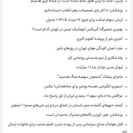
ونس: جنگ با ایران هنوز تمام نشده است؛ در میانه بازی هستیم
پزشکیان: تا آخر پای تصمیمات رهبر انقلاب ایستاده‌ایم
ارزش سهام عدالت برای امروز ۱۷ مرداد ۱۴۰۵ + جدول
بهترین تعمیرگاه گیربکس اتوماتیک جیلی در تهران کدام است؟
آخرین خبر از پرونده کلثوم اکبری
علت اصلی آلودگی هوای تهران در روزهای اخیر
رضا شکاری از تیم جدیدش رونمایی کرد
لیونل مسی عزادار شد! + جزئیات
ماجرای پیامک "مشمول سهمیه جنگ هستید"
استوری انگیزشی نفیسه روشن برای مخاطبانش+ عکس
عراقچی به ادعای سهم ۱۱ درصدی ایران از خزر پاسخ داد
کشف شهرهای گمشده مصر باستان در اعماق دریا و زیر شن‌های صحرا + تصاویر
پزشکیان: هنر، آوردن نگاه‌های مشترک به میدان است
قتل هولناک مداح سرشناس پس از ربوده شدن؛ فیلم جنایت برای خانواده ارسال
شد