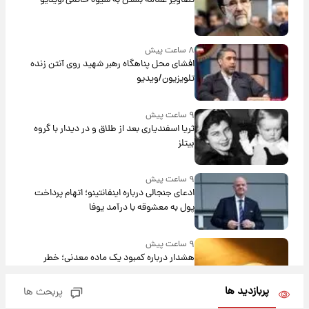
تصاویر عمامه بستن به شیوه خاتمی/ویدیو
۸ ساعت پیش
افشای محل پناهگاه‌ رهبر شهید روی آنتن زنده
تلویزیون/ویدیو
۹ ساعت پیش
ثریا اسفندیاری بعد از طلاق و در دیدار با گروه
بیتلز
۹ ساعت پیش
ادعای جنجالی درباره اینفانتینو؛ اتهام پرداخت
پول به معشوقه با درآمد یوفا
۹ ساعت پیش
هشدار درباره کمبود یک ماده معدنی؛ خطر
آلزایمر و زوال عقل افزایش می‌یابد؟
پربازدید ها
پربحث ها
۹ ساعت پیش