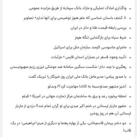
واگذاری املاک تملیکی و مازاد بانک سرمایه از طریق مزایده عمومی
۸ کشف باستان شناسی که علم هنوز توضیحی برای آنها ندارد+ تصاویر
بررسی رابطه قیمت طلا و دلار در ایران
شرط سپاه برای بازگشایی تنگه هرمز
ماجرای جاسوسی کارمند سازمان ملل برای اسرائیل
تأیید وجود فسفر در بمباران استان فارس + جزئیات
رهگیری با چند دلار؛ شکست سنگین سامانه ضد موشکی لیزری رژیم صهیونیستی
با صدور پیامی؛ مدیرعامل بانک ملی ایران روز خبرنگار را تبریک گفت
آشپز مشهور صداوسیما به کانادا مهاجرت کرد؟/ ویدئو
لحظه برخورد رعد و برق به ساختمان مرکز تجارت جهانی در آمریکا + فیلم
حضور مازیار لرستانی در ختم اکبر عبدی برای او گران تمام شد!/ دزدی از مازیار
لرستانی آن هم در روز روشن
دو دختر پیمان قاسم‌خانی، یکی از بهاره رهنما و دیگری از میترا ابراهیمی؛ در یک
قاب!