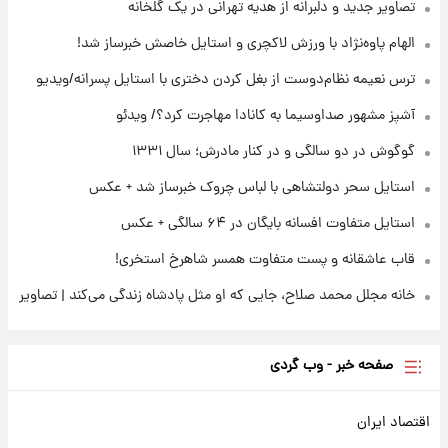
تصاویر جدید و دلبرانه از هدیه تهرانی در یک گلخانه
ثریا اسفندیاری بعد از طلاق و در دیدار با گروه
بیتلز
الهام پاوه‌نژاد با ورزش لاکچری و استایل خاصش خبرساز شد!
ترس نعیمه نظام‌دوست از بغل کردن دختری با استایل پسرانه/ویدیو
۲۲ ساعت پیش
ادعای جنجالی درباره اینفانتینو؛ اتهام پرداخت
آشپز مشهور صداوسیما به کانادا مهاجرت کرد؟/ ویدئو
پول به معشوقه با درآمد یوفا
گوگوش در دو سالگی و در کنار مادرش؛ سال ۱۳۳۱
استایل سحر دولتشاهی با لباس چروک خبرساز شد + عکس
استایل متفاوت افسانه بایگان در ۶۴ سالگی + عکس
قاب عاشقانه و پست متفاوت همسر شاهرخ استخری!
خانه مجلل محمد صلاح، جایی که او مثل پادشاه زندگی می‌کند | تصاویر
صفحه خبر - وب گردی
اقتصاد ایران