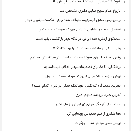
شوک تازه به بازار لبنیات؛ قیمت شیر افزایش یافت
تاریخ اعلام نتایج نهایی دکتری مشخص شد
پرسپولیس مقابل آلومینیوم متوقف شد؛ پایان شکست‌ناپذیری تارتار
استایل سحر دولتشاهی با لباس چروک خبرساز شد + عکس
سخنگوی ارتش: نظم ایرانی در تنگه هرمز بازگشت‌ناپذیر است
رهبر انقلاب: رسانه‌ها نقاط ضعف را برجسته نکنند
ونس: جنگ با ایران هنوز تمام نشده است؛ در میانه بازی هستیم
پزشکیان: تا آخر پای تصمیمات رهبر انقلاب ایستاده‌ایم
ارزش سهام عدالت برای امروز ۱۷ مرداد ۱۴۰۵ + جدول
بهترین تعمیرگاه گیربکس اتوماتیک جیلی در تهران کدام است؟
آخرین خبر از پرونده کلثوم اکبری
علت اصلی آلودگی هوای تهران در روزهای اخیر
رضا شکاری از تیم جدیدش رونمایی کرد
لیونل مسی عزادار شد! + جزئیات