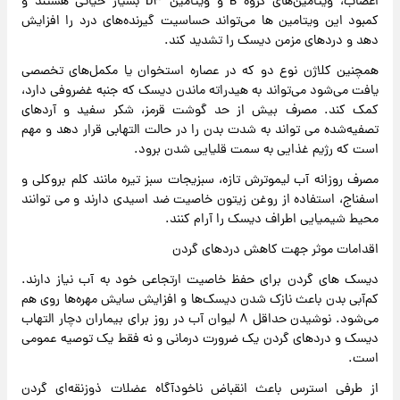
اعصاب، ویتامین‌های گروه B و ویتامین D۳ بسیار حیاتی هستند و
کمبود این ویتامین ها می‌تواند حساسیت گیرنده‌های درد را افزایش
دهد و دردهای مزمن دیسک را تشدید کند.
همچنین کلاژن نوع دو که در عصاره استخوان یا مکمل‌های تخصصی
یافت می‌شود می‌تواند به هیدراته ماندن دیسک که جنبه غضروفی دارد،
کمک کند. مصرف بیش از حد گوشت قرمز، شکر سفید و آردهای
تصفیه‌شده می تواند به شدت بدن را در حالت التهابی قرار دهد و مهم
است که رژیم غذایی به سمت قلیایی شدن برود.
مصرف روزانه آب لیموترش تازه، سبزیجات سبز تیره مانند کلم بروکلی و
اسفناج، استفاده از روغن زیتون خاصیت ضد اسیدی دارند و می توانند
محیط شیمیایی اطراف دیسک را آرام کنند.
اقدامات موثر جهت کاهش دردهای گردن
دیسک های گردن برای حفظ خاصیت ارتجاعی خود به آب نیاز دارند.
کم‌آبی بدن باعث نازک شدن دیسک‌ها و افزایش سایش مهره‌ها روی هم
می‌شود. نوشیدن حداقل ۸ لیوان آب در روز برای بیماران دچار التهاب
دیسک و دردهای گردن یک ضرورت درمانی و نه فقط یک توصیه عمومی
است.
از طرفی استرس باعث انقباض ناخودآگاه عضلات ذوزنقه‌ای گردن