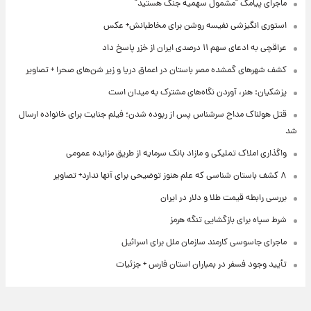
ماجرای پیامک "مشمول سهمیه جنگ هستید"
استوری انگیزشی نفیسه روشن برای مخاطبانش+ عکس
عراقچی به ادعای سهم ۱۱ درصدی ایران از خزر پاسخ داد
کشف شهرهای گمشده مصر باستان در اعماق دریا و زیر شن‌های صحرا + تصاویر
پزشکیان: هنر، آوردن نگاه‌های مشترک به میدان است
قتل هولناک مداح سرشناس پس از ربوده شدن؛ فیلم جنایت برای خانواده ارسال
شد
واگذاری املاک تملیکی و مازاد بانک سرمایه از طریق مزایده عمومی
۸ کشف باستان شناسی که علم هنوز توضیحی برای آنها ندارد+ تصاویر
بررسی رابطه قیمت طلا و دلار در ایران
شرط سپاه برای بازگشایی تنگه هرمز
ماجرای جاسوسی کارمند سازمان ملل برای اسرائیل
تأیید وجود فسفر در بمباران استان فارس + جزئیات