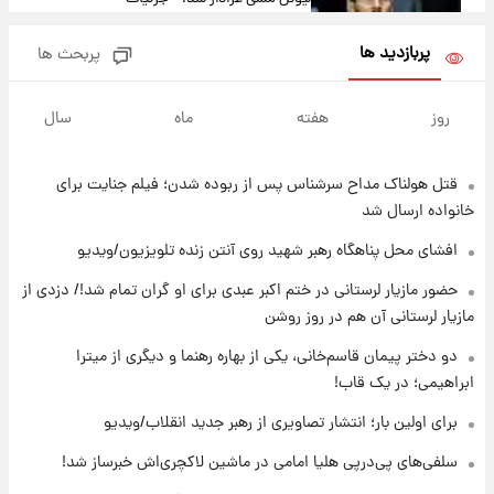
پربازدید ها
پربحث ها
۱۹ ساعت پیش
لحظه برخورد رعد و برق به ساختمان مرکز تجارت
روز
هفته
ماه
سال
جهانی در آمریکا + فیلم
قتل هولناک مداح سرشناس پس از ربوده شدن؛ فیلم جنایت برای
۱۹ ساعت پیش
برای اولین بار؛ انتشار تصاویری از رهبر جدید
خانواده ارسال شد
انقلاب/ویدیو
افشای محل پناهگاه‌ رهبر شهید روی آنتن زنده تلویزیون/ویدیو
۱۹ ساعت پیش
حضور مازیار لرستانی در ختم اکبر عبدی برای او گران تمام شد!/ دزدی از
تصاویر عمامه بستن به شیوه خاتمی/ویدیو
مازیار لرستانی آن هم در روز روشن
دو دختر پیمان قاسم‌خانی، یکی از بهاره رهنما و دیگری از میترا
ابراهیمی؛ در یک قاب!
۲۱ ساعت پیش
افشای محل پناهگاه‌ رهبر شهید روی آنتن زنده
برای اولین بار؛ انتشار تصاویری از رهبر جدید انقلاب/ویدیو
تلویزیون/ویدیو
سلفی‌های پی‌درپی هلیا امامی در ماشین لاکچری‌اش خبرساز شد!
۲۲ ساعت پیش