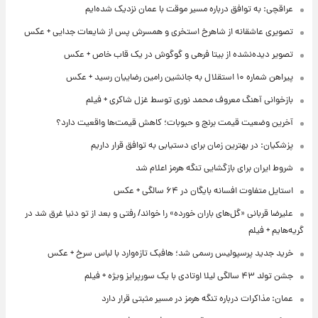
عراقچی: به توافق درباره مسیر موقت با عمان نزدیک شده‌ایم
تصویری عاشقانه از شاهرخ استخری و همسرش پس از شایعات جدایی + عکس
تصویر دیده‌نشده از بیتا فرهی و گوگوش در یک قاب خاص + عکس
پیراهن شماره ۱۰ استقلال به جانشین رامین رضاییان رسید + عکس
بازخوانی آهنگ معروف محمد نوری توسط غزل شاکری + فیلم
آخرین وضعیت قیمت برنج و حبوبات؛ کاهش قیمت‌ها واقعیت دارد؟
پزشکیان: در بهترین زمان برای دستیابی به توافق قرار داریم
شروط ایران برای بازگشایی تنگه هرمز اعلام شد
استایل متفاوت افسانه بایگان در ۶۴ سالگی + عکس
علیرضا قربانی «گل‌های باران خورده» را خواند/ رفتی و بعد از تو دنیا غرق شد در
گریه‌هایم + فیلم
خرید جدید پرسپولیس رسمی شد؛ هافبک تازه‌وارد با لباس سرخ + عکس
جشن تولد ۴۳ سالگی لیلا اوتادی با یک سورپرایز ویژه + فیلم
عمان: مذاکرات درباره تنگه هرمز در مسیر مثبتی قرار دارد