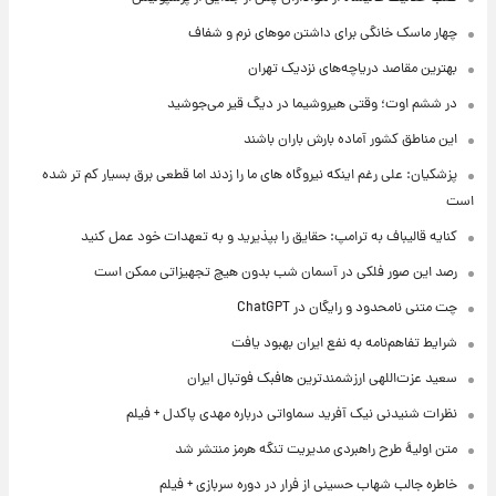
چهار ماسک خانگی برای داشتن موهای نرم و شفاف
بهترین مقاصد دریاچه‌های نزدیک تهران
در ششم اوت؛ وقتی هیروشیما در دیگ قیر می‌جوشید
این مناطق کشور آماده بارش باران باشند
پزشکیان: علی رغم اینکه نیروگاه های ما را زدند اما قطعی برق بسیار کم تر شده
است
کنایه قالیباف به ترامپ: حقایق را بپذیرید و به تعهدات خود عمل کنید
رصد این صور فلکی در آسمان شب بدون هیچ تجهیزاتی ممکن است
چت متنی نامحدود و رایگان در ChatGPT
شرایط تفاهم‌نامه به نفع ایران بهبود یافت
سعید عزت‌اللهی ارزشمندترین هافبک فوتبال ایران
نظرات شنیدنی نیک آفرید سماواتی درباره مهدی پاکدل + فیلم
متن اولیۀ طرح راهبردی مدیریت تنگه هرمز منتشر شد
خاطره جالب شهاب حسینی از فرار در دوره سربازی + فیلم