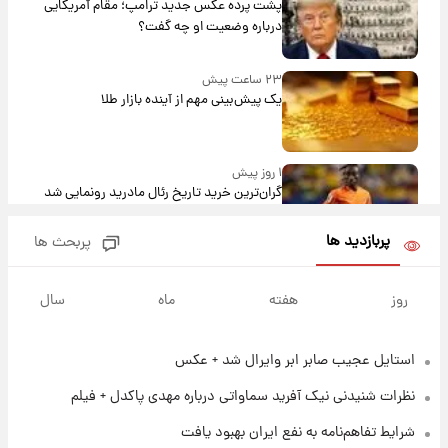
پشت پرده عکس جدید ترامپ؛ مقام آمریکایی
درباره وضعیت او چه گفت؟
۲۳ ساعت پیش
یک پیش‌بینی مهم از آینده بازار طلا
۱ روز پیش
گران‌ترین خرید تاریخ رئال مادرید رونمایی شد
پربازدید ها
پربحث ها
۱ روز پیش
پیش‌بینی بارش‌های گسترده با ورود ال‌نینو؛ کدام
روز
هفته
ماه
سال
روزها پربارش‌تر خواهند بود؟
استایل عجیب صابر ابر وایرال شد + عکس
۱ روز پیش
شماره پیراهن خریدهای جدید پرسپولیس اعلام
نظرات شنیدنی نیک آفرید سماواتی درباره مهدی پاکدل + فیلم
شد؛ تیکدری، محبی و سرگیف با اعداد ویژه
شرایط تفاهم‌نامه به نفع ایران بهبود یافت