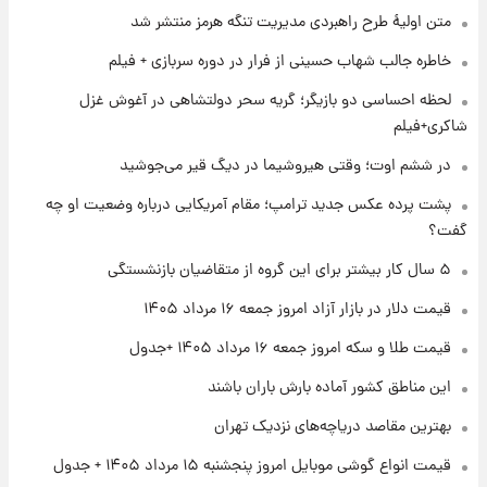
۱ روز پیش
متن اولیۀ طرح راهبردی مدیریت تنگه هرمز منتشر شد
جزئیات فعال‌سازی «کیف پول ایران» اعلام
شد+فیلم
خاطره جالب شهاب حسینی از فرار در دوره سربازی + فیلم
لحظه احساسی دو بازیگر؛ گریه سحر دولتشاهی در آغوش غزل
۱ روز پیش
شاکری+فیلم
تغییر تند قیمت محصولات ایران‌خودرو و سایپا
امروز پنجشنبه ۱۵ مرداد ۱۴۰۵ +جدول
در ششم اوت؛ وقتی هیروشیما در دیگ قیر می‌جوشید
پشت پرده عکس جدید ترامپ؛ مقام آمریکایی درباره وضعیت او چه
۱ روز پیش
گفت؟
قیمت طلا و سکه امروز پنجشنبه ۱۵ مرداد ۱۴۰۵
۵ سال کار بیشتر برای این گروه از متقاضیان بازنشستگی
قیمت دلار در بازار آزاد امروز جمعه ۱۶ مرداد ۱۴۰۵
۱ روز پیش
شارژ جدید کالابرگ برای سه دهک؛ جزئیات اعلام
قیمت طلا و سکه امروز جمعه ۱۶ مرداد ۱۴۰۵ +جدول
شد
این مناطق کشور آماده بارش باران باشند
بهترین مقاصد دریاچه‌های نزدیک تهران
قیمت انواع گوشی موبایل امروز پنجشنبه ۱۵ مرداد ۱۴۰۵ + جدول