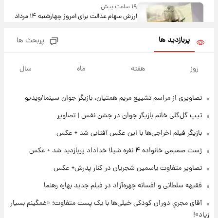
۱۹ ساعت پیش
ارزش سهام عدالت برای امروز چهارشنبه ۱۴ مرداد
+ جدول
پربازدید ها
پربحث ها
۲۳ ساعت پیش
آغاز طرح جدید فروش مشارکت در تولید سایپا؛
روز
هفته
ماه
سال
نام خودرو، مبلغ پیش پرداخت و زمان تحویل |
سود مشارکت چند درصد است؟
تصاویری از مراسم تشییع مریم همتیان، بازیگر جوان سینما/ویدیو
۱ روز پیش
زمان پخش «مرد سه هزار چهره» مشخص شد
تیپ گل‌گلی خانم بازیگر جوان در جشن نفس | تصاویر
بازیگر فیلم اخراجی‌ها با این عکس آفتابی شد + عکس
۱ روز پیش
ژست صمیمی خانواده ۴ نفره شیلا خداداد پربازدید شد + عکس
کار استقلال و رامین رضاییان رسما تمام شد +
عکس / خداحافظی صمیمانه آبی ها با رامین!
تصاویر متفاوت یاسمین شجریان در کنار پدرش+ عکس
فقیهه سلطانی و افسانه چهره‌آزاد در فیلم جدید بهاره رهنما
۱ روز پیش
آتش اختلاف در اینستاگرام؛ تمجید از حردانی به
آقای مجریِ دوران کودکی خیلی‌ها با یک پست متفاوت؛ «غمگینم بسیار
مذاق رضاییان خوش نیامد+عکس
زیاد»!