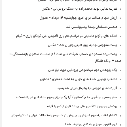
قدرت نمایی نوید محمدزاده به سبک بروس لی + عکس
ارزش سهام عدالت برای امروز چهارشنبه ۱۴ مرداد + جدول
محسن مسلمان رسما پرسپولیسی شد
اشک های پائولو مالدینی در مراسم هم بازی قدیمی اش فرانکو بارزی + فیلم
پست مفهومی جدید پویا امینی وایرال شد + عکس
پشت پرده‌ مسدودی حساب شرکت ملی نفت / از ضمانت صندوق بازنشستگی تا
صف ۳ بانک طلبکار
یک پژوهش مهم درخصوص پروتئین مورد نیاز بدن
منتخب بهترین خانه های جهان به لحاظ معماری + تصاویر
قراردادهای نجومی به والیبال ایران هم رسید
سفر رسمی عراقچی به پاکستان / آیا یک رایزنی مهم منطقه‌ای در راه است؟
رونمایی چین از تاکسی های پرنده فوق لوکس+ فیلم
انتشار اطلاعیه مهم آموزش و پرورش در خصوص امتحانات نهایی دانش‌آموزان
این قانون سربازی به نفع بیرانوند شد!