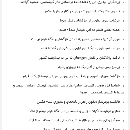
پزشکیان: رهبری درباره تفاهمنامه بر اساس نظر کارشناسی تصمیم گرفتند
تصاویر متفاوت یاسمین شجریان در کنار پدرش+ عکس
جزئیات شرط ایران برای بازگشایی تنگه هرمز
حمله لفظی قیصر به ابی خبرساز شد! + فیلم
غریب‌آبادی: تفاهم با عمان به معنای بازگشایی تنگه هرمز نیست
مهران غفوریان از بزرگ‌ترین آرزوی بازیگری‌اش گفت+ فیلم
تاکید پزشکیان بر نقش آموزه‌های قرآنی در پیشرفت کشور
پرسپولیس پیش از آغاز لیگ به پیروزی رسید
بازگشت مهران غفوریان به قاب تلویزیون با سریالی نوستالژیک + فیلم
شرایط تازه فروش اقساطی سایپا اعلام شد؛ شاهین، کوییک، اطلس، سهند و
ساینا با اقساط بلندمدت + جدول
قابلیت پرطرفدار آیفون راهی رایانه‌های ویندوزی شد+ عکس
بقایی درباره مذاکرات تهران و مسقط بر سر تنگه هرمز توضیح داد
سیگنال‌های جدید برای بازار طلا؛ پیش‌بینی قیمت سکه و طلا فردا
آمریکا برخی از تحریم‌های مربوط به سپاه را لغو کرد + عکس