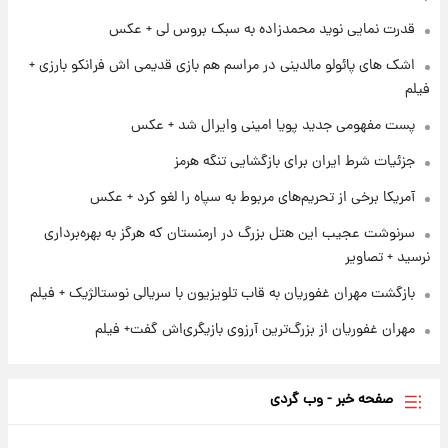
قدرت نمایی نوید محمدزاده به سبک بروس لی + عکس
۱ روز پیش
پروین اعتصامی در دوران نوجوانی؛ اواخر دهه
اشک های پائولو مالدینی در مراسم هم بازی قدیمی اش فرانکو بارزی +
۱۲۹۰ شمسی
فیلم
پست مفهومی جدید پویا امینی وایرال شد + عکس
۱ روز پیش
قدرت‌نمایی نظامی چین؛ بمب‌افکن حامل موشک
جزئیات شرط ایران برای بازگشایی تنگه هرمز
هسته‌ای در آسمان ظاهر شد
آمریکا برخی از تحریم‌های مربوط به سپاه را لغو کرد + عکس
سرنوشت عجیب این هتل بزرگ در ارمنستان که هرگز به بهره‌برداری
نرسید + تصاویر
بازگشت مهران غفوریان به قاب تلویزیون با سریالی نوستالژیک + فیلم
مهران غفوریان از بزرگ‌ترین آرزوی بازیگری‌اش گفت+ فیلم
صفحه خبر - وب گردی