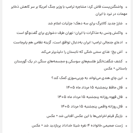
واشنگتن‌پست فاش کرد: مشاجره ترامپ با وزیر جنگ آمریکا بر سر کاهش ذخایر
مهمات در نبرد با ایران
شارژ جدید کالابرگ برای سه دهک؛ جزئیات اعلام شد
واکنش ونس به مذاکرات با ایران؛ تهران طرف دشواری برای گفت‌وگو است
ادعای جنجالی ترامپ؛ ایران به‌دنبال توافق است، گزینه نظامی هم پابرجاست
آش یخ؛ غذای سنتی خنکی که تابستان را دلپذیرتر می‌کند
کشف شگفت‌انگیز طلسم‌های سوسکی و مجسمه‌های سنگی در یک گورستان
باستانی + عکس
این چای هندی می‌تواند به چربی‌سوزی کمک کند؟
فال حافظ پنجشنبه ۱۵ مرداد ماه ۱۴۰۵
فال قهوه روزانه پنجشنبه ۱۵ مرداد ماه ۱۴۰۵
فال روزانه واقعی پنجشنبه ۱۵ مرداد ۱۴۰۵
بازیگر فیلم اخراجی‌ها با این عکس آفتابی شد + عکس
ژست صمیمی خانواده ۴ نفره شیلا خداداد پربازدید شد + عکس