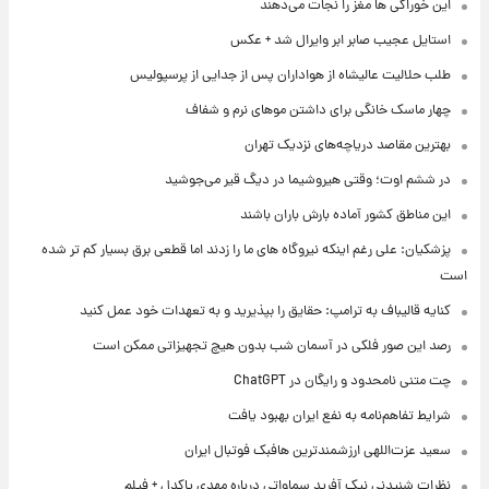
این خوراکی ها مغز را نجات می‌دهند
استایل عجیب صابر ابر وایرال شد + عکس
طلب حلالیت عالیشاه از هواداران پس از جدایی از پرسپولیس
چهار ماسک خانگی برای داشتن موهای نرم و شفاف
بهترین مقاصد دریاچه‌های نزدیک تهران
در ششم اوت؛ وقتی هیروشیما در دیگ قیر می‌جوشید
این مناطق کشور آماده بارش باران باشند
پزشکیان: علی رغم اینکه نیروگاه های ما را زدند اما قطعی برق بسیار کم تر شده
است
کنایه قالیباف به ترامپ: حقایق را بپذیرید و به تعهدات خود عمل کنید
رصد این صور فلکی در آسمان شب بدون هیچ تجهیزاتی ممکن است
چت متنی نامحدود و رایگان در ChatGPT
شرایط تفاهم‌نامه به نفع ایران بهبود یافت
سعید عزت‌اللهی ارزشمندترین هافبک فوتبال ایران
نظرات شنیدنی نیک آفرید سماواتی درباره مهدی پاکدل + فیلم