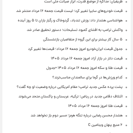
ظریفیان: مذاکره از موضع قدرت، ابزار صیانت ملی است
قیمت خودروهای سایپا تغییر کرد؛ لیست قیمت جمعه ۱۶ مرداد منتشر شد
هواشناسی هشدار داد: وزش تندباد، گردوخاک و رگبار باران تا ۵ روز آینده
واکنش ترامپ به افشای کمبود تسلیحات؛ دستور تحقیق صادر شد
۵ سال کار بیشتر برای این گروه از متقاضیان بازنشستگی
جدول قیمت ایران‌خودرو امروز جمعه ۱۶ مرداد؛ قیمت‌ها تغییر کرد
قیمت دلار در بازار آزاد امروز جمعه ۱۶ مرداد ۱۴۰۵
قیمت طلا و سکه امروز جمعه ۱۶ مرداد ۱۴۰۵ +جدول
کدام ورزش‌ها در گرما برای سالمندان مناسب‌ترند؟
پشت پرده عکس جدید ترامپ؛ مقام آمریکایی درباره وضعیت او چه گفت؟
ائتلاف دفاعی جدید در ریاض؛ ترکیه، عربستان و پاکستان متحد می‌شوند
قیمت طلا امروز جمعه ۱۶ مرداد ۱۴۰۵
هشدار محسن رضایی درباره تنگه هرمز؛ مسیر دوم باز نخواهد شد
۶ منبع پنهان ویتامین C