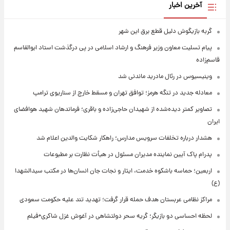
آخرین اخبار
گربه بازیگوش دلیل قطع برق این شهر
پیام تسلیت معاون وزیر فرهنگ و ارشاد اسلامی در پی درگذشت استاد ابوالقاسم
قاسم‌زاده
وینیسیوس در رئال مادرید ماندنی شد
معادله جدید در تنگه هرمز؛ توافق تهران و مسقط خارج از سناریوی ترامپ
تصاویر کمتر دیده‌شده از شهیدان حاجی‌زاده و باقری؛ فرماندهان شهید هوافضای
ایران
هشدار درباره تخلفات سرویس مدارس؛ راهکار شکایت والدین اعلام شد
پدرام پاک آیین نماینده مدیران مسئول در هیأت نظارت بر مطبوعات
اربعین؛ حماسه باشکوه خدمت، ایثار و نجات جان انسان‌ها در مکتب سیدالشهدا
(ع)
مراکز نظامی عربستان هدف حمله قرار گرفت؛ تهدید تند علیه حکومت سعودی
لحظه احساسی دو بازیگر؛ گریه سحر دولتشاهی در آغوش غزل شاکری+فیلم