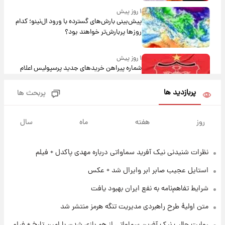
۱ روز پیش
پیش‌بینی بارش‌های گسترده با ورود ال‌نینو؛ کدام
روزها پربارش‌تر خواهند بود؟
۱ روز پیش
شماره پیراهن خریدهای جدید پرسپولیس اعلام
شد؛ تیکدری، محبی و سرگیف با اعداد ویژه
پربازدید ها
پربحث ها
۱ روز پیش
جزئیات فعال‌سازی «کیف پول ایران» اعلام
روز
هفته
ماه
سال
شد+فیلم
نظرات شنیدنی نیک آفرید سماواتی درباره مهدی پاکدل + فیلم
۱ روز پیش
تغییر تند قیمت محصولات ایران‌خودرو و سایپا
استایل عجیب صابر ابر وایرال شد + عکس
امروز پنجشنبه ۱۵ مرداد ۱۴۰۵ +جدول
شرایط تفاهم‌نامه به نفع ایران بهبود یافت
۱ روز پیش
متن اولیۀ طرح راهبردی مدیریت تنگه هرمز منتشر شد
قیمت طلا و سکه امروز پنجشنبه ۱۵ مرداد ۱۴۰۵