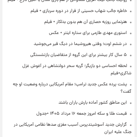
روایت جالب نیک آفرین سماواتی از هم بازی شدن با امین تارخ + فیلم
خاطره جالب شهاب حسینی از فرار در دوره سربازی + فیلم
۱ روز پیش
شارژ جدید کالابرگ برای سه دهک؛ جزئیات اعلام
هنرنمایی روزبه حصاری آن هم بدون بدلکار + فیلم
شد
استوری مهدی طارمی برای ستاره اینتر + عکس
۱ روز پیش
در ششم اوت؛ وقتی هیروشیما در دیگ قیر می‌جوشید
شرایط تازه فروش اقساطی سایپا اعلام شد؛
شاهین، کوییک، اطلس، سهند و ساینا با اقساط
۵ سال کار بیشتر برای این گروه از متقاضیان بازنشستگی
بلندمدت + جدول
لحظه احساسی دو بازیگر؛ گریه سحر دولتشاهی در آغوش غزل
۱ روز پیش
شاکری+فیلم
سیگنال‌های جدید برای بازار طلا؛ پیش‌بینی
قیمت سکه و طلا فردا
پشت پرده عکس جدید ترامپ؛ مقام آمریکایی درباره وضعیت او چه
گفت؟
این مناطق کشور آماده بارش باران باشند
قیمت طلا و سکه امروز جمعه ۱۶ مرداد ۱۴۰۵ +جدول
گزارش جدید آسوشیتدپرس آسیب مغزی صدها نظامی آمریکایی در
جنگ علیه ایران