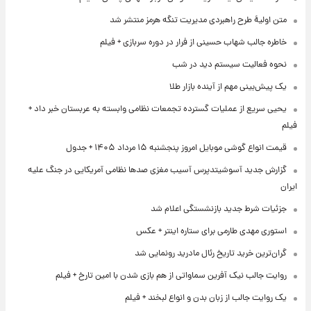
متن اولیۀ طرح راهبردی مدیریت تنگه هرمز منتشر شد
خاطره جالب شهاب حسینی از فرار در دوره سربازی + فیلم
نحوه فعالیت سیستم دید در شب
یک پیش‌بینی مهم از آینده بازار طلا
یحیی سریع از عملیات گسترده تجمعات نظامی وابسته به عربستان خبر داد +
فیلم
قیمت انواع گوشی موبایل امروز پنجشنبه ۱۵ مرداد ۱۴۰۵ + جدول
گزارش جدید آسوشیتدپرس آسیب مغزی صدها نظامی آمریکایی در جنگ علیه
ایران
جزئیات شرط جدید بازنشستگی اعلام شد
استوری مهدی طارمی برای ستاره اینتر + عکس
گران‌ترین خرید تاریخ رئال مادرید رونمایی شد
روایت جالب نیک آفرین سماواتی از هم بازی شدن با امین تارخ + فیلم
یک روایت جالب از زبان بدن و انواع لبخند + فیلم