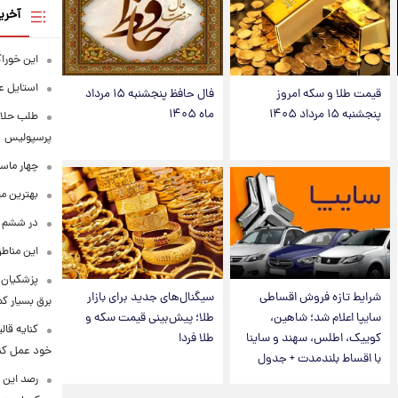
آخری
این خوراک
استایل ع
قیمت طلا و سکه امروز
فال حافظ پنجشنبه ۱۵ مرداد
پنجشنبه ۱۵ مرداد ۱۴۰۵
ماه ۱۴۰۵
طلب حلالی
پرسپولیس
چهار ماس
بهترین م
در ششم ا
این مناطق
پزشکیان: 
شرایط تازه فروش اقساطی
سیگنال‌های جدید برای بازار
برق بسیار ک
سایپا اعلام شد؛ شاهین،
طلا؛ پیش‌بینی قیمت سکه و
کنایه قال
کوییک، اطلس، سهند و ساینا
طلا فردا
خود عمل کن
با اقساط بلندمدت + جدول
رصد این 