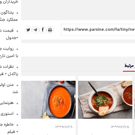
خریداران و
عملکرد جنگ
+جدول
روایت ج
با امین تار
 مرتبط
نظرات شن
پاکدل + فی
متن اولی
شد
هنرنمایی
استوری م
خاطره جا
۱۳۹۹/۸/۲۸
۱۳۹۹/۱۲/۲۵
+ فیلم