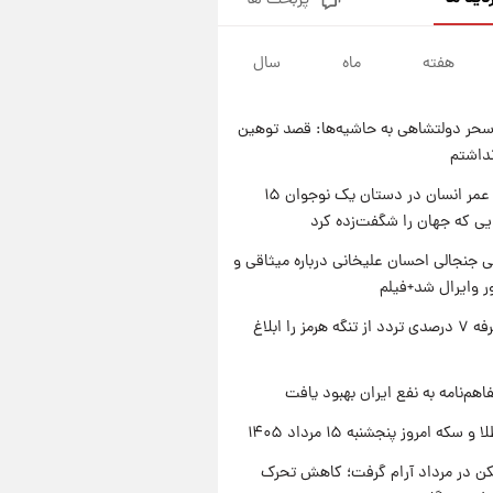
پربحث ها
فال قهوه روزانه پنجشنبه ۱۵ مرداد
ماه ۱۴۰۵
هفته
ماه
سال
۱ روز پیش
فال روزانه واقعی پنجشنبه ۱۵
مرداد ۱۴۰۵
حر دولتشاهی به حاشیه‌ها: قصد توهین
۱ روز پیش
نداشتم
ارزش سهام عدالت برای امروز
چهارشنبه ۱۴ مرداد + جدول
راز طول عمر انسان در دستان یک نوجوان ۱۵
یی که جهان را شگفت‌زده کرد
۱ روز پیش
آغاز طرح جدید فروش مشارکت در
 جنجالی احسان علیخانی درباره میثاقی و
تولید سایپا؛ نام خودرو، مبلغ پیش
 وایرال شد+فیلم
پرداخت و زمان تحویل | سود
مشارکت چند درصد است؟
ایران تعرفه ۷ درصدی تردد از تنگه هرمز را ابلاغ
اهم‌نامه به نفع ایران بهبود یافت
سکه امروز پنجشنبه ۱۵ مرداد ۱۴۰۵
کن در مرداد آرام گرفت؛ کاهش تحرک