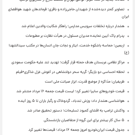
تصاویر کمتر دیده‌شده از شهیدان حاجی‌زاده و باقری؛ فرماندهان شهید هوافضای
ایران
هشدار درباره تخلفات سرویس مدارس؛ راهکار شکایت والدین اعلام شد
پدرام پاک آیین نماینده مدیران مسئول در هیأت نظارت بر مطبوعات
اربعین؛ حماسه باشکوه خدمت، ایثار و نجات جان انسان‌ها در مکتب سیدالشهدا
(ع)
مراکز نظامی عربستان هدف حمله قرار گرفت؛ تهدید تند علیه حکومت سعودی
لحظه احساسی دو بازیگر؛ گریه سحر دولتشاهی در آغوش غزل شاکری+فیلم
ظریفیان: مذاکره از موضع قدرت، ابزار صیانت ملی است
قیمت خودروهای سایپا تغییر کرد؛ لیست قیمت جمعه ۱۶ مرداد منتشر شد
هواشناسی هشدار داد: وزش تندباد، گردوخاک و رگبار باران تا ۵ روز آینده
واکنش ترامپ به افشای کمبود تسلیحات؛ دستور تحقیق صادر شد
۵ سال کار بیشتر برای این گروه از متقاضیان بازنشستگی
جدول قیمت ایران‌خودرو امروز جمعه ۱۶ مرداد؛ قیمت‌ها تغییر کرد