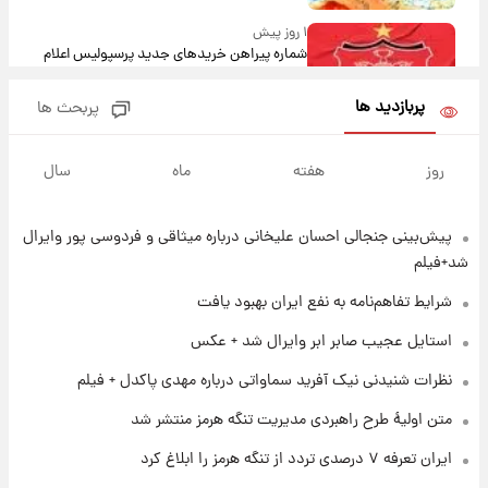
۱ روز پیش
شماره پیراهن خریدهای جدید پرسپولیس اعلام
شد؛ تیکدری، محبی و سرگیف با اعداد ویژه
پربازدید ها
پربحث ها
۱ روز پیش
جزئیات فعال‌سازی «کیف پول ایران» اعلام
روز
هفته
ماه
سال
شد+فیلم
پیش‌بینی جنجالی احسان علیخانی درباره میثاقی و فردوسی پور وایرال
۱ روز پیش
تغییر تند قیمت محصولات ایران‌خودرو و سایپا
شد+فیلم
امروز پنجشنبه ۱۵ مرداد ۱۴۰۵ +جدول
شرایط تفاهم‌نامه به نفع ایران بهبود یافت
۱ روز پیش
استایل عجیب صابر ابر وایرال شد + عکس
قیمت طلا و سکه امروز پنجشنبه ۱۵ مرداد ۱۴۰۵
نظرات شنیدنی نیک آفرید سماواتی درباره مهدی پاکدل + فیلم
متن اولیۀ طرح راهبردی مدیریت تنگه هرمز منتشر شد
۱ روز پیش
ایران تعرفه ۷ درصدی تردد از تنگه هرمز را ابلاغ کرد
شارژ جدید کالابرگ برای سه دهک؛ جزئیات اعلام
شد