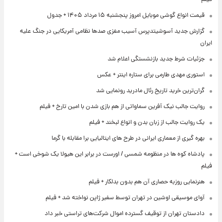
قیمت انواع گوشی موبایل امروز پنجشنبه ۱۵ مرداد ۱۴۰۵ + جدول
گزارش جدید آسوشیتدپرس آسیب مغزی صدها نظامی آمریکایی در جنگ علیه
ایران
جزئیات شرط جدید بازنشستگی اعلام شد
استوری مهدی طارمی برای ستاره اینتر + عکس
گران‌ترین خرید تاریخ رئال مادرید رونمایی شد
روایت جالب نیک آفرین سماواتی از هم بازی شدن با امین تارخ + فیلم
یک روایت جالب از زبان بدن و انواع لبخند + فیلم
بهره گیری از معماری ایرانی در طرح های ایتالیایی برا مقابله با گرما
پادشاه کوه ها در منظومه شمسی / اورست در برابر این هیولا یک شوخی است +
فیلم
هنرنمایی روزبه حصاری آن هم بدون بدلکار + فیلم
آوای موسیقی اوشین در تهران توسط سفیر ژاپن نواخته شد + فیلم
دادستان تهران از توقیف گسترده اموال شرکت‌های تراستی خبر داد