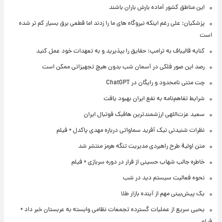
این مناطق کشور آماده بارش باران باشند
پزشکیان: علی رغم اینکه نیروگاه های ما را زدند اما قطعی برق بسیار کم تر شده
است
کنایه قالیباف به ترامپ: حقایق را بپذیرید و به تعهدات خود عمل کنید
رصد این صور فلکی در آسمان شب بدون هیچ تجهیزاتی ممکن است
چت متنی نامحدود و رایگان در ChatGPT
شرایط تفاهم‌نامه به نفع ایران بهبود یافت
سعید عزت‌اللهی ارزشمندترین هافبک فوتبال ایران
نظرات شنیدنی نیک آفرید سماواتی درباره مهدی پاکدل + فیلم
متن اولیۀ طرح راهبردی مدیریت تنگه هرمز منتشر شد
خاطره جالب شهاب حسینی از فرار در دوره سربازی + فیلم
نحوه فعالیت سیستم دید در شب
یک پیش‌بینی مهم از آینده بازار طلا
یحیی سریع از عملیات گسترده تجمعات نظامی وابسته به عربستان خبر داد +
فیلم