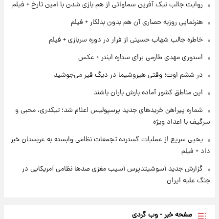
روایت جالب نیک آفرین سماواتی از هم بازی شدن با امین تارخ + فیلم
هنرنمایی روزبه حصاری آن هم بدون بدلکار + فیلم
۱ روز پیش
شرایط تازه فروش اقساطی سایپا اعلام شد؛
خاطره جالب شهاب حسینی از فرار در دوره سربازی + فیلم
شاهین، کوییک، اطلس، سهند و ساینا با اقساط
بلندمدت + جدول
استوری مهدی طارمی برای ستاره اینتر + عکس
۱ روز پیش
در ششم اوت؛ وقتی هیروشیما در دیگ قیر می‌جوشید
سیگنال‌های جدید برای بازار طلا؛ پیش‌بینی
قیمت سکه و طلا فردا
این مناطق کشور آماده بارش باران باشند
شماره پیراهن خریدهای جدید پرسپولیس اعلام شد؛ تیکدری، محبی و
سرگیف با اعداد ویژه
یحیی سریع از عملیات گسترده تجمعات نظامی وابسته به عربستان خبر
داد + فیلم
گزارش جدید آسوشیتدپرس آسیب مغزی صدها نظامی آمریکایی در
جنگ علیه ایران
صفحه خبر - وب گردی