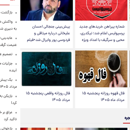
بازگشت ما
واکنش خب
شماره پیراهن خریدهای جدید
پیش‌بینی جنجالی احسان
به دبیری شع
پرسپولیس اعلام شد؛ تیکدری،
علیخانی درباره میثاقی و
عابدینی: 
محبی و سرگیف با اعداد ویژه
فردوسی پور وایرال شد+فیلم
غنیمت گرف
تصمیم غی
جزئیات مح
آینده
مرداد ۱۴۰۵
فال قهوه روزانه پنجشنبه ۱۵
فال روزانه واقعی پنجشنبه ۱۵
بازیکن به
مرداد ماه ۱۴۰۵
مرداد ۱۴۰۵
کرد!
عراق بر 
جره
تاکید کرد
بازخوانی