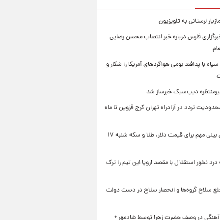
زیار لرستانی به تلویزیون
رگزاری فارس درباره خبر انتصاب محسن رضایی
ام
سپاه با پدافند بومی هواگردهای آمریکا را شکار و
ت
رمنتظره دیپ‌سیک خبرساز شد
دودیت تردد در آزادراه تهران کرج قزوین تا ماه
یک پیش ‌بینی مهم برای قیمت دلار، طلا و سکه شنبه ۱۷
 درد نخور استقلال با مقصد اروپا این تیم را ترک
خلع سلاح گروه‌ها و انحصار سلاح در دست دولت
 آهنگی در وصف حضرت زهرا توسط شادمهر +