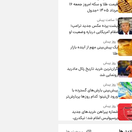
قیمت طلا و سکه امروز جمعه ۱۶
مرداد ۱۴۰۵ +جدول
۱۱ ساعت پیش
پشت پرده عکس جدید ترامپ؛
مقام آمریکایی درباره وضعیت او
چه گفت؟
۱ روز پیش
یک پیش‌بینی مهم از آینده بازار
طلا
۱ روز پیش
گران‌ترین خرید تاریخ رئال مادرید
رونمایی شد
۱ روز پیش
پیش‌بینی بارش‌های گسترده با
ورود ال‌نینو؛ کدام روزها پربارش‌تر
خواهند بود؟
۱ روز پیش
شماره پیراهن خریدهای جدید
پرسپولیس اعلام شد؛ تیکدری،
محبی و سرگیف با اعداد ویژه
۱ روز پیش
زدید ها