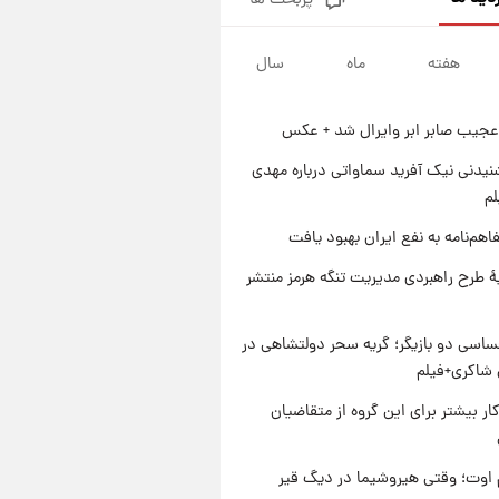
پربحث ها
جزئیات فعال‌سازی «کیف پول
ایران» اعلام شد+فیلم
هفته
ماه
سال
۱ روز پیش
تغییر تند قیمت محصولات
ایران‌خودرو و سایپا امروز پنجشنبه
عجیب صابر ابر وایرال شد + عکس
۱۵ مرداد ۱۴۰۵ +جدول
۱ روز پیش
قیمت طلا و سکه امروز پنجشنبه
یدنی نیک آفرید سماواتی درباره مهدی
۱۵ مرداد ۱۴۰۵
لم
۱ روز پیش
اهم‌نامه به نفع ایران بهبود یافت
شارژ جدید کالابرگ برای سه
دهک؛ جزئیات اعلام شد
ۀ طرح راهبردی مدیریت تنگه هرمز منتشر
اسی دو بازیگر؛ گریه سحر دولتشاهی در
شاکری+فیلم
کار بیشتر برای این گروه از متقاضیان
اوت؛ وقتی هیروشیما در دیگ قیر