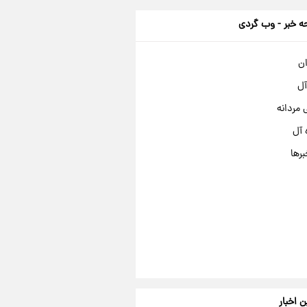
 خبر - وب گردی
ان
آل
مردانه
 آل
برها
ن اخبار