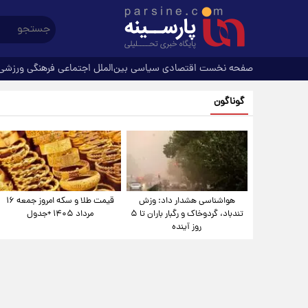
صفحه نخست
اقتصادی
سیاسی
بین‌الملل
اجتماعی
فرهنگی
ورزشی
گوناگون
هواشناسی هشدار داد: وزش
قیمت طلا و سکه امروز جمعه ۱۶
تندباد، گردوخاک و رگبار باران تا ۵
مرداد ۱۴۰۵ +جدول
روز آینده