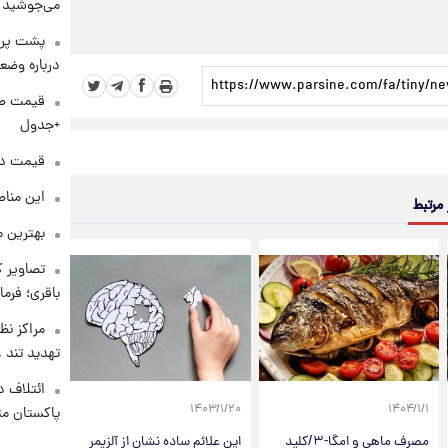
می‌جوشید
پشت پرد
درباره وض
+جدول
قیمت دلار د
این مناط
 مرتبط
بهترین م
تصاویر ک
باقری؛ فرم
مراکز نظ
تهدید تند
ائتلاف د
۱۴۰۳/۱/۲۰
۱۴۰۴/۱/۱
پاکستان مت
مصرف ماهی و امگا-۳/کلید
این علائم ساده نشان از آلزیمر