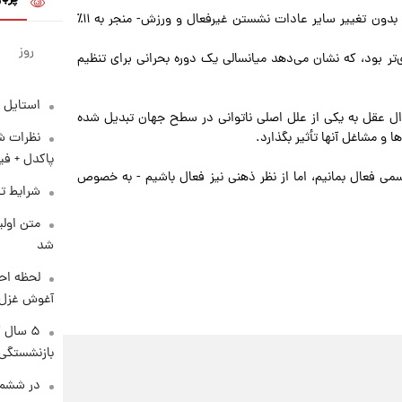
- اضافه کردن یک ساعت نشستن ذهنی فعال به برنامه روزانه- بدون تغییر سایر عادات نشستن غیرفعال و ورزش- منجر به ۱۱٪
روز
ظتی به ویژه برای افراد ۵۰ تا ۶۴ ساله قوی‌تر بود، که نشان می‌دهد میانسالی یک دوره بحرانی برای تنظیم
استایل 
ل عقل به یکی از علل اصلی ناتوانی در سطح جهان تبدیل شده
 و مشاغل آنها تأثیر بگذارد.
نظرات شن
پاکدل + فی
ی فعال بمانیم، اما از نظر ذهنی نیز فعال باشیم - به خصوص
شرایط تف
متن اولی
شد
لحظه احس
آغوش غزل 
۵ سال 
بازنشستگی
در ششم 