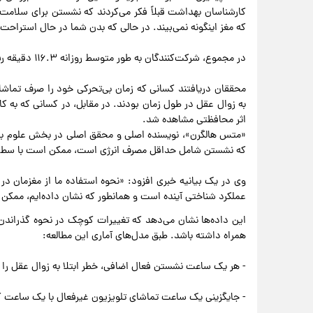
کارشناسان بهداشت قبلاً فکر می‌کردند که نشستن برای سلام
که مغز اینگونه نمی‌بیند. در حالی که بدن شما در حال استراح
در مجموع، شرکت‌کنندگان به طور متوسط روزانه ۱۱۶.۳ دقیقه رفتار غیرفعال و ۲۳۹.۹ دقیقه رفتار فعال ذهنی داشتند.
محققان دریافتند کسانی که زمان بی‌تحرکی خود را صرف تماشای
به زوال عقل در طول زمان بودند. در مقابل، در کسانی که به کا
اثر محافظتی مشاهده شد.
«متس هالگرن»، نویسنده اصلی و محقق اصلی در بخش علوم به
که نشستن شامل حداقل مصرف انرژی است، ممکن است با سطح 
وی در یک بیانیه خبری افزود: «نحوه استفاده ما از مغزمان در
عملکرد شناختی آینده است و همانطور که نشان داده‌ایم، ممکن
این داده‌ها نشان می‌دهد که تغییرات کوچک در نحوه گذراندن ا
همراه داشته باشد. طبق مدل‌های آماری این مطالعه:
- هر یک ساعت نشستن فعال اضافی، خطر ابتلا به زوال عقل را ۴٪ کاهش می‌دهد.
- جایگزینی یک ساعت تماشای تلویزیون غیرفعال با یک ساعت کار ذهنی فعال با ۷٪ کاهش خطر ابتلا