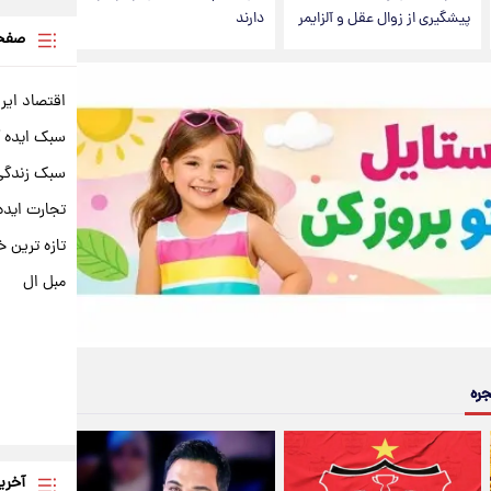
پیشگیری از زوال عقل و آلزایمر
دارند
صفحه
اقتصاد ایر
سبک ایده 
سبک زندگی 
تجارت ایده
تازه ترین خ
مبل ال
جره
آخری