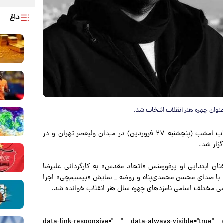
داغ
وان چهره هنر انقلاب انتخاب شد.
به گزارش پارسینه، به نقل از ایسنا، آیین پایانی هفته هنر انقلاب امشب (پنجشنبه ۲۷ فروردین) در میدان ولیعصر تهران و در
گزار شد.
ان ابتدایی او پرفورمنس «اتحاد مقدس» به کارگردانی علیرضا
 با صدای محسن محمدی‌پناه و روضه _ نمایش «بیسیم‌چی» اجرا
مختلف اسامی نامزدهای چهره سال هنر انقلاب خوانده شد.
" data-link-responsive=" " data-always-visible="true"