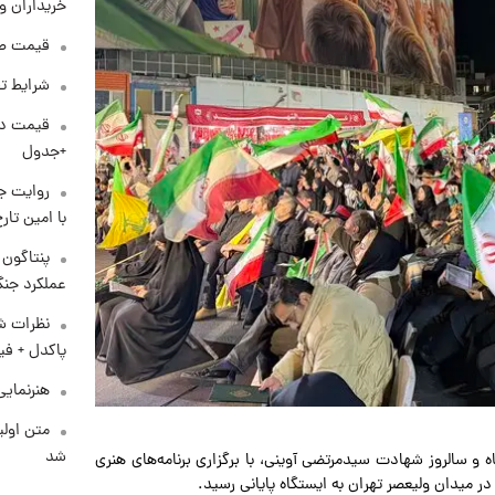
خریداران و
قیمت طلا و 
شرایط تف
+جدول
روایت ج
با امین تار
عملکرد جنگ
نظرات شن
پاکدل + فی
هنرنمایی
متن اولی
شد
اسلامی» همزمان با فرارسیدن ۲۰ فروردین‌ماه و سالروز شهادت سیدمرتضی آوینی، با برگزاری برنامه‌های هنری