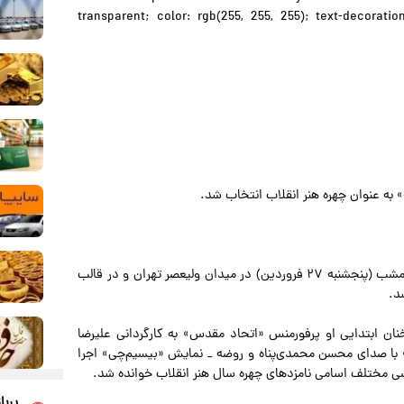
transparent; color: rgb(255, 255, 255); text-decorati
ه‌ عنوان چهره هنر انقلاب انتخاب شد.
به گزارش صراط به نقل از ایسنا، آیین پایانی هفته هنر انقلاب امشب (پنجشنبه ۲۷ فروردین) در میدان ولیعصر تهران و در قالب
د.
ان ابتدایی او پرفورمنس «اتحاد مقدس» به کارگردانی علیرضا
 با صدای محسن محمدی‌پناه و روضه _ نمایش «بیسیم‌چی» اجرا
مختلف اسامی نامزدهای چهره سال هنر انقلاب خوانده شد.
پربا