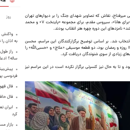
میرفتاح، نقاش که تصاویر شهدای جنگ را بر دیوارهای تهران
روز
نقش زد، مریم شعبانی، کارگردان و نویسنده تئاتر برای نمایش «برای هانا»، سیروس مقدم، برای مجموعه «پایتخت ۷» و محمد
» نامزدهای این دوره چهره هنر انقلاب بودند.
واکنش س
به اذان را 
نتخاب شد. بر اساس توضیح برگزارکنندگان این مراسم، محسن
چاووشی در سال گذشته که کشورمان درگیر دو جنگ تحمیلی ۱۲ روزه و رمضان بود، دو قطعه موسیقی «علاج» و «حسبی‌الله» را
‌های زیادی از سوی شنوندگان دریافت کرد.
ساله؟ ادعا
 تا به حال نیز کنسرتی برگزار نکرده است در این مراسم نیز
پیش‌بینی
فردوسی پور
فال قهوه روزان
فال حافظ پنجشنب
کرد
بازار مس