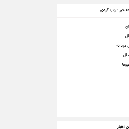
 خبر - وب گردی
ان
آل
مردانه
 آل
برها
ن اخبار