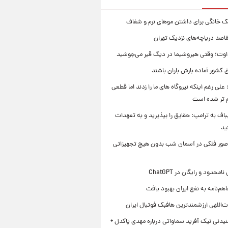
ک خانگی برای داشتن موهای نرم و شفاف
قاصد دریاچه‌های نزدیک تهران
وت؛ وقتی هیروشیما در دیگ قیر می‌جوشید
 کشور آماده بارش باران باشند
علی رغم اینکه نیروگاه های ما را زدند اما قطعی
م تر شده است
یباف به ترامپ: حقایق را بپذیرید و به تعهدات
ید
صور فلکی در آسمان شب بدون هیچ تجهیزاتی
محدود و رایگان در ChatGPT
هم‌نامه به نفع ایران بهبود یافت
‌اللهی ارزشمندترین هافبک فوتبال ایران
یدنی نیک آفرید سماواتی درباره مهدی پاکدل +