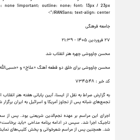
on: none !important; outline: none; font: 13px / 23px
IRANSans; text-align: center;">
جامعه فرهنگی
۲۷ فروردین ۱۴۰۵ - ۲۱:۳۹
محسن چاووشی چهره هنر انقلاب شد
محسن چاووشی برای خلق دو قطعه آهنگ «علاج» و «حسبی‌الله» ب
کد خبر : ۷۳۴۵۴۸
تجمع‌های شبانه پس از تجاوز آمریکا و اسرائیل به ایران برگزار ش
اجرای این مراسم بر عهده نجم‌الدین شریعتی بود. پس از سخن
تاجیک اجرا شد. سپس در ادامه برنامه مداحی «باید برخاست»
شد. همچنین پس از مراسم شعرخوانی و پخش کلیپ‌های نمایشی 