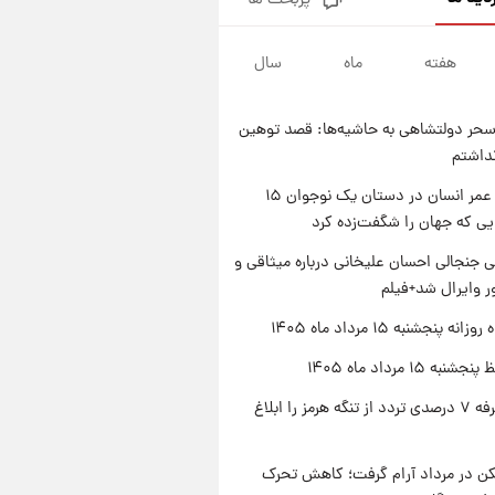
پربحث ها
فال قهوه روزانه پنجشنبه ۱۵ مرداد
ماه ۱۴۰۵
هفته
ماه
سال
۱ روز پیش
فال روزانه واقعی پنجشنبه ۱۵
مرداد ۱۴۰۵
حر دولتشاهی به حاشیه‌ها: قصد توهین
۱ روز پیش
نداشتم
ارزش سهام عدالت برای امروز
چهارشنبه ۱۴ مرداد + جدول
راز طول عمر انسان در دستان یک نوجوان ۱۵
یی که جهان را شگفت‌زده کرد
۱ روز پیش
آغاز طرح جدید فروش مشارکت در
 جنجالی احسان علیخانی درباره میثاقی و
تولید سایپا؛ نام خودرو، مبلغ پیش
 وایرال شد+فیلم
پرداخت و زمان تحویل | سود
مشارکت چند درصد است؟
ه پنجشنبه ۱۵ مرداد ماه ۱۴۰۵
ه ۱۵ مرداد ماه ۱۴۰۵
ایران تعرفه ۷ درصدی تردد از تنگه هرمز را ابلاغ
کن در مرداد آرام گرفت؛ کاهش تحرک