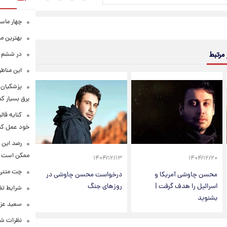
چهار ماس
بهترین م
 مرتبط
در ششم ا
این مناطق
پزشکیان: 
برق بسیار ک
کنایه قال
خود عمل کن
رصد این 
ممکن است
۱۴۰۴/۱۲/۱۳
۱۴۰۴/۱۲/۲۰
چت متنی نا
محسن چاوشی آمریکا و
درخواست محسن چاوشی در
اسرائیل را هدف گرفت |
روزهای جنگ
شرایط تفا
بشنوید
سعید عزت
نظرات شن