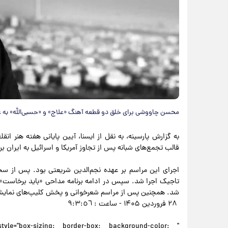
محسن چاووشی برای خلق دو قطعه آهنگ «علاج» و «حسبی‌الله» به‌ عن
قالب تجمع‌های شبانه پس از تجاوز آمریکا و اسرائیل به ایران بر
اجرای این مراسم بر عهده نجم‌الدین شریعتی بود. پس از سخن
تاجیک اجرا شد. سپس در ادامه برنامه مداحی «باید برخاست»
شد. همچنین پس از مراسم شعرخوانی و پخش کلیپ‌های نمایشی 
۲۸ فروردین ۱۴۰۵ - ساعت : ٩:٣:٥٦
 style="box-sizing: border-box; background-color: