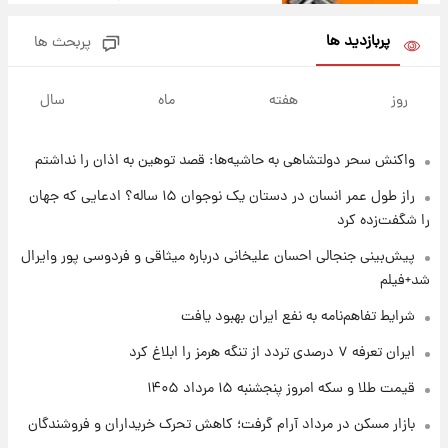
شاهین، کوییک، اطلس، سهند و ساینا با اقساط
بلندمدت + جدول
پربازدید ها
پربحث ها
۱ روز پیش
سیگنال‌های جدید برای بازار طلا؛ پیش‌بینی
روز
هفته
ماه
سال
قیمت سکه و طلا فردا
واکنش سحر دولتشاهی به حاشیه‌ها: قصد توهین به اذان را نداشتم
۱ روز پیش
فال حافظ پنجشنبه ۱۵ مرداد ماه ۱۴۰۵
راز طول عمر انسان در دستان یک نوجوان ۱۵ ساله؟ ادعایی که جهان
را شگفت‌زده کرد
۱ روز پیش
پیش‌بینی جنجالی احسان علیخانی درباره میثاقی و فردوسی پور وایرال
فال قهوه روزانه پنجشنبه ۱۵ مرداد ماه ۱۴۰۵
شد+فیلم
شرایط تفاهم‌نامه به نفع ایران بهبود یافت
۱ روز پیش
ایران تعرفه ۷ درصدی تردد از تنگه هرمز را ابلاغ کرد
فال روزانه واقعی پنجشنبه ۱۵ مرداد ۱۴۰۵
قیمت طلا و سکه امروز پنجشنبه ۱۵ مرداد ۱۴۰۵
بازار مسکن در مرداد آرام گرفت؛ کاهش تحرک خریداران و فروشندگان
۱ روز پیش