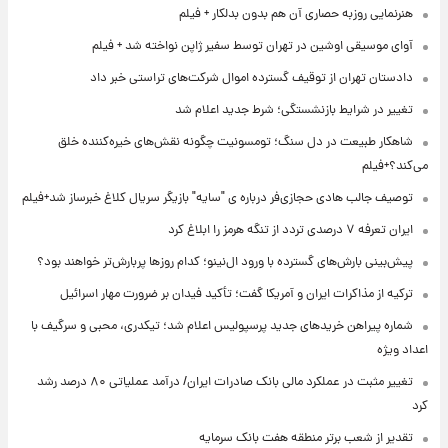
هنرنمایی روزبه حصاری آن هم بدون بدلکار + فیلم
آوای موسیقی اوشین در تهران توسط سفیر ژاپن نواخته شد + فیلم
دادستان تهران از توقیف گسترده اموال شرکت‌های تراستی خبر داد
تغییر در شرایط بازنشستگی؛ شرط جدید اعلام شد
شاهکار طبیعت در دل سنگ؛ تومسونیت چگونه نقش‌های خیره‌کننده خلق
می‌کند؟+فیلم
توصیف جالب هادی حجازی‌فر درباره ی "سایه" بازیگر سریال کلاغ خبرساز شد+فیلم
ایران تعرفه ۷ درصدی تردد از تنگه هرمز را ابلاغ کرد
پیش‌بینی بارش‌های گسترده با ورود ال‌نینو؛ کدام روزها پربارش‌تر خواهند بود؟
ترکیه از مذاکرات ایران و آمریکا گفت؛ تأکید فیدان بر ضرورت مهار اسرائیل
شماره پیراهن خریدهای جدید پرسپولیس اعلام شد؛ تیکدری، محبی و سرگیف با
اعداد ویژه
تغییر مثبت در عملکرد مالی بانک صادرات ایران/ درآمد عملیاتی ۸۰ درصد رشد
کرد
تقدیر از شعب برتر منطقه هفت بانک سرمایه