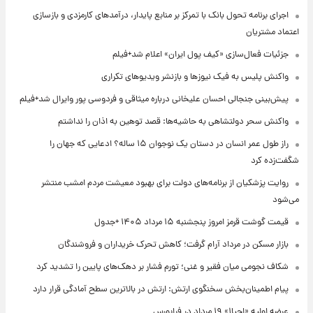
اجرای برنامه تحول بانک با تمرکز بر منابع پایدار، درآمدهای کارمزدی و بازسازی
اعتماد مشتریان
جزئیات فعال‌سازی «کیف پول ایران» اعلام شد+فیلم
واکنش پلیس به فیک نیوزها و بازنشر ویدیوهای تکراری
پیش‌بینی جنجالی احسان علیخانی درباره میثاقی و فردوسی پور وایرال شد+فیلم
واکنش سحر دولتشاهی به حاشیه‌ها: قصد توهین به اذان را نداشتم
راز طول عمر انسان در دستان یک نوجوان ۱۵ ساله؟ ادعایی که جهان را
شگفت‌زده کرد
روایت پزشکیان از برنامه‌های دولت برای بهبود معیشت مردم امشب منتشر
می‌شود
قیمت گوشت قرمز امروز پنجشنبه ۱۵ مرداد ۱۴۰۵ +جدول
بازار مسکن در مرداد آرام گرفت؛ کاهش تحرک خریداران و فروشندگان
شکاف نجومی میان فقیر و غنی؛ تورم فشار بر دهک‌های پایین را تشدید کرد
پیام اطمینان‌بخش سخنگوی ارتش: ارتش در بالاترین سطح آمادگی قرار دارد
عرضه اولیه «احیا۱» ۱۹ مرداد در فرابورس