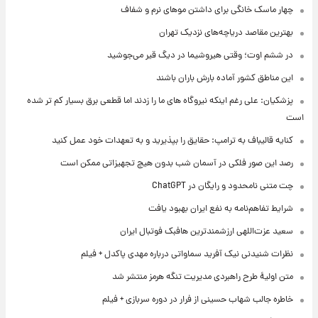
چهار ماسک خانگی برای داشتن موهای نرم و شفاف
بهترین مقاصد دریاچه‌های نزدیک تهران
در ششم اوت؛ وقتی هیروشیما در دیگ قیر می‌جوشید
این مناطق کشور آماده بارش باران باشند
پزشکیان: علی رغم اینکه نیروگاه های ما را زدند اما قطعی برق بسیار کم تر شده
است
کنایه قالیباف به ترامپ: حقایق را بپذیرید و به تعهدات خود عمل کنید
رصد این صور فلکی در آسمان شب بدون هیچ تجهیزاتی ممکن است
چت متنی نامحدود و رایگان در ChatGPT
شرایط تفاهم‌نامه به نفع ایران بهبود یافت
سعید عزت‌اللهی ارزشمندترین هافبک فوتبال ایران
نظرات شنیدنی نیک آفرید سماواتی درباره مهدی پاکدل + فیلم
متن اولیۀ طرح راهبردی مدیریت تنگه هرمز منتشر شد
خاطره جالب شهاب حسینی از فرار در دوره سربازی + فیلم