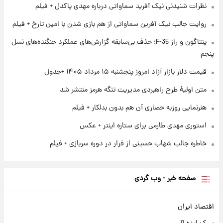
نظرات شنیدنی نیک آفرید سماواتی درباره مهدی پاکدل + فیلم
ارزش سهام عدالت برای امروز چهارشنبه ۱۴ مرداد
+ جدول
روایت جالب نیک آفرین سماواتی از هم بازی شدن با امین تارخ + فیلم
پنتاگون و راز F-35؛ حذف بی‌سابقه گزارش‌های عملکرد جنگنده‌های نسل
۱ روز پیش
آغاز طرح جدید فروش مشارکت در تولید سایپا؛
پنجم
نام خودرو، مبلغ پیش پرداخت و زمان تحویل |
قیمت دلار بازار آزاد امروز پنجشنبه ۱۵ مرداد ۱۴۰۵ +جدول
سود مشارکت چند درصد است؟
متن اولیۀ طرح راهبردی مدیریت تنگه هرمز منتشر شد
هنرنمایی روزبه حصاری آن هم بدون بدلکار + فیلم
استوری مهدی طارمی برای ستاره اینتر + عکس
خاطره جالب شهاب حسینی از فرار در دوره سربازی + فیلم
صفحه خبر - وب گردی
اقتصاد ایران