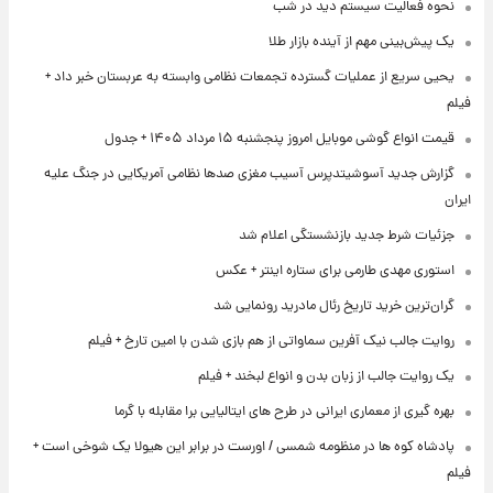
نحوه فعالیت سیستم دید در شب
یک پیش‌بینی مهم از آینده بازار طلا
یحیی سریع از عملیات گسترده تجمعات نظامی وابسته به عربستان خبر داد +
فیلم
قیمت انواع گوشی موبایل امروز پنجشنبه ۱۵ مرداد ۱۴۰۵ + جدول
گزارش جدید آسوشیتدپرس آسیب مغزی صدها نظامی آمریکایی در جنگ علیه
ایران
جزئیات شرط جدید بازنشستگی اعلام شد
استوری مهدی طارمی برای ستاره اینتر + عکس
گران‌ترین خرید تاریخ رئال مادرید رونمایی شد
روایت جالب نیک آفرین سماواتی از هم بازی شدن با امین تارخ + فیلم
یک روایت جالب از زبان بدن و انواع لبخند + فیلم
بهره گیری از معماری ایرانی در طرح های ایتالیایی برا مقابله با گرما
پادشاه کوه ها در منظومه شمسی / اورست در برابر این هیولا یک شوخی است +
فیلم