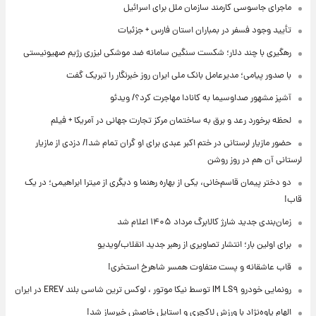
ماجرای جاسوسی کارمند سازمان ملل برای اسرائیل
تأیید وجود فسفر در بمباران استان فارس + جزئیات
رهگیری با چند دلار؛ شکست سنگین سامانه ضد موشکی لیزری رژیم صهیونیستی
با صدور پیامی؛ مدیرعامل بانک ملی ایران روز خبرنگار را تبریک گفت
آشپز مشهور صداوسیما به کانادا مهاجرت کرد؟/ ویدئو
لحظه برخورد رعد و برق به ساختمان مرکز تجارت جهانی در آمریکا + فیلم
حضور مازیار لرستانی در ختم اکبر عبدی برای او گران تمام شد!/ دزدی از مازیار
لرستانی آن هم در روز روشن
دو دختر پیمان قاسم‌خانی، یکی از بهاره رهنما و دیگری از میترا ابراهیمی؛ در یک
قاب!
زمان‌بندی جدید شارژ کالابرگ مرداد ۱۴۰۵ اعلام شد
برای اولین بار؛ انتشار تصاویری از رهبر جدید انقلاب/ویدیو
قاب عاشقانه و پست متفاوت همسر شاهرخ استخری!
رونمایی خودرو IM LS۹ توسط نیکا موتور ، لوکس ترین شاسی بلند EREV در ایران
الهام پاوه‌نژاد با ورزش لاکچری و استایل خاصش خبرساز شد!