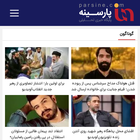
گوناگون
قتل هولناک مداح سرشناس پس از ربوده
برای اولین بار؛ انتشار تصاویری از رهبر
شدن؛ فیلم جنایت برای خانواده ارسال شد
جدید انقلاب/ویدیو
افشای محل پناهگاه‌ رهبر شهید روی آنتن
انتقاد تند پیمان طالبی از مسئولان
زنده تلویزیون/ویدیو
استقلال در پی رفتن رامین رضاییان+