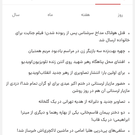
۱۱ ساعت پیش
هشدار درباره کمبود یک ماده معدنی؛ خطر
روز
هفته
ماه
سال
آلزایمر و زوال عقل افزایش می‌یابد؟
قتل هولناک مداح سرشناس پس از ربوده شدن؛ فیلم جنایت برای
۱۱ ساعت پیش
انتقاد تند پیمان طالبی از مسئولان استقلال در
خانواده ارسال شد
پی رفتن رامین رضاییان+ عکس
چهره بهت‌زده سه بازیگر زن در مراسم یادبود مریم همتیان
۱۲ ساعت پیش
افشای محل پناهگاه‌ رهبر شهید روی آنتن زنده تلویزیون/ویدیو
قیمت گوشت گوساله و گوسفند امروز شنبه ۱۷
برای اولین بار؛ انتشار تصاویری از رهبر جدید انقلاب/ویدیو
مرداد ۱۴۰۵ +جدول
حضور مازیار لرستانی در ختم اکبر عبدی برای او گران تمام شد!/ دزدی از
۱۲ ساعت پیش
مازیار لرستانی آن هم در روز روشن
با قدرتمندترین و بادوام ترین تانک جهان آشنا
شوید+ فیلم
تصاویر جدید و دلبرانه از هدیه تهرانی در یک گلخانه
دو دختر پیمان قاسم‌خانی، یکی از بهاره رهنما و دیگری از میترا
۱۳ ساعت پیش
ابراهیمی؛ در یک قاب!
قیمت طلا ۱۸عیار امروز شنبه ۱۷ مرداد ۱۴۰۵
+جدول
سلفی‌های پی‌درپی هلیا امامی در ماشین لاکچری‌اش خبرساز شد!