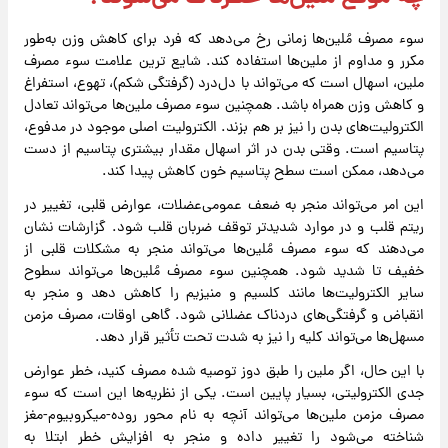
سوء مصرف مُلین‌ها زمانی رخ می‌دهد که فرد برای کاهش وزن به‌طور
مکرر و مداوم از ملین‌ها استفاده کند. شایع‌ ترین علامت سوء مصرف
ملین، اسهال است که می‌تواند با دل‌درد (گرفتگی شکم)، تهوع، استفراغ
و کاهش وزن همراه باشد. همچنین سوء مصرف ملین‌ها می‌تواند تعادل
الکترولیت‌های بدن را نیز بر هم بزند. الکترولیت اصلی موجود در مدفوع،
پتاسیم است. وقتی بدن در اثر اسهال مقدار بیشتری پتاسیم از دست
می‌دهد، ممکن است سطح پتاسیم خون کاهش پیدا کند.
این امر می‌تواند منجر به ضعف عمومی‌عضلات، عوارض قلبی، تغییر در
ریتم قلب و در موارد شدیدتر توقف ضربان قلب شود. گزارشات نشان
می‌دهند که سوء مصرف مُلین‌ها می‌تواند منجر به مشکلات قلبی از
خفیف تا شدید شود. همچنین سوء مصرف مُلین‌ها می‌تواند سطوح
سایر الکترولیت‌ها مانند کلسیم و منیزیم را کاهش دهد و منجر به
انقباض و گرفتگی‌های دردناک عضلانی شود. گاهی اوقات، مصرف مزمن
مسهل‌ها می‌تواند کلیه را نیز به شدت تحت تأثیر قرار دهد.
با این حال، اگر ملین را طبق دوز توصیه‌ شده مصرف کنید، خطر عوارض
جدی الکترولیتی، بسیار پایین است. یکی از نظریه‌ها این است که سوء‌
مصرف مزمن ملین‌ها می‌تواند آنچه به نام محور روده-میکروبیوم-مغز
شناخته می‌شود را تغییر داده و منجر به افزایش خطر ابتلا به