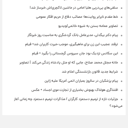
سلفی‌های پی‌درپی هلیا امامی در ماشین لاکچری‌اش خبرساز شد!
خط مقدم نابرابر روایت‌ها؛ مصائب دفاع از حریم افکار عمومی
تصاویر عمامه بستن به شیوه خاتمی/ویدیو
پیام دکتر بیگدلی، مدیرعامل بانک گردشگری به مناسبت روز خبرنگار
ترفند عجیب این زن برای ماهیگیری، موجب حیرت کاربران شد+ فیلم
این سکانس نزدیک بود جان سیروس گرجستانی را بگیرد + فیلم
خانه مجلل محمد صلاح، جایی که او مثل پادشاه زندگی می‌کند | تصاویر
شرایط جدید قانون بازنشستگی اعلام شد
پیام پزشکیان در سالروز بمباران اتمی آمریکا علیه ژاپن
افشاگری هولناک بهنوش بختیاری از تجارت موی اجساد + عکس
جزئیات تازه از ترمیم دستمزد کارگران / مذاکرات ترمیم دستمزد چه زمانی آغاز
می‌شود؟