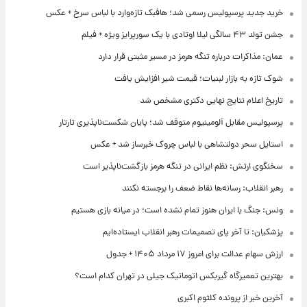
خرید جدید پرسپولیس رسمی شد؛ هافبک تازه‌وارد با لباس سرخ + عکس
جشن تولد ۴۳ سالگی لیلا اوتادی با یک سورپرایز ویژه + فیلم
عمان: مذاکرات درباره تنگه هرمز در مسیر مثبتی قرار دارد
شوک تازه به بازار لبنیات؛ قیمت شیر افزایش یافت
تاریخ اعلام نتایج نهایی دکتری مشخص شد
پرسپولیس مقابل آلومینیوم متوقف شد؛ پایان شکست‌ناپذیری تارتار
استایل سحر دولتشاهی با لباس چروک خبرساز شد + عکس
سخنگوی ارتش: نظم ایرانی در تنگه هرمز بازگشت‌ناپذیر است
رهبر انقلاب: رسانه‌ها نقاط ضعف را برجسته نکنند
ونس: جنگ با ایران هنوز تمام نشده است؛ در میانه بازی هستیم
پزشکیان: تا آخر پای تصمیمات رهبر انقلاب ایستاده‌ایم
ارزش سهام عدالت برای امروز ۱۷ مرداد ۱۴۰۵ + جدول
بهترین تعمیرگاه گیربکس اتوماتیک جیلی در تهران کدام است؟
آخرین خبر از پرونده کلثوم اکبری