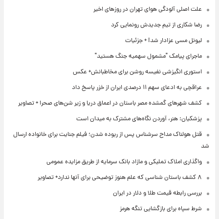
علت اصلی آلودگی هوای تهران در روزهای اخیر
رضا شکاری از تیم جدیدش رونمایی کرد
لیونل مسی عزادار شد! + جزئیات
ماجرای پیامک "مشمول سهمیه جنگ هستید"
استوری انگیزشی نفیسه روشن برای مخاطبانش+ عکس
عراقچی به ادعای سهم ۱۱ درصدی ایران از خزر پاسخ داد
کشف شهرهای گمشده مصر باستان در اعماق دریا و زیر شن‌های صحرا + تصاویر
پزشکیان: هنر، آوردن نگاه‌های مشترک به میدان است
قتل هولناک مداح سرشناس پس از ربوده شدن؛ فیلم جنایت برای خانواده ارسال
شد
واگذاری املاک تملیکی و مازاد بانک سرمایه از طریق مزایده عمومی
۸ کشف باستان شناسی که علم هنوز توضیحی برای آنها ندارد+ تصاویر
بررسی رابطه قیمت طلا و دلار در ایران
شرط سپاه برای بازگشایی تنگه هرمز