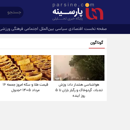
صفحه نخست
اقتصادی
سیاسی
بین‌الملل
اجتماعی
فرهنگی
ورزشی
گوناگون
هواشناسی هشدار داد: وزش
قیمت طلا و سکه امروز جمعه ۱۶
تندباد، گردوخاک و رگبار باران تا ۵
مرداد ۱۴۰۵ +جدول
روز آینده