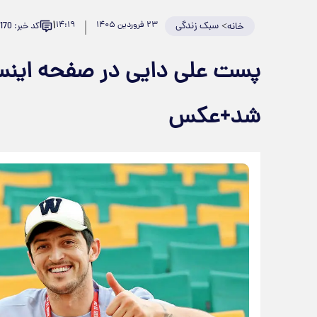
۱
>
سبک زندگی
۲۳ فروردین ۱۴۰۵
۱۴:۱۹
کد خبر: 979170
خانه
پست علی دایی در صفحه اینست
شد+عکس