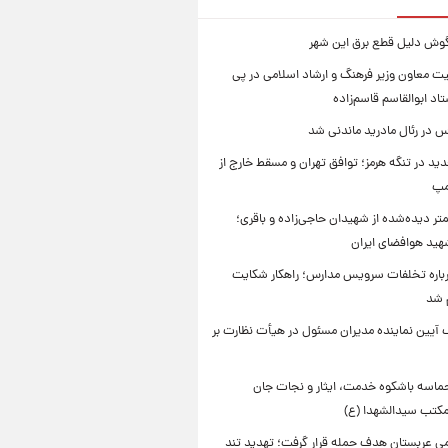
یگوش دلیل قطع برق این شهر
یت معاون وزیر فرهنگ و ارشاد اسلامی در پی
د ابوالقاسم قاسم‌زاده
 در رئال مادرید ماندنی شد
ید در تنگه هرمز؛ توافق تهران و مسقط خارج از
مپ
تر دیده‌شده از شهیدان حاجی‌زاده و باقری؛
هید هوافضای ایران
باره تخلفات سرویس مدارس؛ راهکار شکایت
م شد
 آیین نماینده مدیران مسئول در هیأت نظارت بر
حماسه باشکوه خدمت، ایثار و نجات جان
 مکتب سیدالشهدا (ع)
امی عربستان هدف حمله قرار گرفت؛ تهدید تند