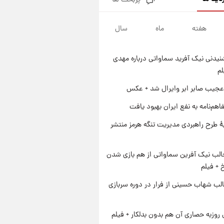
پربحث ها
قیمت طلا و سکه امروز پنجشنبه
۱۵ مرداد ۱۴۰۵
هفته
ماه
سال
۱ روز پیش
شارژ جدید کالابرگ برای سه
دهک؛ جزئیات اعلام شد
یدنی نیک آفرید سماواتی درباره مهدی
۱ روز پیش
لم
شرایط تازه فروش اقساطی سایپا
اعلام شد؛ شاهین، کوییک، اطلس،
عجیب صابر ابر وایرال شد + عکس
سهند و ساینا با اقساط بلندمدت +
۱ روز پیش
اهم‌نامه به نفع ایران بهبود یافت
جدول
سیگنال‌های جدید برای بازار طلا؛
پیش‌بینی قیمت سکه و طلا فردا
ۀ طرح راهبردی مدیریت تنگه هرمز منتشر
الب نیک آفرین سماواتی از هم بازی شدن
خ + فیلم
لب شهاب حسینی از فرار در دوره سربازی
 روزبه حصاری آن هم بدون بدلکار + فیلم