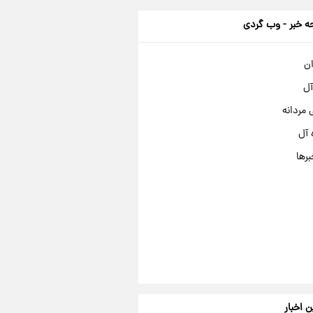
 خبر - وب گردی
ان
آل
مردانه
 آل
برها
ن اخبار