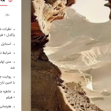
روز
نظرات شن
پاکدل + فی
استایل 
شرایط تف
متن اولی
شد
روایت ج
با امین تار
خاطره جا
+ فیلم
هنرنمایی