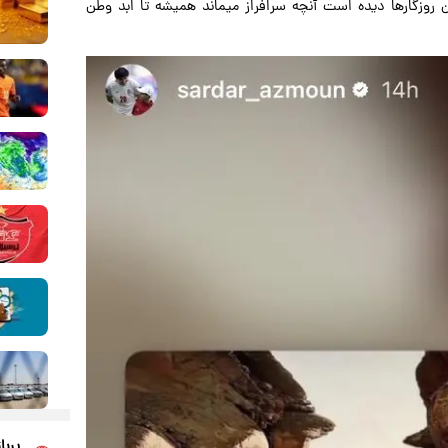
روزگارها دیده است آنچه سرافراز میماند همیشه تا ابد وطن
پربا