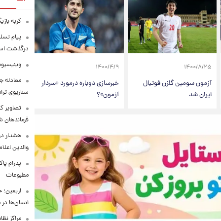
گربه باز
پیام تسل
درگذشت استا
وینیسیوس
۱۴۰۰/۴/۹
۱۴۰۰/۸/۲۵
معادله جد
آزمون سومین گلزن فوتبال
خبرسازی دوباره درمورد «سردار
سناریوی ترا
ایران شد
آزمون»؟
تصاویر کم
فرماندهان ش
هشدار در
والدین اعلا
پدرام پاک
مطبوعات
اربعین؛ 
انسان‌ها در
مراکز نظ