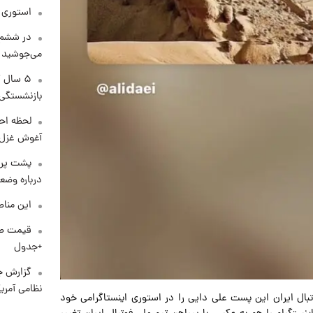
استوری م
در ششم 
می‌جوشید
۵ سال 
بازنشستگی
لحظه احس
آغوش غزل 
پشت پرد
درباره وض
این مناط
+جدول
گزارش ج
نظامی آمری
 ستاره فوتبال ایران این پست علی دایی را در استوری اینستاگرامی خود