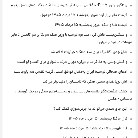
پنتاگون و راز F-۳۵؛ حذف بی‌سابقه گزارش‌های عملکرد جنگنده‌های نسل پنجم
قیمت دلار بازار آزاد امروز پنجشنبه ۱۵ مرداد ۱۴۰۵ +جدول
قیمت طلا و سکه امروز پنجشنبه ۱۵ مرداد ۱۴۰۵
واشنگتن‌پست فاش کرد: مشاجره ترامپ با وزیر جنگ آمریکا بر سر کاهش ذخایر
مهمات در نبرد با ایران
شارژ جدید کالابرگ برای سه دهک؛ جزئیات اعلام شد
واکنش ونس به مذاکرات با ایران؛ تهران طرف دشواری برای گفت‌وگو است
ادعای جنجالی ترامپ؛ ایران به‌دنبال توافق است، گزینه نظامی هم پابرجاست
آش یخ؛ غذای سنتی خنکی که تابستان را دلپذیرتر می‌کند
کشف شگفت‌انگیز طلسم‌های سوسکی و مجسمه‌های سنگی در یک گورستان
باستانی + عکس
این چای هندی می‌تواند به چربی‌سوزی کمک کند؟
فال حافظ پنجشنبه ۱۵ مرداد ماه ۱۴۰۵
فال قهوه روزانه پنجشنبه ۱۵ مرداد ماه ۱۴۰۵