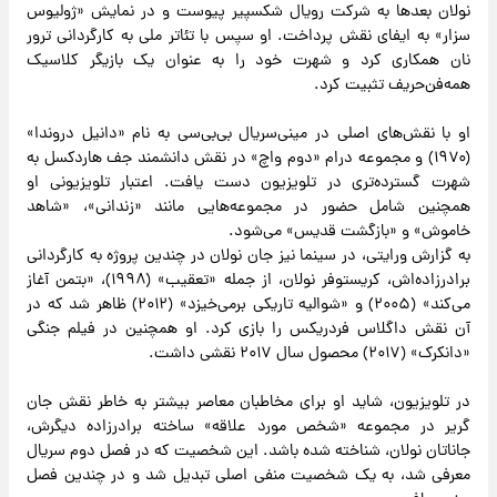
نولان بعدها به شرکت رویال شکسپیر پیوست و در نمایش «ژولیوس
سزار» به ایفای نقش پرداخت. او سپس با تئاتر ملی به کارگردانی ترور
نان همکاری کرد و شهرت خود را به عنوان یک بازیگر کلاسیک
همه‌فن‌حریف تثبیت کرد.
او با نقش‌های اصلی در مینی‌سریال بی‌بی‌سی به نام «دانیل دروندا»
(۱۹۷۰) و مجموعه درام «دوم واچ» در نقش دانشمند جف هاردکسل به
شهرت گسترده‌تری در تلویزیون دست یافت. اعتبار تلویزیونی او
همچنین شامل حضور در مجموعه‌هایی مانند «زندانی»، «شاهد
خاموش» و «بازگشت قدیس» می‌شود.
به گزارش ورایتی، در سینما نیز جان نولان در چندین پروژه به کارگردانی
برادرزاده‌اش، کریستوفر نولان، از جمله «تعقیب» (۱۹۹۸)، «بتمن آغاز
می‌کند» (۲۰۰۵) و «شوالیه تاریکی برمی‌خیزد» (۲۰۱۲) ظاهر شد که در
آن نقش داگلاس فردریکس را بازی کرد. او همچنین در فیلم جنگی
«دانکرک» (۲۰۱۷) محصول سال ۲۰۱۷ نقشی داشت.
در تلویزیون، شاید او برای مخاطبان معاصر بیشتر به خاطر نقش جان
گریر در مجموعه «شخص مورد علاقه» ساخته برادرزاده دیگرش،
جاناتان نولان، شناخته شده باشد. این شخصیت که در فصل دوم سریال
معرفی شد، به یک شخصیت منفی اصلی تبدیل شد و در چندین فصل