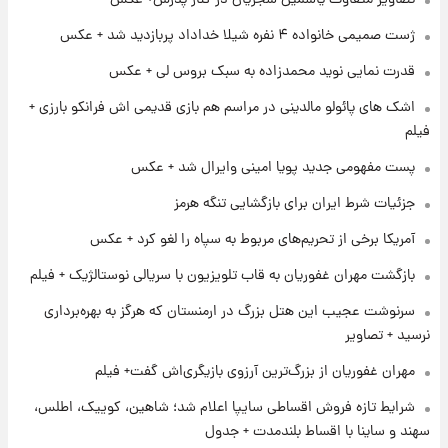
تصاویر متفاوت یاسمین شجریان در کنار پدرش+ عکس
+ جدول
ژست صمیمی خانواده ۴ نفره شیلا خداداد پربازدید شد + عکس
۱ روز پیش
قدرت نمایی نوید محمدزاده به سبک بروس لی + عکس
آغاز طرح جدید فروش مشارکت در تولید سایپا؛
نام خودرو، مبلغ پیش پرداخت و زمان تحویل |
اشک های پائولو مالدینی در مراسم هم بازی قدیمی اش فرانکو بارزی +
سود مشارکت چند درصد است؟
فیلم
۱ روز پیش
پست مفهومی جدید پویا امینی وایرال شد + عکس
زمان پخش «مرد سه هزار چهره» مشخص شد
جزئیات شرط ایران برای بازگشایی تنگه هرمز
آمریکا برخی از تحریم‌های مربوط به سپاه را لغو کرد + عکس
۱ روز پیش
کار استقلال و رامین رضاییان رسما تمام شد +
بازگشت مهران غفوریان به قاب تلویزیون با سریالی نوستالژیک + فیلم
عکس / خداحافظی صمیمانه آبی ها با رامین!
سرنوشت عجیب این هتل بزرگ در ارمنستان که هرگز به بهره‌برداری
نرسید + تصاویر
۱ روز پیش
آتش اختلاف در اینستاگرام؛ تمجید از حردانی به
مهران غفوریان از بزرگ‌ترین آرزوی بازیگری‌اش گفت+ فیلم
مذاق رضاییان خوش نیامد+عکس
شرایط تازه فروش اقساطی سایپا اعلام شد؛ شاهین، کوییک، اطلس،
سهند و ساینا با اقساط بلندمدت + جدول