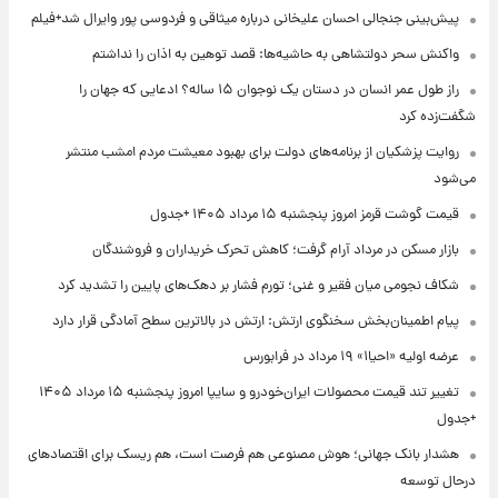
پیش‌بینی جنجالی احسان علیخانی درباره میثاقی و فردوسی پور وایرال شد+فیلم
واکنش سحر دولتشاهی به حاشیه‌ها: قصد توهین به اذان را نداشتم
راز طول عمر انسان در دستان یک نوجوان ۱۵ ساله؟ ادعایی که جهان را
شگفت‌زده کرد
روایت پزشکیان از برنامه‌های دولت برای بهبود معیشت مردم امشب منتشر
می‌شود
قیمت گوشت قرمز امروز پنجشنبه ۱۵ مرداد ۱۴۰۵ +جدول
بازار مسکن در مرداد آرام گرفت؛ کاهش تحرک خریداران و فروشندگان
شکاف نجومی میان فقیر و غنی؛ تورم فشار بر دهک‌های پایین را تشدید کرد
پیام اطمینان‌بخش سخنگوی ارتش: ارتش در بالاترین سطح آمادگی قرار دارد
عرضه اولیه «احیا۱» ۱۹ مرداد در فرابورس
تغییر تند قیمت محصولات ایران‌خودرو و سایپا امروز پنجشنبه ۱۵ مرداد ۱۴۰۵
+جدول
هشدار بانک جهانی؛ هوش مصنوعی هم فرصت است، هم ریسک برای اقتصادهای
درحال توسعه