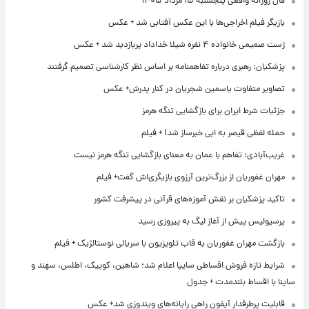
فال روزانه واقعی پنجشنبه ۱۵ مرداد ۱۴۰۵
بازیگر فیلم اخراجی‌ها با این عکس آفتابی شد + عکس
ژست صمیمی خانواده ۴ نفره شیلا خداداد پربازدید شد + عکس
پزشکیان: رهبری درباره تفاهمنامه بر اساس نظر کارشناسی تصمیم گرفتند
تصاویر متفاوت یاسمین شجریان در کنار پدرش+ عکس
جزئیات شرط ایران برای بازگشایی تنگه هرمز
حمله لفظی قیصر به ابی خبرساز شد! + فیلم
غریب‌آبادی: تفاهم با عمان به معنای بازگشایی تنگه هرمز نیست
مهران غفوریان از بزرگ‌ترین آرزوی بازیگری‌اش گفت+ فیلم
تاکید پزشکیان بر نقش آموزه‌های قرآنی در پیشرفت کشور
پرسپولیس پیش از آغاز لیگ به پیروزی رسید
بازگشت مهران غفوریان به قاب تلویزیون با سریالی نوستالژیک + فیلم
شرایط تازه فروش اقساطی سایپا اعلام شد؛ شاهین، کوییک، اطلس، سهند و
ساینا با اقساط بلندمدت + جدول
قابلیت پرطرفدار آیفون راهی رایانه‌های ویندوزی شد+ عکس