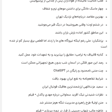
طلب حلالیت عالیشاه از هواداران پس از جدایی از پرسپولیس
چهار ماسک خانگی برای داشتن موهای نرم و شفاف
بهترین مقاصد دریاچه‌های نزدیک تهران
در ششم اوت؛ وقتی هیروشیما در دیگ قیر می‌جوشید
این مناطق کشور آماده بارش باران باشند
پزشکیان: علی رغم اینکه نیروگاه های ما را زدند اما قطعی برق بسیار کم تر شده
است
کنایه قالیباف به ترامپ: حقایق را بپذیرید و به تعهدات خود عمل کنید
رصد این صور فلکی در آسمان شب بدون هیچ تجهیزاتی ممکن است
چت متنی نامحدود و رایگان در ChatGPT
شرایط تفاهم‌نامه به نفع ایران بهبود یافت
سعید عزت‌اللهی ارزشمندترین هافبک فوتبال ایران
نظرات شنیدنی نیک آفرید سماواتی درباره مهدی پاکدل + فیلم
متن اولیۀ طرح راهبردی مدیریت تنگه هرمز منتشر شد
خاطره جالب شهاب حسینی از فرار در دوره سربازی + فیلم