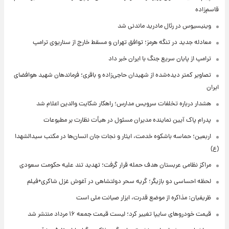
قاسم‌زاده
وینیسیوس در رئال مادرید ماندنی شد
معادله جدید در تنگه هرمز؛ توافق تهران و مسقط خارج از سناریوی ترامپ
ترامپ از پایان سریع جنگ با ایران خبر داد
تصاویر کمتر دیده‌شده از شهیدان حاجی‌زاده و باقری؛ فرماندهان شهید هوافضای
ایران
هشدار درباره تخلفات سرویس مدارس؛ راهکار شکایت والدین اعلام شد
پدرام پاک آیین نماینده مدیران مسئول در هیأت نظارت بر مطبوعات
اربعین؛ حماسه باشکوه خدمت، ایثار و نجات جان انسان‌ها در مکتب سیدالشهدا
(ع)
مراکز نظامی عربستان هدف حمله قرار گرفت؛ تهدید تند علیه حکومت سعودی
لحظه احساسی دو بازیگر؛ گریه سحر دولتشاهی در آغوش غزل شاکری+فیلم
ظریفیان: مذاکره از موضع قدرت، ابزار صیانت ملی است
قیمت خودروهای سایپا تغییر کرد؛ لیست قیمت جمعه ۱۶ مرداد منتشر شد