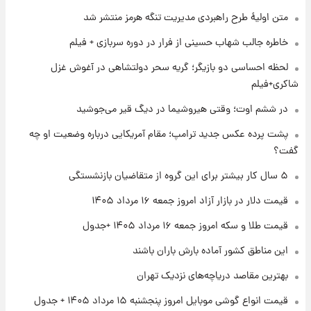
۱ روز پیش
متن اولیۀ طرح راهبردی مدیریت تنگه هرمز منتشر شد
جزئیات فعال‌سازی «کیف پول ایران» اعلام
شد+فیلم
خاطره جالب شهاب حسینی از فرار در دوره سربازی + فیلم
لحظه احساسی دو بازیگر؛ گریه سحر دولتشاهی در آغوش غزل
۱ روز پیش
شاکری+فیلم
تغییر تند قیمت محصولات ایران‌خودرو و سایپا
امروز پنجشنبه ۱۵ مرداد ۱۴۰۵ +جدول
در ششم اوت؛ وقتی هیروشیما در دیگ قیر می‌جوشید
پشت پرده عکس جدید ترامپ؛ مقام آمریکایی درباره وضعیت او چه
۱ روز پیش
گفت؟
قیمت طلا و سکه امروز پنجشنبه ۱۵ مرداد ۱۴۰۵
۵ سال کار بیشتر برای این گروه از متقاضیان بازنشستگی
قیمت دلار در بازار آزاد امروز جمعه ۱۶ مرداد ۱۴۰۵
۱ روز پیش
شارژ جدید کالابرگ برای سه دهک؛ جزئیات اعلام
قیمت طلا و سکه امروز جمعه ۱۶ مرداد ۱۴۰۵ +جدول
شد
این مناطق کشور آماده بارش باران باشند
بهترین مقاصد دریاچه‌های نزدیک تهران
قیمت انواع گوشی موبایل امروز پنجشنبه ۱۵ مرداد ۱۴۰۵ + جدول