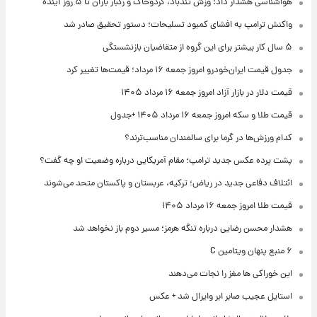
هواشناسی هشدار داد: وزش تندباد، گردوخاک و رگبار باران تا ۵ روز آینده
واکنش ترامپ به افشای کمبود تسلیحات؛ دستور تحقیق صادر شد
۵ سال کار بیشتر برای این گروه از متقاضیان بازنشستگی
جدول قیمت ایران‌خودرو امروز جمعه ۱۶ مرداد؛ قیمت‌ها تغییر کرد
قیمت دلار در بازار آزاد امروز جمعه ۱۶ مرداد ۱۴۰۵
قیمت طلا و سکه امروز جمعه ۱۶ مرداد ۱۴۰۵ +جدول
کدام ورزش‌ها در گرما برای سالمندان مناسب‌ترند؟
پشت پرده عکس جدید ترامپ؛ مقام آمریکایی درباره وضعیت او چه گفت؟
ائتلاف دفاعی جدید در ریاض؛ ترکیه، عربستان و پاکستان متحد می‌شوند
قیمت طلا امروز جمعه ۱۶ مرداد ۱۴۰۵
هشدار محسن رضایی درباره تنگه هرمز؛ مسیر دوم باز نخواهد شد
۶ منبع پنهان ویتامین C
این خوراکی ها مغز را نجات می‌دهند
استایل عجیب صابر ابر وایرال شد + عکس