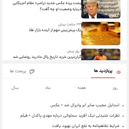
پشت پرده عکس جدید ترامپ؛ مقام آمریکایی
درباره وضعیت او چه گفت؟
۲۳ ساعت پیش
یک پیش‌بینی مهم از آینده بازار طلا
۱ روز پیش
گران‌ترین خرید تاریخ رئال مادرید رونمایی شد
پربازدید ها
پربحث ها
۱ روز پیش
پیش‌بینی بارش‌های گسترده با ورود ال‌نینو؛ کدام
روز
هفته
ماه
سال
روزها پربارش‌تر خواهند بود؟
استایل عجیب صابر ابر وایرال شد + عکس
۱ روز پیش
شماره پیراهن خریدهای جدید پرسپولیس اعلام
نظرات شنیدنی نیک آفرید سماواتی درباره مهدی پاکدل + فیلم
شد؛ تیکدری، محبی و سرگیف با اعداد ویژه
شرایط تفاهم‌نامه به نفع ایران بهبود یافت