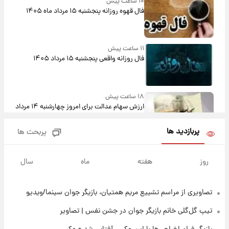
۱۰ ساعت پیش
فال قهوه روزانه پنجشنبه ۱۵ مرداد ماه ۱۴۰۵
۱۱ ساعت پیش
فال روزانه واقعی پنجشنبه ۱۵ مرداد ۱۴۰۵
۱۸ ساعت پیش
ارزش سهام عدالت برای امروز چهارشنبه ۱۴ مرداد
+ جدول
پربازدید ها
پربحث ها
۲۲ ساعت پیش
آغاز طرح جدید فروش مشارکت در تولید سایپا؛
روز
هفته
ماه
سال
نام خودرو، مبلغ پیش پرداخت و زمان تحویل |
سود مشارکت چند درصد است؟
تصاویری از مراسم تشییع مریم همتیان، بازیگر جوان سینما/ویدیو
۱ روز پیش
زمان پخش «مرد سه هزار چهره» مشخص شد
تیپ گل‌گلی خانم بازیگر جوان در جشن نفس | تصاویر