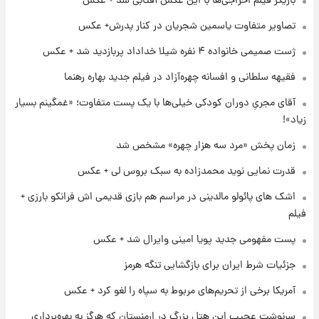
بازیگر فیلم اخراجی‌ها با این عکس آفتابی شد + عکس
۱ روز پیش
تصاویر متفاوت یاسمین شجریان در کنار پدرش+ عکس
کار استقلال و رامین رضاییان رسما تمام شد +
عکس / خداحافظی صمیمانه آبی ها با رامین!
ژست صمیمی خانواده ۴ نفره شیلا خداداد پربازدید شد + عکس
فقیهه سلطانی و افسانه چهره‌آزاد در فیلم جدید بهاره رهنما
۱ روز پیش
آتش اختلاف در اینستاگرام؛ تمجید از حردانی به
آقای مجریِ دوران کودکی خیلی‌ها با یک پست متفاوت؛ «غمگینم بسیار
مذاق رضاییان خوش نیامد+عکس
زیاد»!
زمان پخش «مرد سه هزار چهره» مشخص شد
۱ روز پیش
پروین اعتصامی در دوران نوجوانی؛ اواخر دهه
قدرت نمایی نوید محمدزاده به سبک بروس لی + عکس
۱۲۹۰ شمسی
اشک های پائولو مالدینی در مراسم هم بازی قدیمی اش فرانکو بارزی +
فیلم
۱ روز پیش
قدرت‌نمایی نظامی چین؛ بمب‌افکن حامل موشک
پست مفهومی جدید پویا امینی وایرال شد + عکس
هسته‌ای در آسمان ظاهر شد
جزئیات شرط ایران برای بازگشایی تنگه هرمز
آمریکا برخی از تحریم‌های مربوط به سپاه را لغو کرد + عکس
سرنوشت عجیب این هتل بزرگ در ارمنستان که هرگز به بهره‌برداری