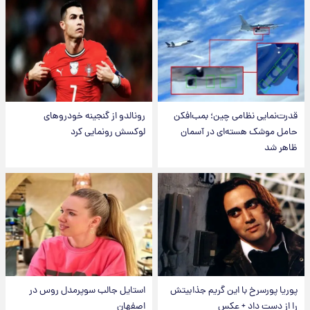
قدرت‌نمایی نظامی چین؛ بمب‌افکن
رونالدو از گنجینه خودروهای
حامل موشک هسته‌ای در آسمان
لوکسش رونمایی کرد
ظاهر شد
پوریا پورسرخ با این گریم جذابیتش
استایل جالب سوپرمدل روس در
را از دست داد + عکس
اصفهان