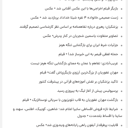
بازیگر فیلم اخراجی‌ها با این عکس آفتابی شد + عکس
ژست صمیمی خانواده ۴ نفره شیلا خداداد پربازدید شد + عکس
پزشکیان: رهبری درباره تفاهمنامه بر اساس نظر کارشناسی تصمیم گرفتند
تصاویر متفاوت یاسمین شجریان در کنار پدرش+ عکس
جزئیات شرط ایران برای بازگشایی تنگه هرمز
حمله لفظی قیصر به ابی خبرساز شد! + فیلم
غریب‌آبادی: تفاهم با عمان به معنای بازگشایی تنگه هرمز نیست
مهران غفوریان از بزرگ‌ترین آرزوی بازیگری‌اش گفت+ فیلم
تاکید پزشکیان بر نقش آموزه‌های قرآنی در پیشرفت کشور
پرسپولیس پیش از آغاز لیگ به پیروزی رسید
بازگشت مهران غفوریان به قاب تلویزیون با سریالی نوستالژیک + فیلم
شرایط تازه فروش اقساطی سایپا اعلام شد؛ شاهین، کوییک، اطلس، سهند و
ساینا با اقساط بلندمدت + جدول
قابلیت پرطرفدار آیفون راهی رایانه‌های ویندوزی شد+ عکس