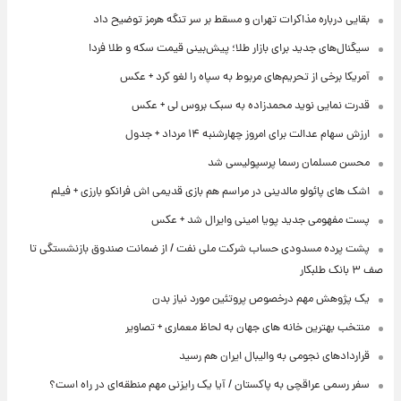
بقایی درباره مذاکرات تهران و مسقط بر سر تنگه هرمز توضیح داد
سیگنال‌های جدید برای بازار طلا؛ پیش‌بینی قیمت سکه و طلا فردا
آمریکا برخی از تحریم‌های مربوط به سپاه را لغو کرد + عکس
قدرت نمایی نوید محمدزاده به سبک بروس لی + عکس
ارزش سهام عدالت برای امروز چهارشنبه ۱۴ مرداد + جدول
محسن مسلمان رسما پرسپولیسی شد
اشک های پائولو مالدینی در مراسم هم بازی قدیمی اش فرانکو بارزی + فیلم
پست مفهومی جدید پویا امینی وایرال شد + عکس
پشت پرده‌ مسدودی حساب شرکت ملی نفت / از ضمانت صندوق بازنشستگی تا
صف ۳ بانک طلبکار
یک پژوهش مهم درخصوص پروتئین مورد نیاز بدن
منتخب بهترین خانه های جهان به لحاظ معماری + تصاویر
قراردادهای نجومی به والیبال ایران هم رسید
سفر رسمی عراقچی به پاکستان / آیا یک رایزنی مهم منطقه‌ای در راه است؟