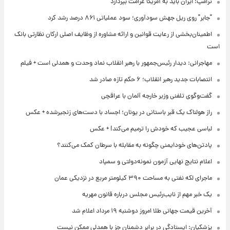
ترامپ: ایران باید به آمریکا غرامت بپردازد
"جابر" روی ریل جهش سودآوری؛ سود عملیاتی ۸۶۱ درصد رشد کرد
اطمینان‌بخشی از رعایت قوانین و ارائه مشاوره از وظایف اصلی ارکان نظارتی بانک
است
مهاجرانی: دیدار رئیس‌جمهور با رهبر انقلاب نماد وحدت و همدلی است + فیلم
انتصابات جدید رهبر انقلاب؛ ۶ حکم تازه صادر شد
گفت‌وگوی تلفنی وزیر خارجه آلمان با عراقچی
راز هولناک یک قبر باستانی در یونان؛ اجساد با دست‌های زنجیرشده + عکس
لباسی عجیب که خودش را ترمیم می‌کند! + عکس
پادتن‌های خودایمنی چگونه به مقابله با سرطان کمک می‌کنند؟
اعلام نتایج نهایی آزمون نمونه‌دولتی و سمپاد
ماجرای لکه نفتی به مساحت ۳۹۰ کیلومتر مربع در نزدیکی عمان
یک خبر مهم از نایب‌رئیس مجلس درباره قانون مهریه
آخرین قیمت جهانی طلا امروز دوشنبه ۱۹ مرداد اعلام شد
پزشکیان: ایستادگی در برابر دشمنان جز با همدلی ممکن نیست