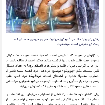
وقتی بدن وارد حالت جنگ و گریز می‌شود، هجوم هورمون‌ها ممکن است
باعث تیر کشیدن قفسه سینه شود.
به گزارش پارسینه، کاملا طبیعی است که درد قفسه سینه باعث نگرانی
درمورد حمله قلبی شود، زیرا ترکیب علائم ممکن است ترسناک باشد. با
این حال، افزایش ضربان قلب و تپش‌های نامنظم لزوما به معنای مشکل
قلبی نیست. دکتر «پوزوئلو» توضیح می‌دهد: درد قفسه سینه ناشی از
اضطراب معمولا شدید و لحظه‌ای است، درحالی‌که درد قلبی اغلب
به‌صورت یک بار سنگین و طاقت‌فرسا توصیف می‌شو همچنین درد ناشی
از حمله قلبی معمولا تا بازو، شانه و حتی فک گسترش می‌یابد.
برای کاهش درد قفسه سینه ناشی از اضطراب، می‌توان این اقدامات را
انجام داد: اگر دردی ناگهانی احساس کردید به محیطی آرام بروید. اگر
در حال رانندگی هستید، در جای مناسبی توقف کنید. اگر در خانه یا