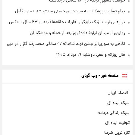
خواننده مشهور ترکیه در ۵۹ سالگی درگذشت
۱ روز پیش
محل کشف جسد حمیدرضا رجب‌زاده مشخص
پیام تسلیت پزشکیان به سیدحسن خمینی منتشر شد + متن کامل
شد
دورهمی نوستالژیک بازیگران «ارباب حلقه‌ها» بعد از ۲۳ سال + عکس
روایتی از میدان نیلوفر؛ 163 روز بعد از حمله و موشکباران
نگاهی به سورپرایز جشن تولد شاهانه 47 سالگی محمدرضا گلزار در دبی
فال روزانه واقعی دوشنبه ۱۹ مرداد ۱۴۰۵
صفحه خبر - وب گردی
اقتصاد ایران
سبک ایده آل
سبک زندگی مردانه
تجارت ایده آل
تازه ترین خبرها