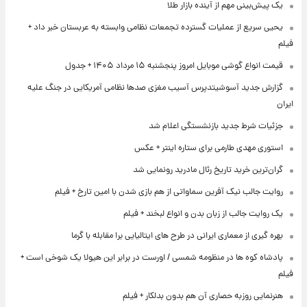
یک پیش‌بینی مهم از آینده بازار طلا
یحیی سریع از عملیات گسترده تجمعات نظامی وابسته به عربستان خبر داد +
فیلم
قیمت انواع گوشی موبایل امروز پنجشنبه ۱۵ مرداد ۱۴۰۵ + جدول
گزارش جدید آسوشیتدپرس آسیب مغزی صدها نظامی آمریکایی در جنگ علیه
ایران
جزئیات شرط جدید بازنشستگی اعلام شد
استوری مهدی طارمی برای ستاره اینتر + عکس
گران‌ترین خرید تاریخ رئال مادرید رونمایی شد
روایت جالب نیک آفرین سماواتی از هم بازی شدن با امین تارخ + فیلم
یک روایت جالب از زبان بدن و انواع لبخند + فیلم
بهره گیری از معماری ایرانی در طرح های ایتالیایی برا مقابله با گرما
پادشاه کوه ها در منظومه شمسی / اورست در برابر این هیولا یک شوخی است +
فیلم
هنرنمایی روزبه حصاری آن هم بدون بدلکار + فیلم