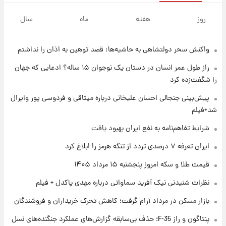
۱ روز پیش
سیگنال‌های جدید برای بازار طلا؛ پیش‌بینی
روز
هفته
ماه
سال
قیمت سکه و طلا فردا
واکنش سحر دولتشاهی به حاشیه‌ها: قصد توهین به اذان را نداشتم
۱ روز پیش
فال حافظ پنجشنبه ۱۵ مرداد ماه ۱۴۰۵
راز طول عمر انسان در دستان یک نوجوان ۱۵ ساله؟ ادعایی که جهان
را شگفت‌زده کرد
۱ روز پیش
پیش‌بینی جنجالی احسان علیخانی درباره میثاقی و فردوسی پور وایرال
فال قهوه روزانه پنجشنبه ۱۵ مرداد ماه ۱۴۰۵
شد+فیلم
شرایط تفاهم‌نامه به نفع ایران بهبود یافت
۱ روز پیش
ایران تعرفه ۷ درصدی تردد از تنگه هرمز را ابلاغ کرد
فال روزانه واقعی پنجشنبه ۱۵ مرداد ۱۴۰۵
قیمت طلا و سکه امروز پنجشنبه ۱۵ مرداد ۱۴۰۵
نظرات شنیدنی نیک آفرید سماواتی درباره مهدی پاکدل + فیلم
۱ روز پیش
بازار مسکن در مرداد آرام گرفت؛ کاهش تحرک خریداران و فروشندگان
ارزش سهام عدالت برای امروز چهارشنبه ۱۴ مرداد
+ جدول
پنتاگون و راز F-35؛ حذف بی‌سابقه گزارش‌های عملکرد جنگنده‌های نسل