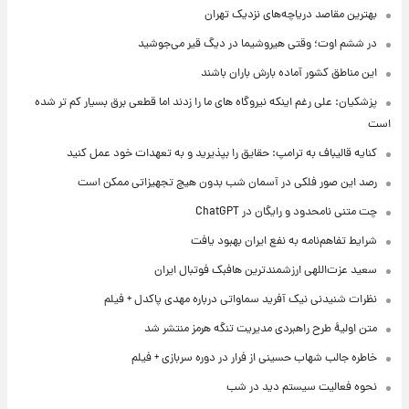
بهترین مقاصد دریاچه‌های نزدیک تهران
در ششم اوت؛ وقتی هیروشیما در دیگ قیر می‌جوشید
این مناطق کشور آماده بارش باران باشند
پزشکیان: علی رغم اینکه نیروگاه های ما را زدند اما قطعی برق بسیار کم تر شده
است
کنایه قالیباف به ترامپ: حقایق را بپذیرید و به تعهدات خود عمل کنید
رصد این صور فلکی در آسمان شب بدون هیچ تجهیزاتی ممکن است
چت متنی نامحدود و رایگان در ChatGPT
شرایط تفاهم‌نامه به نفع ایران بهبود یافت
سعید عزت‌اللهی ارزشمندترین هافبک فوتبال ایران
نظرات شنیدنی نیک آفرید سماواتی درباره مهدی پاکدل + فیلم
متن اولیۀ طرح راهبردی مدیریت تنگه هرمز منتشر شد
خاطره جالب شهاب حسینی از فرار در دوره سربازی + فیلم
نحوه فعالیت سیستم دید در شب