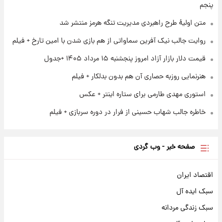
پنجم
۱ روز پیش
آغاز طرح جدید فروش مشارکت در تولید سایپا؛
متن اولیۀ طرح راهبردی مدیریت تنگه هرمز منتشر شد
نام خودرو، مبلغ پیش پرداخت و زمان تحویل |
روایت جالب نیک آفرین سماواتی از هم بازی شدن با امین تارخ + فیلم
سود مشارکت چند درصد است؟
قیمت دلار بازار آزاد امروز پنجشنبه ۱۵ مرداد ۱۴۰۵ +جدول
هنرنمایی روزبه حصاری آن هم بدون بدلکار + فیلم
استوری مهدی طارمی برای ستاره اینتر + عکس
خاطره جالب شهاب حسینی از فرار در دوره سربازی + فیلم
صفحه خبر - وب گردی
اقتصاد ایران
سبک ایده آل
سبک زندگی مردانه