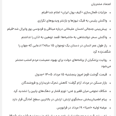
اعتماد مشتریان
جزئیات فعال‌سازی «کیف پول ایران» اعلام شد+فیلم
واکنش پلیس به فیک نیوزها و بازنشر ویدیوهای تکراری
پیش‌بینی جنجالی احسان علیخانی درباره میثاقی و فردوسی پور وایرال شد+فیلم
واکنش سحر دولتشاهی به حاشیه‌ها: قصد توهین به اذان را نداشتم
راز طول عمر انسان در دستان یک نوجوان ۱۵ ساله؟ ادعایی که جهان را
شگفت‌زده کرد
روایت پزشکیان از برنامه‌های دولت برای بهبود معیشت مردم امشب منتشر
می‌شود
قیمت گوشت قرمز امروز پنجشنبه ۱۵ مرداد ۱۴۰۵ +جدول
بازار مسکن در مرداد آرام گرفت؛ کاهش تحرک خریداران و فروشندگان
شکاف نجومی میان فقیر و غنی؛ تورم فشار بر دهک‌های پایین را تشدید کرد
پیام اطمینان‌بخش سخنگوی ارتش: ارتش در بالاترین سطح آمادگی قرار دارد
عرضه اولیه «احیا۱» ۱۹ مرداد در فرابورس