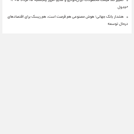
تغییر تند قیمت محصولات ایران‌خودرو و سایپا امروز پنجشنبه ۱۵ مرداد ۱۴۰۵
+جدول
هشدار بانک جهانی؛ هوش مصنوعی هم فرصت است، هم ریسک برای اقتصادهای
درحال توسعه