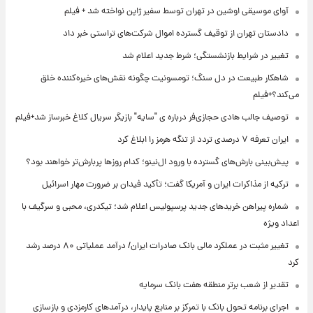
آوای موسیقی اوشین در تهران توسط سفیر ژاپن نواخته شد + فیلم
دادستان تهران از توقیف گسترده اموال شرکت‌های تراستی خبر داد
تغییر در شرایط بازنشستگی؛ شرط جدید اعلام شد
شاهکار طبیعت در دل سنگ؛ تومسونیت چگونه نقش‌های خیره‌کننده خلق
می‌کند؟+فیلم
توصیف جالب هادی حجازی‌فر درباره ی "سایه" بازیگر سریال کلاغ خبرساز شد+فیلم
ایران تعرفه ۷ درصدی تردد از تنگه هرمز را ابلاغ کرد
پیش‌بینی بارش‌های گسترده با ورود ال‌نینو؛ کدام روزها پربارش‌تر خواهند بود؟
ترکیه از مذاکرات ایران و آمریکا گفت؛ تأکید فیدان بر ضرورت مهار اسرائیل
شماره پیراهن خریدهای جدید پرسپولیس اعلام شد؛ تیکدری، محبی و سرگیف با
اعداد ویژه
تغییر مثبت در عملکرد مالی بانک صادرات ایران/ درآمد عملیاتی ۸۰ درصد رشد
کرد
تقدیر از شعب برتر منطقه هفت بانک سرمایه
اجرای برنامه تحول بانک با تمرکز بر منابع پایدار، درآمدهای کارمزدی و بازسازی