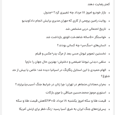
کمتر رضایت دهند
بازار خودرو امروز ۱۸ مرداد چه تغییری کرد؟ +جدول
روایت رامین پرچمی از کاری که مهران مدیری برایش انجام داد/ویدیو
تاریخ احتمالی دربی مشخص شد
خواستگار ۵۰ساله شاهدخت لئونور بازداشت شد
انسان‌های «سگ‌سر» چه کسانی بودند؟
نخستین تصویر لیونل مسی بعد از مرگ پدر+عکس و فیلم
سلفی دیدنی نیوشا ضیغمی و دخترش؛ بهترین حال جهان را دارم!
الهام حمیدی با این استایل رنگارنگ در اسپانیا دیده شد؛ خاص یا بیش از حد
شلوغ؟
بحران معتادان متجاهر در تهران؛ چرا زنان در شرایط جنگ آسیب‌پذیرترند؟
استوری مرموز محمدحسین میثاقی با موی بازکات
قیمت طلا و سکه امروز یکشنبه ۱۸ مرداد ۱۴۰۵/کاهش قیمت طلا و سکه
پس‌لرزه‌های جنگ ایران به شرق آسیا رسید؛ زنگ خطر برای ارتش آمریکا