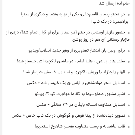
ارزش سهام عدالت برای امروز ۱۷ مرداد ۱۴۰۵ +
خانواده ارسال شد
جدول
دو دختر پیمان قاسم‌خانی، یکی از بهاره رهنما و دیگری از میترا
ابراهیمی؛ در یک قاب!
۲۰ ساعت پیش
لیونل مسی عزادار شد! + جزئیات
حضور مازیار لرستانی در ختم اکبر عبدی برای او گران تمام شد!/ دزدی از
مازیار لرستانی آن هم در روز روشن
برای اولین بار؛ انتشار تصاویری از رهبر جدید انقلاب/ویدیو
۲۳ ساعت پیش
لحظه برخورد رعد و برق به ساختمان مرکز تجارت
سلفی‌های پی‌درپی هلیا امامی در ماشین لاکچری‌اش خبرساز شد!
جهانی در آمریکا + فیلم
الهام پاوه‌نژاد با ورزش لاکچری و استایل خاصش خبرساز شد!
۲۳ ساعت پیش
استایل سحر دولتشاهی با لباس چروک خبرساز شد + عکس
برای اولین بار؛ انتشار تصاویری از رهبر جدید
انقلاب/ویدیو
آشپز مشهور صداوسیما به کانادا مهاجرت کرد؟/ ویدئو
استایل متفاوت افسانه بایگان در ۶۴ سالگی + عکس
۲۳ ساعت پیش
تصاویر عمامه بستن به شیوه خاتمی/ویدیو
تصویر دیده‌نشده از بیتا فرهی و گوگوش در یک قاب خاص + عکس
قاب عاشقانه و پست متفاوت همسر شاهرخ استخری!