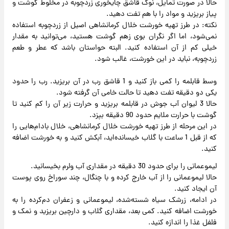
حالا در صورت تمایل، نوک قاشق چایخوری زردچوبه در مخلوط گوشت و
پیاز بریزید و مواد را با هم تفت دهید.
نکته: در طرز تهیه خورشت خلال کرمانشاهی اصیل از زردچوبه استفاده
نمی‌شود، اما اگر نگران بوی زهم گوشت هستید، می‌توانید به مقدار
خیلی کم از آن استفاده کنید. البته حواستان باشد که عطر و طعم
زردچوبه، نباید در این خورشت، غالب شود.
وسط قابلمه را کمی باز کنید و 1 قاشق رب در آن بریزید. رب را حدود
یکی دو دقیقه تفت دهید تا حالت خامی آن گرفته شود.
حالا 3 لیوان آب جوش در قابلمه بریزید و حرارت زیر آن را کم کنید تا
گوشت با حرارت ملایم حدود 90 دقیقه بپزد.
در این مرحله از طرز تهیه خورشت خلال کرمانشاهی، خلال بادام‌هایی را
که از قبل 1 ساعت با گلاب خیسانده‌اید، آبکش کنید و به خورشت اضافه
کنید.
لیموعمانی را برای حدود 30 دقیقه در مقداری آب ولرم بخیسانید.
حالا لیموعمانی را از آب خارج کرده و با چنگال، چند سوراخ روی پوست
آن ایجاد کنید.
در ادامه، زرشک سیاه شسته‌شده، لیموعمانی و زعفران دم‌کرده را به
خورشت اضافه کنید. کمی بعد، مقداری گلاب و دارچین بریزید و نمک و
فلفل غذا را اندازه کنید.