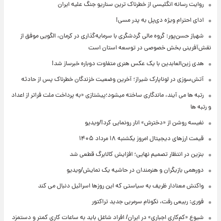
روایت رسانه انگلیسی از خطرناک ترین سناریو جنگ علیه ایران
ادای احترام ویژه دی‌پل به پدر مسی!
شهباز حسن‌پور: گروه مالی گردشگری با سرمایه‌گذاری در کرمان، الگویی موفق از
نقش‌آفرینی بخش خصوصی در توسعه استان است
هدی زین‌العابدین با یک عکس هنری متفاوت دوباره خبرساز شد!
آتش‌سوزی در لوناپارک شیراز؛ آخرین وضعیت خزندگان خطرناک پس از حادثه
رتبه ها می آیند، ماندگاری ساخته میشود؛پیشتازی «به پرداخت ملت فراتر از اعداد
و رتبه ها
نفیسه روشن از «دخترش» انار رونمایی کرد!/ویدیو
قیمت ارزهای دیجیتال امروز یکشنبه ۱۸ مرداد ۱۴۰۵
بنزین در انتظار تصمیم نهایی؛ افزایش کالابرگ قطعی شد
دورهمی بازیگران و هنرمندان در حاشیه یک نمایش/ویدیو
واکنش معنادار ظریف به سیاستی که این روزها اسرائیل دنبال می کند
فوری: ربیعی رفت، نکونام سرمربی جدید تراکتور
شیوع «کم‌کاری اجباری» در ایران/ افراد شاغل باید به ساعات کاری کمتر و دستمزد