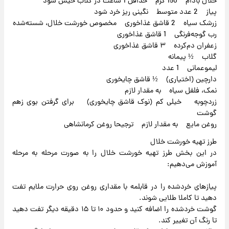
خلال بادام 150 گرم حداقل 1 ساعت در گلاب خیس شود
پیاز 2 عدد متوسط نگینی ریز خرد شود
زرشک سیاه 2 قاشق غذاخوری مخصوص خورشت خلال، شسته‌شده
رب گوجه‌فرنگی 1 قاشق غذاخوری
زعفران دم‌کرده ۳ قاشق غذاخوری
گلاب ½ پیمانه
لیموعمانی 1 عدد
دارچین (اختیاری) ½ قاشق چایخوری
نمک، فلفل سیاه به مقدار لازم
زردچوبه خیلی کم (نوک قاشق چایخوری) برای گرفتن بوی زهم
گوشت
روغن مایع به مقدار لازم ترجیحا روغن کرمانشاهی
طرز تهیه خورشت خلال
در این بخش طرز تهیه خورشت خلال را به صورت مرحله به مرحله
آموزش می‌دهیم:
پیازهای خرد‌شده را در قابلمه با مقداری روغن روی حرارت ملایم تفت
دهید تا کاملا طلایی شوند.
گوشت خردشده را اضافه کنید و حدود ۱۰ تا ۱۵ دقیقه دیگر تفت دهید
تا رنگ آن تغییر کند.