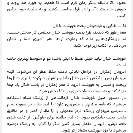
حدود 20 دقیقه دیگر زمان لازم است تا طعم‌ها به خورد هم بروند و
خورش جا بیفتد. آن را در ظرف مناسب بکشید و به سلیقه خود، تزئین
کنید.
نکات طلایی و فوت‌وفن پخت خورشت خلال
همان‌طور که دیدید، طرز پخت خورشت خلال مجلسی کار سختی نیست،
اما ریزه‌کاری‌هایی دارد که رعایت آن‌ها، هنر آشپزی شما را نشان
می‌دهد. به نکات زیر توجه کنید:
خورشت خلال نباید خیلی غلیظ یا آبکی باشد؛ قوام متوسط بهترین حالت
است.
افزودن زعفران در مراحل پایانی باعث حفظ عطر آن می‌شود. البته
می‌توان پس از آبکش کردن خلال بادام، زعفران دم‌کرده را روی خلال‌ها
ریخت و سپس به خورشت افزود تا عطر زعفران در بافت خلال بادام‌ها
نفوذ کند و به‌صورت یکنواخت‌تری در غذا پخش شود.
در دستور اصیل خورشت خلال کرمانشاهی از زرشک سیاه استفاده
می‌شود که طعم ملایم‌تر و ملس‌تری دارد؛ با این حال، در صورت عدم
دسترسی می‌توان زرشک قرمز معمولی را با مقدار کمتر و در دقایق
پایانی پخت جایگزین نمود. در این حالت، برای جلوگیری از غالب شدن
طعم ترش، افزودن مقدار بسیار کمی شکر یا گلاب به زرشک توصیه
می‌شود تا مزه خورشت متعادل‌تر شود.