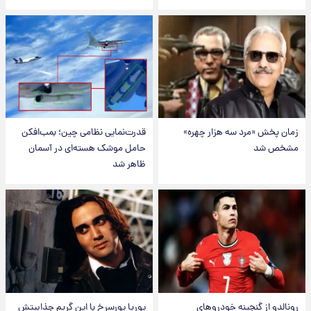
زمان پخش «مرد سه هزار چهره»
قدرت‌نمایی نظامی چین؛ بمب‌افکن
مشخص شد
حامل موشک هسته‌ای در آسمان
ظاهر شد
رونالدو از گنجینه خودروهای
پوریا پورسرخ با این گریم جذابیتش