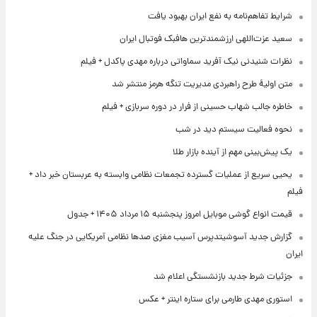
شرایط تفاهم‌نامه به نفع ایران بهبود یافت
سعید عزت‌اللهی ارزشمندترین هافبک فوتبال ایران
نظرات شنیدنی نیک آفرید سماواتی درباره مهدی پاکدل + فیلم
متن اولیۀ طرح راهبردی مدیریت تنگه هرمز منتشر شد
خاطره جالب شهاب حسینی از فرار در دوره سربازی + فیلم
نحوه فعالیت سیستم دید در شب
یک پیش‌بینی مهم از آینده بازار طلا
یحیی سریع از عملیات گسترده تجمعات نظامی وابسته به عربستان خبر داد +
فیلم
قیمت انواع گوشی موبایل امروز پنجشنبه ۱۵ مرداد ۱۴۰۵ + جدول
گزارش جدید آسوشیتدپرس آسیب مغزی صدها نظامی آمریکایی در جنگ علیه
ایران
جزئیات شرط جدید بازنشستگی اعلام شد
استوری مهدی طارمی برای ستاره اینتر + عکس