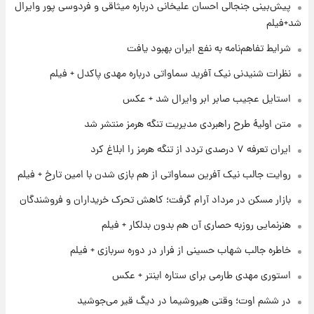
۱ روز پیش
پیش‌بینی جنجالی احسان علیخانی درباره میثاقی و فردوسی پور وایرال
شارژ جدید کالابرگ برای سه دهک؛ جزئیات اعلام
شد+فیلم
شد
شرایط تفاهم‌نامه به نفع ایران بهبود یافت
۱ روز پیش
نظرات شنیدنی نیک آفرید سماواتی درباره مهدی پاکدل + فیلم
شرایط تازه فروش اقساطی سایپا اعلام شد؛
شاهین، کوییک، اطلس، سهند و ساینا با اقساط
استایل عجیب صابر ابر وایرال شد + عکس
بلندمدت + جدول
متن اولیۀ طرح راهبردی مدیریت تنگه هرمز منتشر شد
۱ روز پیش
ایران تعرفه ۷ درصدی تردد از تنگه هرمز را ابلاغ کرد
سیگنال‌های جدید برای بازار طلا؛ پیش‌بینی
قیمت سکه و طلا فردا
روایت جالب نیک آفرین سماواتی از هم بازی شدن با امین تارخ + فیلم
بازار مسکن در مرداد آرام گرفت؛ کاهش تحرک خریداران و فروشندگان
۱ روز پیش
فال حافظ پنجشنبه ۱۵ مرداد ماه ۱۴۰۵
هنرنمایی روزبه حصاری آن هم بدون بدلکار + فیلم
خاطره جالب شهاب حسینی از فرار در دوره سربازی + فیلم
استوری مهدی طارمی برای ستاره اینتر + عکس
در ششم اوت؛ وقتی هیروشیما در دیگ قیر می‌جوشید