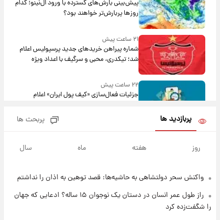
پیش‌بینی بارش‌های گسترده با ورود ال‌نینو؛ کدام
روزها پربارش‌تر خواهند بود؟
۲۱ ساعت پیش
شماره پیراهن خریدهای جدید پرسپولیس اعلام
شد؛ تیکدری، محبی و سرگیف با اعداد ویژه
۲۲ ساعت پیش
جزئیات فعال‌سازی «کیف پول ایران» اعلام
شد+فیلم
پربازدید ها
پربحث ها
۱ روز پیش
تغییر تند قیمت محصولات ایران‌خودرو و سایپا
روز
هفته
ماه
سال
امروز پنجشنبه ۱۵ مرداد ۱۴۰۵ +جدول
واکنش سحر دولتشاهی به حاشیه‌ها: قصد توهین به اذان را نداشتم
۱ روز پیش
قیمت طلا و سکه امروز پنجشنبه ۱۵ مرداد ۱۴۰۵
راز طول عمر انسان در دستان یک نوجوان ۱۵ ساله؟ ادعایی که جهان
را شگفت‌زده کرد