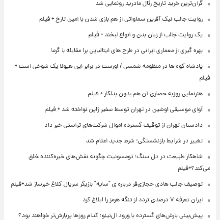
گران‌ترین خرید تاریخ رئال مادرید رونمایی شد
روایت جالب نیک آفرین سماواتی از هم بازی شدن با امین تارخ + فیلم
یک روایت جالب از زبان بدن و انواع لبخند + فیلم
بهره گیری از معماری ایرانی در طرح های ایتالیایی برا مقابله با گرما
پادشاه کوه ها در منظومه شمسی / اورست در برابر این هیولا یک شوخی است +
فیلم
هنرنمایی روزبه حصاری آن هم بدون بدلکار + فیلم
آوای موسیقی اوشین در تهران توسط سفیر ژاپن نواخته شد + فیلم
دادستان تهران از توقیف گسترده اموال شرکت‌های تراستی خبر داد
تغییر در شرایط بازنشستگی؛ شرط جدید اعلام شد
شاهکار طبیعت در دل سنگ؛ تومسونیت چگونه نقش‌های خیره‌کننده خلق
می‌کند؟+فیلم
توصیف جالب هادی حجازی‌فر درباره ی "سایه" بازیگر سریال کلاغ خبرساز شد+فیلم
ایران تعرفه ۷ درصدی تردد از تنگه هرمز را ابلاغ کرد
پیش‌بینی بارش‌های گسترده با ورود ال‌نینو؛ کدام روزها پربارش‌تر خواهند بود؟