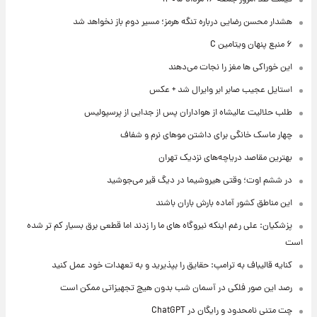
هشدار محسن رضایی درباره تنگه هرمز؛ مسیر دوم باز نخواهد شد
۶ منبع پنهان ویتامین C
این خوراکی ها مغز را نجات می‌دهند
استایل عجیب صابر ابر وایرال شد + عکس
طلب حلالیت عالیشاه از هواداران پس از جدایی از پرسپولیس
چهار ماسک خانگی برای داشتن موهای نرم و شفاف
بهترین مقاصد دریاچه‌های نزدیک تهران
در ششم اوت؛ وقتی هیروشیما در دیگ قیر می‌جوشید
این مناطق کشور آماده بارش باران باشند
پزشکیان: علی رغم اینکه نیروگاه های ما را زدند اما قطعی برق بسیار کم تر شده
است
کنایه قالیباف به ترامپ: حقایق را بپذیرید و به تعهدات خود عمل کنید
رصد این صور فلکی در آسمان شب بدون هیچ تجهیزاتی ممکن است
چت متنی نامحدود و رایگان در ChatGPT