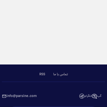
تماس با ما
RSS
info@parsine.com
گپ
تلگرام