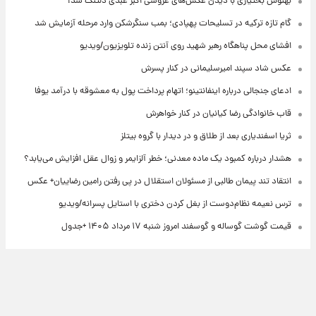
بهنوش بختیاری با دیدن عکس‌های عروسی اکبر عبدی دلتنگ شد!
گام تازه ترکیه در تسلیحات پهپادی؛ بمب سنگرشکن وارد مرحله آزمایش شد
افشای محل پناهگاه‌ رهبر شهید روی آنتن زنده تلویزیون/ویدیو
عکس شاد سپند امیرسلیمانی در کنار پسرش
ادعای جنجالی درباره اینفانتینو؛ اتهام پرداخت پول به معشوقه با درآمد یوفا
قاب خانوادگی رضا کیانیان در کنار خواهرش
ثریا اسفندیاری بعد از طلاق و در دیدار با گروه بیتلز
هشدار درباره کمبود یک ماده معدنی؛ خطر آلزایمر و زوال عقل افزایش می‌یابد؟
انتقاد تند پیمان طالبی از مسئولان استقلال در پی رفتن رامین رضاییان+ عکس
ترس نعیمه نظام‌دوست از بغل کردن دختری با استایل پسرانه/ویدیو
قیمت گوشت گوساله و گوسفند امروز شنبه ۱۷ مرداد ۱۴۰۵ +جدول