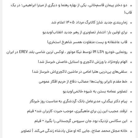
دو دختر پیمان قاسم‌خانی، یکی از بهاره رهنما و دیگری از میترا ابراهیمی؛ در یک
قاب!
زمان‌بندی جدید شارژ کالابرگ مرداد ۱۴۰۵ اعلام شد
برای اولین بار؛ انتشار تصاویری از رهبر جدید انقلاب/ویدیو
قاب عاشقانه و پست متفاوت همسر شاهرخ استخری!
رونمایی خودرو IM LS۹ توسط نیکا موتور ، لوکس ترین شاسی بلند EREV در ایران
الهام پاوه‌نژاد با ورزش لاکچری و استایل خاصش خبرساز شد!
سلفی‌های پی‌درپی هلیا امامی در ماشین لاکچری‌اش خبرساز شد!
خط مقدم نابرابر روایت‌ها؛ مصائب دفاع از حریم افکار عمومی
تصاویر عمامه بستن به شیوه خاتمی/ویدیو
پیام دکتر بیگدلی، مدیرعامل بانک گردشگری به مناسبت روز خبرنگار
ترفند عجیب این زن برای ماهیگیری، موجب حیرت کاربران شد+ فیلم
این سکانس نزدیک بود جان سیروس گرجستانی را بگیرد + فیلم
خانه مجلل محمد صلاح، جایی که او مثل پادشاه زندگی می‌کند | تصاویر