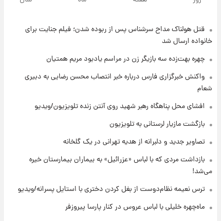
روز
هفته
ماه
سال
مرداد ۱۴۰۵ +جدول
قتل هولناک مداح سرشناس پس از ربوده شدن؛ فیلم جنایت برای
۷ ساعت پیش
با قدرتمندترین و بادوام ترین تانک جهان آشنا
خانواده ارسال شد
شوید+ فیلم
چهره بهت‌زده سه بازیگر زن در مراسم یادبود مریم همتیان
۸ ساعت پیش
واکنش خبرگزاری فارس درباره خبر انتصاب محسن رضایی به دبیری
قیمت طلا ۱۸عیار امروز شنبه ۱۷ مرداد ۱۴۰۵
شعام
+جدول
افشای محل پناهگاه‌ رهبر شهید روی آنتن زنده تلویزیون/ویدیو
۸ ساعت پیش
بازگشت مازیار لرستانی به تلویزیون
قیمت محصولات ایران‌خودرو و سایپا امروز شنبه
۱۷ مرداد ۱۴۰۵
تصاویر جدید و دلبرانه از هدیه تهرانی در یک گلخانه
بازداشت مردی که با لباس «عزرائیل» به بیماران بیمارستان خیره
۲۲ ساعت پیش
می‌شد!
یک پیش ‌بینی مهم برای قیمت دلار، طلا و سکه
شنبه ۱۷ مرداد ۱۴۰۵
ترس نعیمه نظام‌دوست از بغل کردن دختری با استایل پسرانه/ویدیو
ماه‌چهره خلیلی با لباس عروس در کنار پارسا پیروزفر
۲۲ ساعت پیش