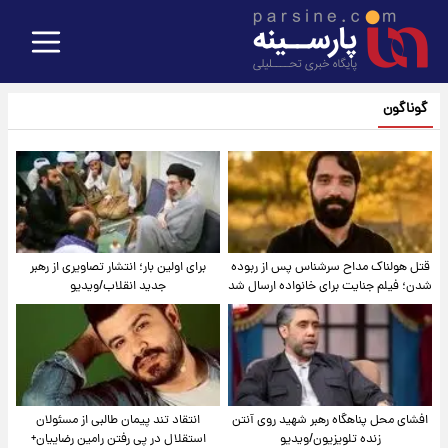
گوناگون
قتل هولناک مداح سرشناس پس از ربوده
برای اولین بار؛ انتشار تصاویری از رهبر
شدن؛ فیلم جنایت برای خانواده ارسال شد
جدید انقلاب/ویدیو
افشای محل پناهگاه‌ رهبر شهید روی آنتن
انتقاد تند پیمان طالبی از مسئولان
زنده تلویزیون/ویدیو
استقلال در پی رفتن رامین رضاییان+