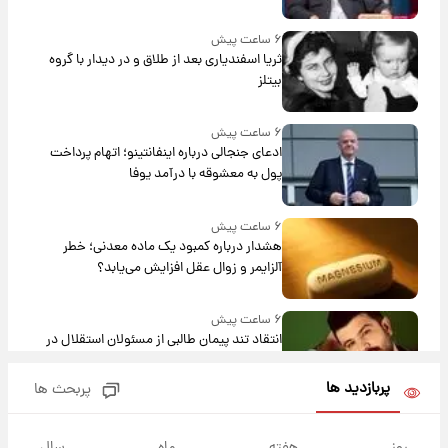
۶ ساعت پیش
ثریا اسفندیاری بعد از طلاق و در دیدار با گروه
بیتلز
۶ ساعت پیش
ادعای جنجالی درباره اینفانتینو؛ اتهام پرداخت
پول به معشوقه با درآمد یوفا
۶ ساعت پیش
هشدار درباره کمبود یک ماده معدنی؛ خطر
آلزایمر و زوال عقل افزایش می‌یابد؟
۶ ساعت پیش
انتقاد تند پیمان طالبی از مسئولان استقلال در
پی رفتن رامین رضاییان+ عکس
پربازدید ها
پربحث ها
۷ ساعت پیش
قیمت گوشت گوساله و گوسفند امروز شنبه ۱۷