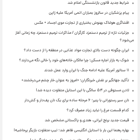
شرایط جدید قانون بازنشستگی اعلام شد
پیام پزشکیان در سالروز بمباران اتمی آمریکا علیه ژاپن
افشاگری هولناک بهنوش بختیاری از تجارت موی اجساد + عکس
جزئیات تازه از ترمیم دستمزد کارگران / مذاکرات ترمیم دستمزد چه زمانی آغاز
می‌شود؟
ایران چگونه دست بالای تجارت مواد غذایی در منطقه را از دست داد؟
شوک به بازار اجاره مسکن؛ چرا مالکان خانه‌های خود را خالی نگه می‌دارند؟
۱۱ سناتور آمریکا علیه ادامه جنگ با ایران وارد عمل شدند
تأکید جهانگیر بر نقش خبرنگاران؛ «امروز به عنوان خار چشم می‌درخشند»
لادن مستوفی در ۵۴ سالگی با این استایل متفاوت دیده شد!
نان سیر رستورانی با پنیر؛ ۶ مرحله ساده برای یک نان پف‌دار و کش‌دار
کدام قسمت مرغ را نباید زیاد مصرف کرد؟
قیمت جدید برنج ایرانی، هندی و پاکستانی مشخص شد
بهاره رهنما این بار با استایل انگلیسی ظاهر شد؛ تیپ متفاوت بازیگر پرحاشیه!