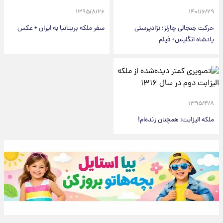
۱۳۹۵/۸/۲۶
۱۴۰۱/۶/۲۹
حرکت جنجالی چارلز؛ نژادپرستی
سفر ملکه بریتانیا به ایران + عکس
پادشاه انگلیس+ فیلم
۱۳۹۵/۴/۸
ملکه الیزابت: همچنان زنده‌ام!