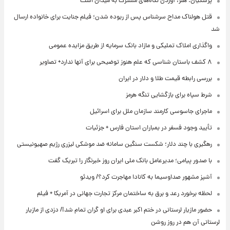
پزشکیان: هنر، آوردن نگاه‌های مشترک به میدان است
قتل هولناک مداح سرشناس پس از ربوده شدن؛ فیلم جنایت برای خانواده ارسال
شد
واگذاری املاک تملیکی و مازاد بانک سرمایه از طریق مزایده عمومی
۸ کشف باستان شناسی که علم هنوز توضیحی برای آنها ندارد+ تصاویر
بررسی رابطه قیمت طلا و دلار در ایران
شرط سپاه برای بازگشایی تنگه هرمز
ماجرای جاسوسی کارمند سازمان ملل برای اسرائیل
تأیید وجود فسفر در بمباران استان فارس + جزئیات
رهگیری با چند دلار؛ شکست سنگین سامانه ضد موشکی لیزری رژیم صهیونیستی
با صدور پیامی؛ مدیرعامل بانک ملی ایران روز خبرنگار را تبریک گفت
آشپز مشهور صداوسیما به کانادا مهاجرت کرد؟/ ویدئو
لحظه برخورد رعد و برق به ساختمان مرکز تجارت جهانی در آمریکا + فیلم
حضور مازیار لرستانی در ختم اکبر عبدی برای او گران تمام شد!/ دزدی از مازیار
لرستانی آن هم در روز روشن