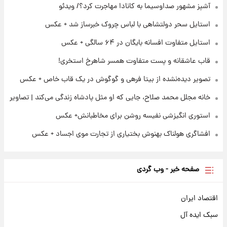
آشپز مشهور صداوسیما به کانادا مهاجرت کرد؟/ ویدئو
استایل سحر دولتشاهی با لباس چروک خبرساز شد + عکس
۲۳ ساعت پیش
افشای محل پناهگاه‌ رهبر شهید روی آنتن زنده
استایل متفاوت افسانه بایگان در ۶۴ سالگی + عکس
تلویزیون/ویدیو
قاب عاشقانه و پست متفاوت همسر شاهرخ استخری!
تصویر دیده‌نشده از بیتا فرهی و گوگوش در یک قاب خاص + عکس
خانه مجلل محمد صلاح، جایی که او مثل پادشاه زندگی می‌کند | تصاویر
استوری انگیزشی نفیسه روشن برای مخاطبانش+ عکس
افشاگری هولناک بهنوش بختیاری از تجارت موی اجساد + عکس
صفحه خبر - وب گردی
اقتصاد ایران
سبک ایده آل