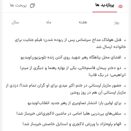
پربازدید ها
پربحث ها
۱۶ ساعت پیش
ارزش سهام عدالت برای امروز ۱۷ مرداد ۱۴۰۵ +
روز
هفته
ماه
سال
جدول
قتل هولناک مداح سرشناس پس از ربوده شدن؛ فیلم جنایت برای
۱۷ ساعت پیش
لیونل مسی عزادار شد! + جزئیات
خانواده ارسال شد
افشای محل پناهگاه‌ رهبر شهید روی آنتن زنده تلویزیون/ویدیو
۲۰ ساعت پیش
دو دختر پیمان قاسم‌خانی، یکی از بهاره رهنما و دیگری از میترا
لحظه برخورد رعد و برق به ساختمان مرکز تجارت
ابراهیمی؛ در یک قاب!
جهانی در آمریکا + فیلم
حضور مازیار لرستانی در ختم اکبر عبدی برای او گران تمام شد!/ دزدی از
مازیار لرستانی آن هم در روز روشن
۲۰ ساعت پیش
برای اولین بار؛ انتشار تصاویری از رهبر جدید
برای اولین بار؛ انتشار تصاویری از رهبر جدید انقلاب/ویدیو
انقلاب/ویدیو
سلفی‌های پی‌درپی هلیا امامی در ماشین لاکچری‌اش خبرساز شد!
۲۱ ساعت پیش
الهام پاوه‌نژاد با ورزش لاکچری و استایل خاصش خبرساز شد!
تصاویر عمامه بستن به شیوه خاتمی/ویدیو