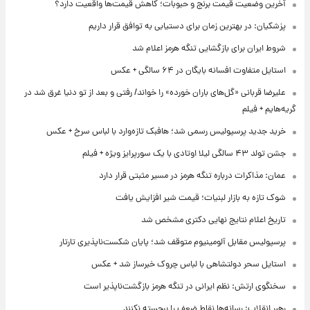
آخرین وضعیت قیمت برنج و حبوبات؛ کاهش قیمت‌ها واقعیت دارد؟
پزشکیان: در بهترین زمان برای دستیابی به توافق قرار داریم
شروط ایران برای بازگشایی تنگه هرمز اعلام شد
استایل متفاوت افسانه بایگان در ۶۴ سالگی + عکس
علیرضا قربانی «گل‌های باران خورده» را خواند/ رفتی و بعد از تو دنیا غرق شد در
گریه‌هایم + فیلم
خرید جدید پرسپولیس رسمی شد؛ هافبک تازه‌وارد با لباس سرخ + عکس
جشن تولد ۴۳ سالگی لیلا اوتادی با یک سورپرایز ویژه + فیلم
عمان: مذاکرات درباره تنگه هرمز در مسیر مثبتی قرار دارد
شوک تازه به بازار لبنیات؛ قیمت شیر افزایش یافت
تاریخ اعلام نتایج نهایی دکتری مشخص شد
پرسپولیس مقابل آلومینیوم متوقف شد؛ پایان شکست‌ناپذیری تارتار
استایل سحر دولتشاهی با لباس چروک خبرساز شد + عکس
سخنگوی ارتش: نظم ایرانی در تنگه هرمز بازگشت‌ناپذیر است
رهبر انقلاب: رسانه‌ها نقاط ضعف را برجسته نکنند