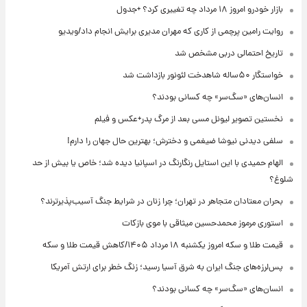
بازار خودرو امروز ۱۸ مرداد چه تغییری کرد؟ +جدول
روایت رامین پرچمی از کاری که مهران مدیری برایش انجام داد/ویدیو
تاریخ احتمالی دربی مشخص شد
خواستگار ۵۰ساله شاهدخت لئونور بازداشت شد
انسان‌های «سگ‌سر» چه کسانی بودند؟
نخستین تصویر لیونل مسی بعد از مرگ پدر+عکس و فیلم
سلفی دیدنی نیوشا ضیغمی و دخترش؛ بهترین حال جهان را دارم!
الهام حمیدی با این استایل رنگارنگ در اسپانیا دیده شد؛ خاص یا بیش از حد
شلوغ؟
بحران معتادان متجاهر در تهران؛ چرا زنان در شرایط جنگ آسیب‌پذیرترند؟
استوری مرموز محمدحسین میثاقی با موی بازکات
قیمت طلا و سکه امروز یکشنبه ۱۸ مرداد ۱۴۰۵/کاهش قیمت طلا و سکه
پس‌لرزه‌های جنگ ایران به شرق آسیا رسید؛ زنگ خطر برای ارتش آمریکا
انسان‌های «سگ‌سر» چه کسانی بودند؟