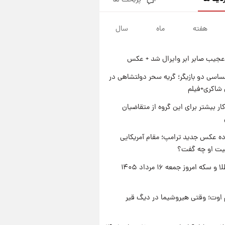
پربحث ها
جزئیات فعال‌سازی «کیف پول
ایران» اعلام شد+فیلم
هفته
ماه
سال
۱ روز پیش
تغییر تند قیمت محصولات
ایران‌خودرو و سایپا امروز پنجشنبه
عجیب صابر ابر وایرال شد + عکس
۱۵ مرداد ۱۴۰۵ +جدول
۱ روز پیش
قیمت طلا و سکه امروز پنجشنبه
اسی دو بازیگر؛ گریه سحر دولتشاهی در
۱۵ مرداد ۱۴۰۵
شاکری+فیلم
۱ روز پیش
کار بیشتر برای این گروه از متقاضیان
شارژ جدید کالابرگ برای سه
دهک؛ جزئیات اعلام شد
ه عکس جدید ترامپ؛ مقام آمریکایی
عیت او چه گفت؟
قیمت طلا و سکه امروز جمعه ۱۶ مرداد ۱۴۰۵
اوت؛ وقتی هیروشیما در دیگ قیر