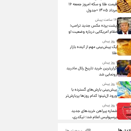
قیمت طلا و سکه امروز جمعه ۱۶
مرداد ۱۴۰۵ +جدول
۱۶ ساعت پیش
پشت پرده عکس جدید ترامپ؛
مقام آمریکایی درباره وضعیت او
چه گفت؟
۱ روز پیش
یک پیش‌بینی مهم از آینده بازار
طلا
۱ روز پیش
گران‌ترین خرید تاریخ رئال مادرید
رونمایی شد
۱ روز پیش
پیش‌بینی بارش‌های گسترده با
ورود ال‌نینو؛ کدام روزها پربارش‌تر
خواهند بود؟
۱ روز پیش
شماره پیراهن خریدهای جدید
پرسپولیس اعلام شد؛ تیکدری،
محبی و سرگیف با اعداد ویژه
۱ روز پیش
زدید ها