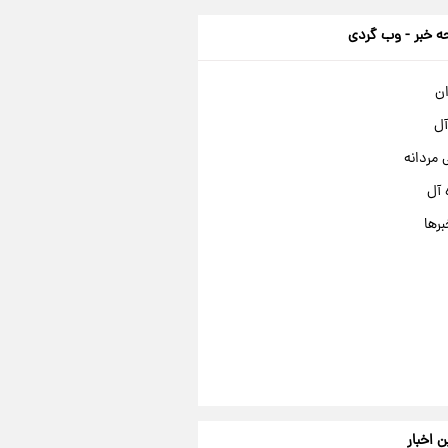
 خبر - وب گردی
ان
آل
مردانه
 آل
برها
ن اخبار