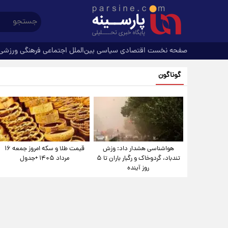
صفحه نخست
اقتصادی
سیاسی
بین‌الملل
اجتماعی
فرهنگی
ورزشی
گوناگون
هواشناسی هشدار داد: وزش
قیمت طلا و سکه امروز جمعه ۱۶
تندباد، گردوخاک و رگبار باران تا ۵
مرداد ۱۴۰۵ +جدول
روز آینده