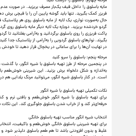
مرحله چهارم: باسلوق را درست کنید
مایه باسلوق را داخل قیف یک‌بار مصرف بریزید. در صورت عدم 
فریزر کمک بگیرید. تنها باید گوشه پایین آن را با قیچی برش ده
حال به‌صورت نواری، یک لایه از مایه باسلوق روی هر پلاستیک فری
گردو خرد‌شده بریزید. دوباره یک لایه دیگر مایه باسلوق روی گردو
پاکت فریزری را روی باسلوق برگردانید و به‌آرامی بغلتانید تا گر
بگیرند. نوارهای باسلوق گردویی را به‌آرامی از پلاستیک جدا کن
در نهایت آن‌ها را برای ساعاتی در یخچال قرار دهید تا خودش ر
مرحله پنجم: باسلوق را سرو کنید
در پنجمین مرحله از طرز تهیه باسلوق با شیره انگور، با گذشت
به‌اندازه و شکل دلخواه برش بزنید. این شیرینی خوش‌طعم با ش
است. در کنار باسلوق شیره انگور، می‌توانید مرنگ یلدایی هم د
نکات تکمیلی تهیه باسلوق با شیره انگور
برای تهیه باسلوق با شیره انگور خوش‌طعم و بافتی نرم و کش‌
حرفه‌ای‌تر کند و از خراب شدن باسلوق جلوگیری کند. این نکات 
انتخاب شیره انگور مناسب تهیه باسلوق خانگی
برای تهیه شیرینی باسلوق خانگی خوش‌طعم و باکیفیت، انتخاب 
غلیظ و بدون افزودنی باشد تا هم طعم باسلوق دلپذیر شود و ه