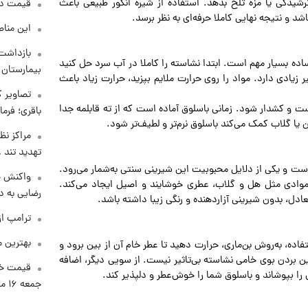
رشیدگی یا مزه تلخ بدهد. استفاده از شیره انگور طبیعی باعث
قیمت دلار د
د و نتیجه نهایی کاملا حرفه‌ای به نظر برسد.
این مناط
بازداشت 
ساده بسیار مهم است. ابتدا نشاسته را کاملا در آب سرد حل کنید
بیمارستان 
ر زیادی دارد. مواد را روی حرارت ملایم بپزید، حرارت زیاد باعث
تصاویر ک
ت و کشدار شود. زمانی باسلوق آماده است که از ته قابلمه جدا
باقری؛ فرم
یا گلاب کمک می‌کند باسلوق نرم‌تر و لطیف‌تر شود.
مراکز نظ
تهدید تند
 است و یکی از دلایل محبوبیت این شیرینی سنتی به‌شمار می‌رود.
واکنش خ
 موادی مثل هل و گلاب، عطری خوشایند و اصیل ایجاد می‌کند.
رضایی به د
دل، بدون شیرینی آزاردهنده و رنگی زیبا داشته باشد.
ترامپ از
بهترین م
اده، به‌روش بن‌ماری، حرارت دهید تا عطر خام آن از بین برود و
 بردن بوی خامی نشاسته بی‌تاثیر نیست. از سویی دیگر، اضافه
قیمت خو
را بپوشاند و باسلوق شما را خوش‌عطر و دلپذیر کند.
جمعه ۱۶ مرداد منتشر شد