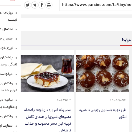
روزنامه ع
نیست
احتمال د
جنجال جد
 مرتبط
ایرج خوا
پزشکیان:
زندگی، وحد
درخواست 
واکنش بق
ایران شده 
بیانیه د
۱۴۰۴/۹/۱۳
۱۴۰۴/۱۰/۱۴
و مقاومت به 
طرز تهیه باسلوق رژیمی با شیره
عصرونه امروز: تری‌لچه؛ پادشاه
واکنش همت
انگور
دسرهای شیری! راهنمای کامل
تهیه این دسر محبوب و جذاب
سفارت ایر
ترکیه‌ای