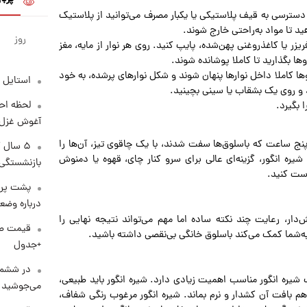
دسترسی به قیف پلاستیکی یا یکبار مصرف می‌توانید از پلاستیک
ید تا مواد به‌راحتی خارج شوند.
روز
زر یا کاغذروغنی پهن‌شده، پایپ کنید. روی هر نوار از مایه، مغز
ها بگذارید تا کاملا پوشانده شوند.
دوها کاملا داخل نوارها پنهان شوند و شکل نوارهای پر‌شده، به خود
استایل 
ید و روی یک بشقاب یا سینی بچینید.
لحظه احس
ا بگیرد.
آغوش غزل 
 پنج ساعت که باسلوق‌ها سفت شدند، با یک چاقوی تیز، آن‌ها را
۵ سال 
یره انگور، گزینه‌ای عالی برای سرو کنار چای، قهوه یا دمنوش
بازنشستگی
رست کنید.
پشت پرد
درباره وض
دار، رعایت چند نکته ساده اما مهم می‌تواند نتیجه نهایی را
به‌شما کمک می‌کند باسلوق خانگی بی‌نقصی داشته باشید.
+جدول
در ششم 
شیره انگور مناسب اهمیت زیادی دارد. شیره انگور باید طبیعی،
می‌جوشید
م بافت آن کشدار و نرم بماند. شیره انگور مرغوب رنگی شفاف،