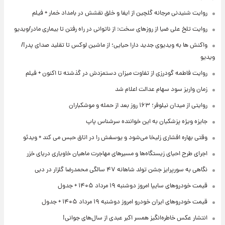
روایت شنیدنی مرجانه گلچین از ایفا و خلق نقشش در بامداد خمار + فیلم
روایت تلخ علی ضیا از روزهای سخت: از ناتوانی در راه رفتن تا بیماری مادر/ویدیو
واکنش ها به ویدیوی جدید دارا حیایی؛ از ماشین لوکس تا تقلید صدای پدر!/
ویدیو
روایت فاطمه گودرزی از تفاوت میزان دستمزدش در گذشته تا اکنون + فیلم
زمان واریز سود سهام عدالت اعلام شد
روایتی از میدان نیلوفر؛ ۱۶۳ روز بعد از حمله و موشکباران
جایزه ویژه پزشکیان به این خواننده سرشناس پاپ
وقتی بهاره افشاری زلیخا می‌شود و یوسفش را در اتاق حبس می کند + ویدئو
اجرای طرح احیای زیستگاه‌ها و مسیرهای مهاجرت ماهیان خاویاری دریای خزر
نگاهی به سورپرایز جشن تولد شاهانه ۴۷ سالگی محمدرضا گلزار در دبی
قیمت خودروهای سایپا امروز دوشنبه ۱۹ مرداد ۱۴۰۵ + جدول
قیمت خودروهای ایران خودرو امروز دوشنبه ۱۹ مرداد ۱۴۰۵ + جدول
انتشار عکس خاطره‌انگیز همسر اکبر عبدی از سال‌های جوانی!