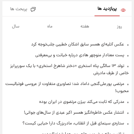
باعث شد یک اتفاق جالب رخ دهد.
پربازدید ها
پربحث ها
۱۶ ساعت پیش
قیمت طلا و سکه امروز دوشنبه ۱۹ مرداد ۱۴۰۵
روز
هفته
ماه
سال
عکس‌ آتلیه‌ای همسر سابق اشکان خطیبی جلب‌توجه کرد
۱ روز پیش
پیش‌ بینی قیمت دلار دوشنبه ۱۹ مرداد ۱۴۰۵
پست معنادار منوچهر هادی درباره خیانت و بی‌معرفتی
تولد ۱۳ سالگی پناه استخری «دختر شاهرخ استخری» با یک سورپرایز
۲۱ ساعت پیش
خاص از طرف مادرش
فال حافظ دوشنبه ۱۹ مرداد ماه ۱۴۰۵
مرتضی پورعلی‌گنجی داماد شد؛ تصاویری متفاوت از عروسی فوتبالیست
محبوب!
۲۲ ساعت پیش
مدرکی که ثابت می‌کند بیژن مرتضوی در ایران بوده
فال قهوه روزانه دوشنبه ۱۹ مرداد ماه ۱۴۰۵
انتشار عکس خاطره‌انگیز همسر اکبر عبدی از سال‌های جوانی!
ستاره‌ی سینمای قبل از انقلاب، مادربزرگ دارا حیایی کیست؟
۲۳ ساعت پیش