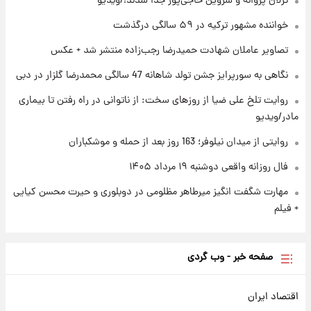
ترلان پروانه و شروین حاجی‌پور جدا شدند!/ویدیو
فال روزانه واقعی دوشنبه ۱۹ مرداد ۱۴۰۵
خواننده مشهور ترکیه در ۵۹ سالگی درگذشت
تصاویر عاملان شهادت حمیدرضا رجب‌زاده منتشر شد + عکس
۱ روز پیش
محل کشف جسد حمیدرضا رجب‌زاده مشخص
نگاهی به سورپرایز جشن تولد شاهانه 47 سالگی محمدرضا گلزار در دبی
شد
روایت تلخ علی ضیا از روزهای سخت: از ناتوانی در راه رفتن تا بیماری
مادر/ویدیو
روایتی از میدان نیلوفر؛ 163 روز بعد از حمله و موشکباران
فال روزانه واقعی دوشنبه ۱۹ مرداد ۱۴۰۵
مهارت شگفت انگیز میرطاهر مظلومی در دوبلوری و حیرت محسن کیایی
+ فیلم
صفحه خبر - وب گردی
اقتصاد ایران