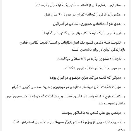
ستاره‌ی سینمای قبل از انقلاب، مادربزرگ دارا حیایی کیست؟
عکس زیر خاکی از فرمانیه تهران در حدود ۹۰ سال قبل
عمق نفوذ اطلاعاتی جمهوری اسلامی در اسرائیل
این تصویر از یک کودک کار حرفی برای گفتن نمی‌گذارد!
تقویت بنیه دفاعی کشور یک اصل انکارناپذیر است/ قدرت نظامی، ضامن
بازدارندگی ایران در برابر دشمنان است
خواننده مشهور ترکیه در ۵۹ سالگی درگذشت
هومن و جناب‌خان به تلویزیون بازگشت
مدرکی که ثابت می‌کند بیژن مرتضوی در ایران بوده
مهارت شگفت انگیز میرطاهر مظلومی در دوبلوری و حیرت محسن کیایی + فیلم
کلیات طرح «اقدام راهبردی تأمین امنیت و پیشرفت تنگه هرمز» در کمیسیون امور
داخلی تصویب شد
مرتضی پور علی گنجی به پاختاکور پیوست
تعریفِ دارا حیایی از روزی که خانم بازیگر معروف، باعث تحول استایلش شد/
ویدیو