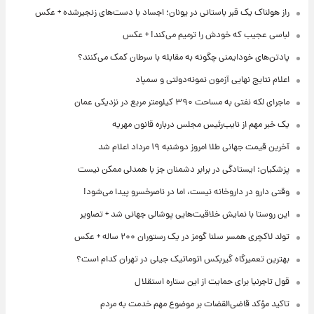
راز هولناک یک قبر باستانی در یونان؛ اجساد با دست‌های زنجیرشده + عکس
لباسی عجیب که خودش را ترمیم می‌کند! + عکس
پادتن‌های خودایمنی چگونه به مقابله با سرطان کمک می‌کنند؟
اعلام نتایج نهایی آزمون نمونه‌دولتی و سمپاد
ماجرای لکه نفتی به مساحت ۳۹۰ کیلومتر مربع در نزدیکی عمان
یک خبر مهم از نایب‌رئیس مجلس درباره قانون مهریه
آخرین قیمت جهانی طلا امروز دوشنبه ۱۹ مرداد اعلام شد
پزشکیان: ایستادگی در برابر دشمنان جز با همدلی ممکن نیست
وقتی دارو در داروخانه نیست، اما در ناصرخسرو پیدا می‌شود!
این روستا با نمایش خلاقیت‌هایی پوشالی جهانی شد + تصاویر
تولد لاکچری همسر سلنا گومز در یک رستوران ۲۰۰ ساله + عکس
بهترین تعمیرگاه گیربکس اتوماتیک جیلی در تهران کدام است؟
قول تاجرنیا برای حمایت از این ستاره استقلال
تاکید مؤکد قاضی‌القضات بر موضوع مهم خدمت به مردم