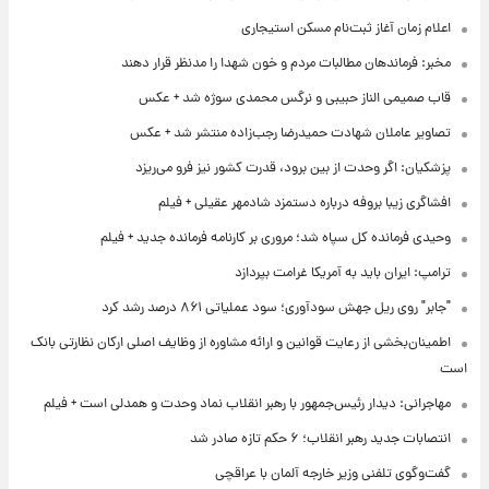
اعلام زمان آغاز ثبت‌نام مسکن استیجاری
مخبر: فرماندهان مطالبات مردم و خون شهدا را مدنظر قرار دهند
قاب صمیمی الناز حبیبی و نرگس محمدی سوژه شد + عکس
تصاویر عاملان شهادت حمیدرضا رجب‌زاده منتشر شد + عکس
پزشکیان: اگر وحدت از بین برود، قدرت کشور نیز فرو می‌ریزد
افشاگری زیبا بروفه درباره دستمزد شادمهر عقیلی + فیلم
وحیدی فرمانده کل سپاه شد؛ مروری بر کارنامه فرمانده جدید + فیلم
ترامپ: ایران باید به آمریکا غرامت بپردازد
"جابر" روی ریل جهش سودآوری؛ سود عملیاتی ۸۶۱ درصد رشد کرد
اطمینان‌بخشی از رعایت قوانین و ارائه مشاوره از وظایف اصلی ارکان نظارتی بانک
است
مهاجرانی: دیدار رئیس‌جمهور با رهبر انقلاب نماد وحدت و همدلی است + فیلم
انتصابات جدید رهبر انقلاب؛ ۶ حکم تازه صادر شد
گفت‌وگوی تلفنی وزیر خارجه آلمان با عراقچی