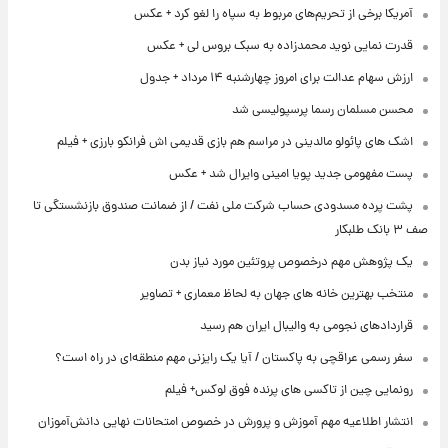
آمریکا برخی از تحریم‌های مربوط به سپاه را لغو کرد + عکس
قدرت نمایی نوید محمدزاده به سبک بروس لی + عکس
ارزش سهام عدالت برای امروز چهارشنبه ۱۴ مرداد + جدول
محسن مسلمان رسما پرسپولیسی شد
اشک های پائولو مالدینی در مراسم هم بازی قدیمی اش فرانکو بارزی + فیلم
پست مفهومی جدید پویا امینی وایرال شد + عکس
پشت پرده‌ مسدودی حساب شرکت ملی نفت / از ضمانت صندوق بازنشستگی تا
صف ۳ بانک طلبکار
یک پژوهش مهم درخصوص پروتئین مورد نیاز بدن
منتخب بهترین خانه های جهان به لحاظ معماری + تصاویر
قراردادهای نجومی به والیبال ایران هم رسید
سفر رسمی عراقچی به پاکستان / آیا یک رایزنی مهم منطقه‌ای در راه است؟
رونمایی چین از تاکسی های پرنده فوق لوکس+ فیلم
انتشار اطلاعیه مهم آموزش و پرورش در خصوص امتحانات نهایی دانش‌آموزان