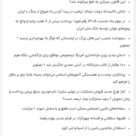
این قانون سربازی به نفع بیرانوند شد!
تلاش ناامیدانه‌ دولت دونالد ترامپ در پیدا کردن راه خروج از جنگ با ایران
در چهار ماه نخست ۱۴۰۵ رقم خورد؛ پرداخت بیش از ۸ همت وام ازدواج به
زوج‌های جوان توسط بانک ملی ایران
سرنوشت عجیب این هتل بزرگ در ارمنستان که هرگز به بهره‌برداری نرسید +
تصاویر
ادعای جدید وزیر خزانه‌داری آمریکا درخصوص توافق برای بازگشایی تنگه هرمز
۱۰۰ هکتار از تالاب میانکاله در آتش عمدی خاکستر شد + تصاویر
پزشکیان: وحدت و همبستگی کشورهای اسلامی می‌تواند زمینه غلبه حق بر باطل
را فراهم کند
آغاز طرح جدید فروش مشارکت در تولید سایپا؛ نام خودرو، مبلغ پیش پرداخت و
زمان تحویل | سود مشارکت چند درصد است؟
سامانه‌های تامین اجتماعی ممکن است قطع و یا مختل شوند + جزئیات
فقیهه سلطانی و افسانه چهره‌آزاد در فیلم جدید بهاره رهنما
استقلال جانشین رامین را از اسپانیا می آورد