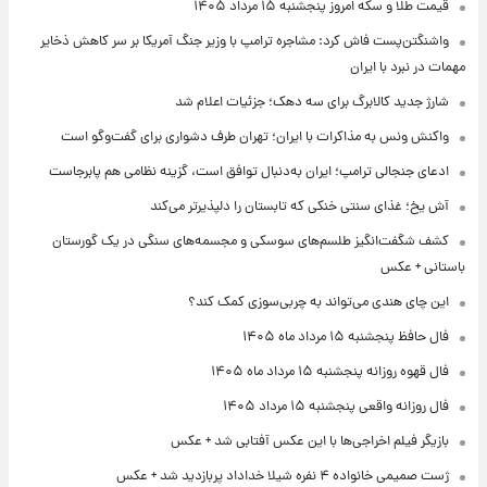
قیمت طلا و سکه امروز پنجشنبه ۱۵ مرداد ۱۴۰۵
واشنگتن‌پست فاش کرد: مشاجره ترامپ با وزیر جنگ آمریکا بر سر کاهش ذخایر
مهمات در نبرد با ایران
شارژ جدید کالابرگ برای سه دهک؛ جزئیات اعلام شد
واکنش ونس به مذاکرات با ایران؛ تهران طرف دشواری برای گفت‌وگو است
ادعای جنجالی ترامپ؛ ایران به‌دنبال توافق است، گزینه نظامی هم پابرجاست
آش یخ؛ غذای سنتی خنکی که تابستان را دلپذیرتر می‌کند
کشف شگفت‌انگیز طلسم‌های سوسکی و مجسمه‌های سنگی در یک گورستان
باستانی + عکس
این چای هندی می‌تواند به چربی‌سوزی کمک کند؟
فال حافظ پنجشنبه ۱۵ مرداد ماه ۱۴۰۵
فال قهوه روزانه پنجشنبه ۱۵ مرداد ماه ۱۴۰۵
فال روزانه واقعی پنجشنبه ۱۵ مرداد ۱۴۰۵
بازیگر فیلم اخراجی‌ها با این عکس آفتابی شد + عکس
ژست صمیمی خانواده ۴ نفره شیلا خداداد پربازدید شد + عکس