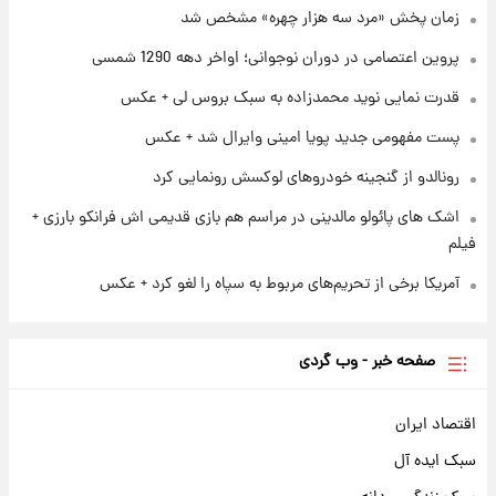
هسته‌ای در آسمان ظاهر شد
زمان پخش «مرد سه هزار چهره» مشخص شد
پروین اعتصامی در دوران نوجوانی؛ اواخر دهه 1290 شمسی
۲۳ ساعت پیش
رونالدو از گنجینه خودروهای لوکسش رونمایی
قدرت نمایی نوید محمدزاده به سبک بروس لی + عکس
کرد
پست مفهومی جدید پویا امینی وایرال شد + عکس
رونالدو از گنجینه خودروهای لوکسش رونمایی کرد
اشک های پائولو مالدینی در مراسم هم بازی قدیمی اش فرانکو بارزی +
فیلم
آمریکا برخی از تحریم‌های مربوط به سپاه را لغو کرد + عکس
صفحه خبر - وب گردی
اقتصاد ایران
سبک ایده آل