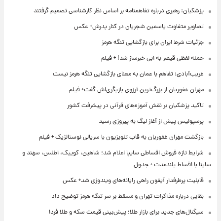
پزشکیان: رهبری درباره تفاهمنامه بر اساس نظر کارشناسی تصمیم گرفتند
تصاویر متفاوت یاسمین شجریان در کنار پدرش+ عکس
جزئیات شرط ایران برای بازگشایی تنگه هرمز
حمله لفظی قیصر به ابی خبرساز شد! + فیلم
غریب‌آبادی: تفاهم با عمان به معنای بازگشایی تنگه هرمز نیست
مهران غفوریان از بزرگ‌ترین آرزوی بازیگری‌اش گفت+ فیلم
تاکید پزشکیان بر نقش آموزه‌های قرآنی در پیشرفت کشور
پرسپولیس پیش از آغاز لیگ به پیروزی رسید
بازگشت مهران غفوریان به قاب تلویزیون با سریالی نوستالژیک + فیلم
شرایط تازه فروش اقساطی سایپا اعلام شد؛ شاهین، کوییک، اطلس، سهند و
ساینا با اقساط بلندمدت + جدول
قابلیت پرطرفدار آیفون راهی رایانه‌های ویندوزی شد+ عکس
بقایی درباره مذاکرات تهران و مسقط بر سر تنگه هرمز توضیح داد
سیگنال‌های جدید برای بازار طلا؛ پیش‌بینی قیمت سکه و طلا فردا