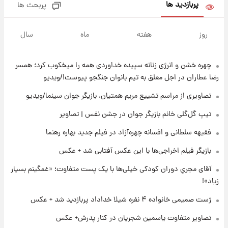
سود مشارکت چند درصد است؟
پربازدید ها
پربحث ها
۲۱ ساعت پیش
زمان پخش «مرد سه هزار چهره» مشخص شد
روز
هفته
ماه
سال
چهره خشن و انرژی زنانه سپیده خداوردی همه را میخکوب کرد؛ همسر
۲۲ ساعت پیش
کار استقلال و رامین رضاییان رسما تمام شد +
رضا عطاران در اجل معلق به تیم بانوان جنگجو پیوست!/ویدیو
عکس / خداحافظی صمیمانه آبی ها با رامین!
تصاویری از مراسم تشییع مریم همتیان، بازیگر جوان سینما/ویدیو
۲۲ ساعت پیش
تیپ گل‌گلی خانم بازیگر جوان در جشن نفس | تصاویر
آتش اختلاف در اینستاگرام؛ تمجید از حردانی به
فقیهه سلطانی و افسانه چهره‌آزاد در فیلم جدید بهاره رهنما
مذاق رضاییان خوش نیامد+عکس
بازیگر فیلم اخراجی‌ها با این عکس آفتابی شد + عکس
۲۲ ساعت پیش
آقای مجریِ دوران کودکی خیلی‌ها با یک پست متفاوت؛ «غمگینم بسیار
پروین اعتصامی در دوران نوجوانی؛ اواخر دهه
۱۲۹۰ شمسی
زیاد»!
ژست صمیمی خانواده ۴ نفره شیلا خداداد پربازدید شد + عکس
۲۲ ساعت پیش
تصاویر متفاوت یاسمین شجریان در کنار پدرش+ عکس
قدرت‌نمایی نظامی چین؛ بمب‌افکن حامل موشک