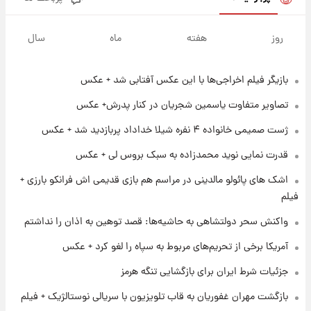
۱۶ ساعت پیش
فال قهوه روزانه پنجشنبه ۱۵ مرداد ماه ۱۴۰۵
روز
هفته
ماه
سال
بازیگر فیلم اخراجی‌ها با این عکس آفتابی شد + عکس
۱۷ ساعت پیش
فال روزانه واقعی پنجشنبه ۱۵ مرداد ۱۴۰۵
تصاویر متفاوت یاسمین شجریان در کنار پدرش+ عکس
ژست صمیمی خانواده ۴ نفره شیلا خداداد پربازدید شد + عکس
۱ روز پیش
قدرت نمایی نوید محمدزاده به سبک بروس لی + عکس
ارزش سهام عدالت برای امروز چهارشنبه ۱۴ مرداد
+ جدول
اشک های پائولو مالدینی در مراسم هم بازی قدیمی اش فرانکو بارزی +
فیلم
۱ روز پیش
واکنش سحر دولتشاهی به حاشیه‌ها: قصد توهین به اذان را نداشتم
آغاز طرح جدید فروش مشارکت در تولید سایپا؛
نام خودرو، مبلغ پیش پرداخت و زمان تحویل |
آمریکا برخی از تحریم‌های مربوط به سپاه را لغو کرد + عکس
سود مشارکت چند درصد است؟
جزئیات شرط ایران برای بازگشایی تنگه هرمز
۱ روز پیش
زمان پخش «مرد سه هزار چهره» مشخص شد
بازگشت مهران غفوریان به قاب تلویزیون با سریالی نوستالژیک + فیلم