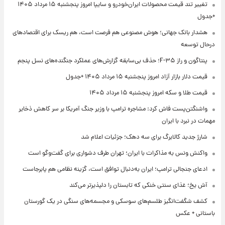
تغییر تند قیمت محصولات ایران‌خودرو و سایپا امروز پنجشنبه ۱۵ مرداد ۱۴۰۵
+جدول
هشدار بانک جهانی؛ هوش مصنوعی هم فرصت است، هم ریسک برای اقتصادهای
درحال توسعه
پنتاگون و راز F-۳۵؛ حذف بی‌سابقه گزارش‌های عملکرد جنگنده‌های نسل پنجم
قیمت دلار بازار آزاد امروز پنجشنبه ۱۵ مرداد ۱۴۰۵ +جدول
قیمت طلا و سکه امروز پنجشنبه ۱۵ مرداد ۱۴۰۵
واشنگتن‌پست فاش کرد: مشاجره ترامپ با وزیر جنگ آمریکا بر سر کاهش ذخایر
مهمات در نبرد با ایران
شارژ جدید کالابرگ برای سه دهک؛ جزئیات اعلام شد
واکنش ونس به مذاکرات با ایران؛ تهران طرف دشواری برای گفت‌وگو است
ادعای جنجالی ترامپ؛ ایران به‌دنبال توافق است، گزینه نظامی هم پابرجاست
آش یخ؛ غذای سنتی خنکی که تابستان را دلپذیرتر می‌کند
کشف شگفت‌انگیز طلسم‌های سوسکی و مجسمه‌های سنگی در یک گورستان
باستانی + عکس