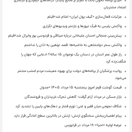
اجرای برنامه تحول بانک با تمرکز بر منابع پایدار، درآمدهای کارمزدی و بازسازی
اعتماد مشتریان
جزئیات فعال‌سازی «کیف پول ایران» اعلام شد+فیلم
واکنش پلیس به فیک نیوزها و بازنشر ویدیوهای تکراری
پیش‌بینی جنجالی احسان علیخانی درباره میثاقی و فردوسی پور وایرال شد+فیلم
واکنش سحر دولتشاهی به حاشیه‌ها: قصد توهین به اذان را نداشتم
راز طول عمر انسان در دستان یک نوجوان ۱۵ ساله؟ ادعایی که جهان را
شگفت‌زده کرد
روایت پزشکیان از برنامه‌های دولت برای بهبود معیشت مردم امشب منتشر
می‌شود
قیمت گوشت قرمز امروز پنجشنبه ۱۵ مرداد ۱۴۰۵ +جدول
بازار مسکن در مرداد آرام گرفت؛ کاهش تحرک خریداران و فروشندگان
شکاف نجومی میان فقیر و غنی؛ تورم فشار بر دهک‌های پایین را تشدید کرد
پیام اطمینان‌بخش سخنگوی ارتش: ارتش در بالاترین سطح آمادگی قرار دارد
عرضه اولیه «احیا۱» ۱۹ مرداد در فرابورس