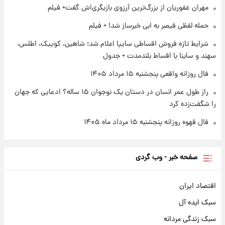
مهران غفوریان از بزرگ‌ترین آرزوی بازیگری‌اش گفت+ فیلم
۱ روز پیش
حمله لفظی قیصر به ابی خبرساز شد! + فیلم
کار استقلال و رامین رضاییان رسما تمام شد +
عکس / خداحافظی صمیمانه آبی ها با رامین!
شرایط تازه فروش اقساطی سایپا اعلام شد؛ شاهین، کوییک، اطلس،
سهند و ساینا با اقساط بلندمدت + جدول
فال روزانه واقعی پنجشنبه ۱۵ مرداد ۱۴۰۵
راز طول عمر انسان در دستان یک نوجوان ۱۵ ساله؟ ادعایی که جهان
را شگفت‌زده کرد
فال قهوه روزانه پنجشنبه ۱۵ مرداد ماه ۱۴۰۵
صفحه خبر - وب گردی
اقتصاد ایران
سبک ایده آل
سبک زندگی مردانه