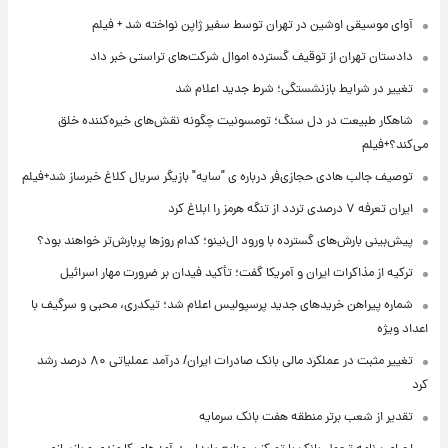
آوای موسیقی اوشین در تهران توسط سفیر ژاپن نواخته شد + فیلم
دادستان تهران از توقیف گسترده اموال شرکت‌های تراستی خبر داد
تغییر در شرایط بازنشستگی؛ شرط جدید اعلام شد
شاهکار طبیعت در دل سنگ؛ تومسونیت چگونه نقش‌های خیره‌کننده خلق
می‌کند؟+فیلم
توصیف جالب هادی حجازی‌فر درباره ی "سایه" بازیگر سریال کلاغ خبرساز شد+فیلم
ایران تعرفه ۷ درصدی تردد از تنگه هرمز را ابلاغ کرد
پیش‌بینی بارش‌های گسترده با ورود ال‌نینو؛ کدام روزها پربارش‌تر خواهند بود؟
ترکیه از مذاکرات ایران و آمریکا گفت؛ تأکید فیدان بر ضرورت مهار اسرائیل
شماره پیراهن خریدهای جدید پرسپولیس اعلام شد؛ تیکدری، محبی و سرگیف با
اعداد ویژه
تغییر مثبت در عملکرد مالی بانک صادرات ایران/ درآمد عملیاتی ۸۰ درصد رشد
کرد
تقدیر از شعب برتر منطقه هفت بانک سرمایه