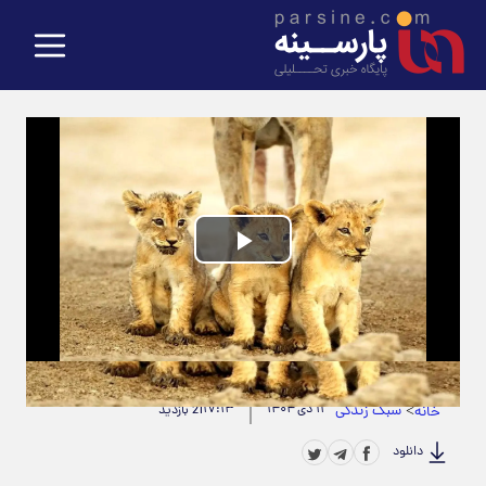
Play
Video
حجم ویدیو: 5.19M
|
مدت زمان ویدیو: 00:01:06
>
سبک زندگی
۱۱ دی ۱۴۰۴
۱۷:۱۳
خانه
21 بازدید
دانلود