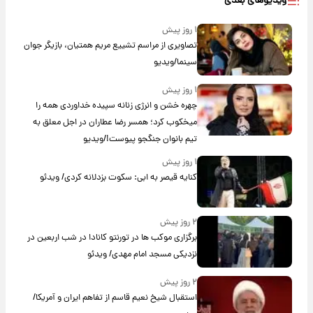
ویدیوهای بعدی
۱ روز پیش
تصاویری از مراسم تشییع مریم همتیان، بازیگر جوان
سینما/ویدیو
۱ روز پیش
چهره خشن و انرژی زنانه سپیده خداوردی همه را
میخکوب کرد؛ همسر رضا عطاران در اجل معلق به
تیم بانوان جنگجو پیوست!/ویدیو
۱ روز پیش
کنایه قیصر به ابی: سکوت بزدلانه کردی/ ویدئو
۲ روز پیش
برگزاری موکب ها در تورنتو کانادا در شب اربعین در
نزدیکی مسجد امام مهدی/ ویدئو
۲ روز پیش
استقبال شیخ نعیم قاسم از تفاهم ایران و آمریکا/