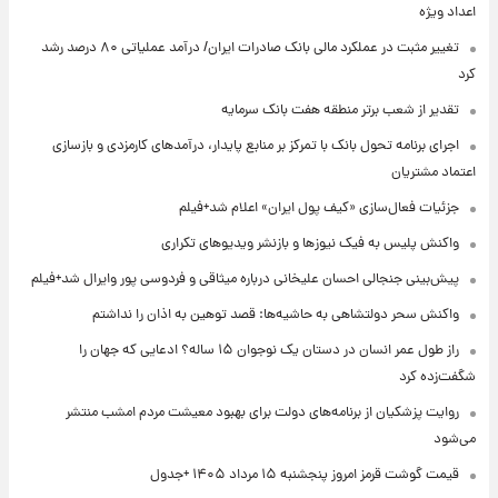
اعداد ویژه
تغییر مثبت در عملکرد مالی بانک صادرات ایران/ درآمد عملیاتی ۸۰ درصد رشد
کرد
تقدیر از شعب برتر منطقه هفت بانک سرمایه
اجرای برنامه تحول بانک با تمرکز بر منابع پایدار، درآمدهای کارمزدی و بازسازی
اعتماد مشتریان
جزئیات فعال‌سازی «کیف پول ایران» اعلام شد+فیلم
واکنش پلیس به فیک نیوزها و بازنشر ویدیوهای تکراری
پیش‌بینی جنجالی احسان علیخانی درباره میثاقی و فردوسی پور وایرال شد+فیلم
واکنش سحر دولتشاهی به حاشیه‌ها: قصد توهین به اذان را نداشتم
راز طول عمر انسان در دستان یک نوجوان ۱۵ ساله؟ ادعایی که جهان را
شگفت‌زده کرد
روایت پزشکیان از برنامه‌های دولت برای بهبود معیشت مردم امشب منتشر
می‌شود
قیمت گوشت قرمز امروز پنجشنبه ۱۵ مرداد ۱۴۰۵ +جدول