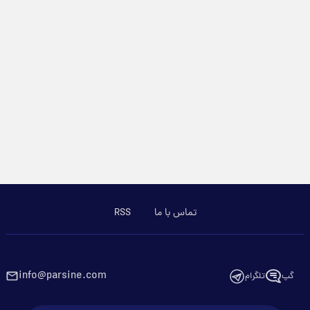
تماس با ما
RSS
info@parsine.com
گپ
تلگرام