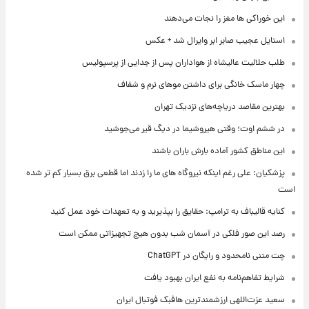
این خوراکی ها مغز را نجات می‌دهند
استایل عجیب صابر ابر وایرال شد + عکس
طلب حلالیت عالیشاه از هواداران پس از جدایی از پرسپولیس
چهار ماسک خانگی برای داشتن موهای نرم و شفاف
بهترین مقاصد دریاچه‌های نزدیک تهران
در ششم اوت؛ وقتی هیروشیما در دیگ قیر می‌جوشید
این مناطق کشور آماده بارش باران باشند
پزشکیان: علی رغم اینکه نیروگاه های ما را زدند اما قطعی برق بسیار کم تر شده
است
کنایه قالیباف به ترامپ: حقایق را بپذیرید و به تعهدات خود عمل کنید
رصد این صور فلکی در آسمان شب بدون هیچ تجهیزاتی ممکن است
چت متنی نامحدود و رایگان در ChatGPT
شرایط تفاهم‌نامه به نفع ایران بهبود یافت
سعید عزت‌اللهی ارزشمندترین هافبک فوتبال ایران