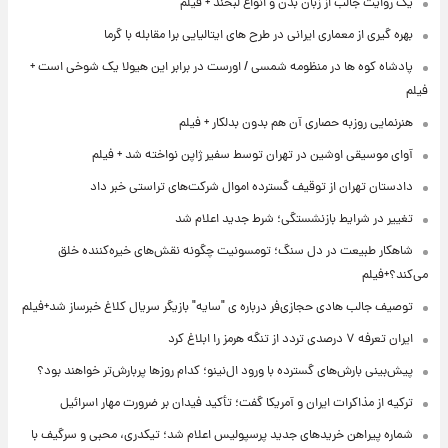
یک روایت جالب از زبان بدن و انواع لبخند + فیلم
بهره گیری از معماری ایرانی در طرح های ایتالیایی برا مقابله با گرما
پادشاه کوه ها در منظومه شمسی / اورست در برابر این هیولا یک شوخی است +
فیلم
هنرنمایی روزبه حصاری آن هم بدون بدلکار + فیلم
آوای موسیقی اوشین در تهران توسط سفیر ژاپن نواخته شد + فیلم
دادستان تهران از توقیف گسترده اموال شرکت‌های تراستی خبر داد
تغییر در شرایط بازنشستگی؛ شرط جدید اعلام شد
شاهکار طبیعت در دل سنگ؛ تومسونیت چگونه نقش‌های خیره‌کننده خلق
می‌کند؟+فیلم
توصیف جالب هادی حجازی‌فر درباره ی "سایه" بازیگر سریال کلاغ خبرساز شد+فیلم
ایران تعرفه ۷ درصدی تردد از تنگه هرمز را ابلاغ کرد
پیش‌بینی بارش‌های گسترده با ورود ال‌نینو؛ کدام روزها پربارش‌تر خواهند بود؟
ترکیه از مذاکرات ایران و آمریکا گفت؛ تأکید فیدان بر ضرورت مهار اسرائیل
شماره پیراهن خریدهای جدید پرسپولیس اعلام شد؛ تیکدری، محبی و سرگیف با