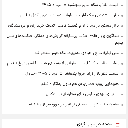
قیمت طلا و سکه امروز پنجشنبه ۱۵ مرداد ۱۴۰۵
نظرات شنیدنی نیک آفرید سماواتی درباره مهدی پاکدل + فیلم
۱ روز پیش
بازار مسکن در مرداد آرام گرفت؛ کاهش تحرک خریداران و فروشندگان
ارزش سهام عدالت برای امروز چهارشنبه ۱۴ مرداد
+ جدول
پنتاگون و راز F-35؛ حذف بی‌سابقه گزارش‌های عملکرد جنگنده‌های نسل
پنجم
۱ روز پیش
آغاز طرح جدید فروش مشارکت در تولید سایپا؛
متن اولیۀ طرح راهبردی مدیریت تنگه هرمز منتشر شد
نام خودرو، مبلغ پیش پرداخت و زمان تحویل |
روایت جالب نیک آفرین سماواتی از هم بازی شدن با امین تارخ + فیلم
سود مشارکت چند درصد است؟
قیمت دلار بازار آزاد امروز پنجشنبه ۱۵ مرداد ۱۴۰۵ +جدول
هنرنمایی روزبه حصاری آن هم بدون بدلکار + فیلم
استوری مهدی طارمی برای ستاره اینتر + عکس
خاطره جالب شهاب حسینی از فرار در دوره سربازی + فیلم
صفحه خبر - وب گردی