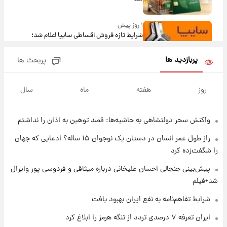
۱ روز پیش
شرایط تازه فروش اقساطی سایپا اعلام شد؛
شاهین، کوییک، اطلس، سهند و ساینا با اقساط
بلندمدت + جدول
پربازدید ها
پربحث ها
۱ روز پیش
سیگنال‌های جدید برای بازار طلا؛ پیش‌بینی
روز
هفته
ماه
سال
قیمت سکه و طلا فردا
واکنش سحر دولتشاهی به حاشیه‌ها: قصد توهین به اذان را نداشتم
۱ روز پیش
فال حافظ پنجشنبه ۱۵ مرداد ماه ۱۴۰۵
راز طول عمر انسان در دستان یک نوجوان ۱۵ ساله؟ ادعایی که جهان
را شگفت‌زده کرد
۱ روز پیش
پیش‌بینی جنجالی احسان علیخانی درباره میثاقی و فردوسی پور وایرال
فال قهوه روزانه پنجشنبه ۱۵ مرداد ماه ۱۴۰۵
شد+فیلم
شرایط تفاهم‌نامه به نفع ایران بهبود یافت
۱ روز پیش
ایران تعرفه ۷ درصدی تردد از تنگه هرمز را ابلاغ کرد
فال روزانه واقعی پنجشنبه ۱۵ مرداد ۱۴۰۵