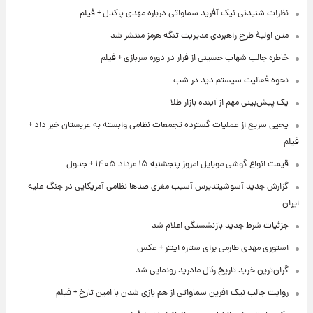
نظرات شنیدنی نیک آفرید سماواتی درباره مهدی پاکدل + فیلم
متن اولیۀ طرح راهبردی مدیریت تنگه هرمز منتشر شد
خاطره جالب شهاب حسینی از فرار در دوره سربازی + فیلم
نحوه فعالیت سیستم دید در شب
یک پیش‌بینی مهم از آینده بازار طلا
یحیی سریع از عملیات گسترده تجمعات نظامی وابسته به عربستان خبر داد +
فیلم
قیمت انواع گوشی موبایل امروز پنجشنبه ۱۵ مرداد ۱۴۰۵ + جدول
گزارش جدید آسوشیتدپرس آسیب مغزی صدها نظامی آمریکایی در جنگ علیه
ایران
جزئیات شرط جدید بازنشستگی اعلام شد
استوری مهدی طارمی برای ستاره اینتر + عکس
گران‌ترین خرید تاریخ رئال مادرید رونمایی شد
روایت جالب نیک آفرین سماواتی از هم بازی شدن با امین تارخ + فیلم