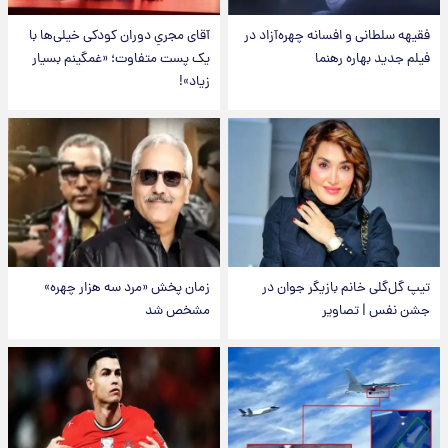
فقیهه سلطانی و افسانه چهره‌آزاد در
آقای مجریِ دوران کودکی خیلی‌ها با
فیلم جدید بهاره رهنما
یک پست متفاوت؛ «غمگینم بسیار
زیاد»!
تیپ گل‌گلی خانم بازیگر جوان در
زمان پخش «مرد سه هزار چهره»
جشن نفس | تصاویر
مشخص شد