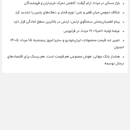
بازار مسکن در مرداد آرام گرفت؛ کاهش تحرک خریداران و فروشندگان
شکاف نجومی میان فقیر و غنی؛ تورم فشار بر دهک‌های پایین را تشدید کرد
پیام اطمینان‌بخش سخنگوی ارتش: ارتش در بالاترین سطح آمادگی قرار دارد
عرضه اولیه «احیا۱» ۱۹ مرداد در فرابورس
تغییر تند قیمت محصولات ایران‌خودرو و سایپا امروز پنجشنبه ۱۵ مرداد ۱۴۰۵
+جدول
هشدار بانک جهانی؛ هوش مصنوعی هم فرصت است، هم ریسک برای اقتصادهای
درحال توسعه