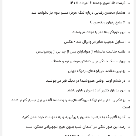
قیمت طلا امروز جمعه ۱۶ مرداد ۱۴۰۵
هشدار محسن رضایی درباره تنگه هرمز؛ مسیر دوم باز نخواهد شد
۶ منبع پنهان ویتامین C
این خوراکی ها مغز را نجات می‌دهند
استایل عجیب صابر ابر وایرال شد + عکس
طلب حلالیت عالیشاه از هواداران پس از جدایی از پرسپولیس
چهار ماسک خانگی برای داشتن موهای نرم و شفاف
بهترین مقاصد دریاچه‌های نزدیک تهران
در ششم اوت؛ وقتی هیروشیما در دیگ قیر می‌جوشید
این مناطق کشور آماده بارش باران باشند
پزشکیان: علی رغم اینکه نیروگاه های ما را زدند اما قطعی برق بسیار کم تر شده
است
کنایه قالیباف به ترامپ: حقایق را بپذیرید و به تعهدات خود عمل کنید
رصد این صور فلکی در آسمان شب بدون هیچ تجهیزاتی ممکن است