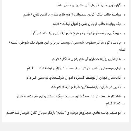
گران‌ترین خرید تاریخ رئال مادرید رونمایی شد
روایت جالب نیک آفرین سماواتی از هم بازی شدن با امین تارخ + فیلم
یک روایت جالب از زبان بدن و انواع لبخند + فیلم
بهره گیری از معماری ایرانی در طرح های ایتالیایی برا مقابله با گرما
پادشاه کوه ها در منظومه شمسی / اورست در برابر این هیولا یک شوخی است +
فیلم
هنرنمایی روزبه حصاری آن هم بدون بدلکار + فیلم
آوای موسیقی اوشین در تهران توسط سفیر ژاپن نواخته شد + فیلم
دادستان تهران از توقیف گسترده اموال شرکت‌های تراستی خبر داد
تغییر در شرایط بازنشستگی؛ شرط جدید اعلام شد
شاهکار طبیعت در دل سنگ؛ تومسونیت چگونه نقش‌های خیره‌کننده خلق
می‌کند؟+فیلم
توصیف جالب هادی حجازی‌فر درباره ی "سایه" بازیگر سریال کلاغ خبرساز شد+فیلم