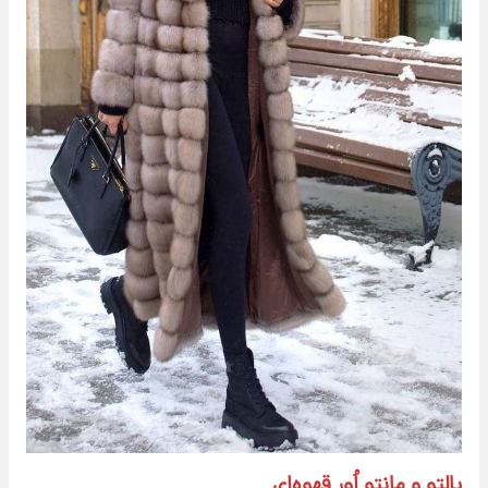
پالتو و مانتو اُور قهوه‌ای