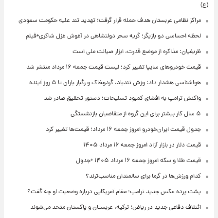
(ع)
مراکز نظامی عربستان هدف حمله قرار گرفت؛ تهدید تند علیه حکومت سعودی
لحظه احساسی دو بازیگر؛ گریه سحر دولتشاهی در آغوش غزل شاکری+فیلم
ظریفیان: مذاکره از موضع قدرت، ابزار صیانت ملی است
قیمت خودروهای سایپا تغییر کرد؛ لیست قیمت جمعه ۱۶ مرداد منتشر شد
هواشناسی هشدار داد: وزش تندباد، گردوخاک و رگبار باران تا ۵ روز آینده
واکنش ترامپ به افشای کمبود تسلیحات؛ دستور تحقیق صادر شد
۵ سال کار بیشتر برای این گروه از متقاضیان بازنشستگی
جدول قیمت ایران‌خودرو امروز جمعه ۱۶ مرداد؛ قیمت‌ها تغییر کرد
قیمت دلار در بازار آزاد امروز جمعه ۱۶ مرداد ۱۴۰۵
قیمت طلا و سکه امروز جمعه ۱۶ مرداد ۱۴۰۵ +جدول
کدام ورزش‌ها در گرما برای سالمندان مناسب‌ترند؟
پشت پرده عکس جدید ترامپ؛ مقام آمریکایی درباره وضعیت او چه گفت؟
ائتلاف دفاعی جدید در ریاض؛ ترکیه، عربستان و پاکستان متحد می‌شوند