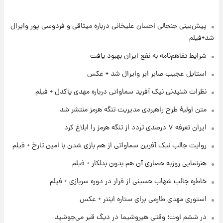
شد+فیلم
پیش‌بینی جنجالی احسان علیخانی درباره میثاقی و فردوسی پور وایرال
۱ روز پیش
تغییر تند قیمت محصولات ایران‌خودرو و سایپا
شد+فیلم
امروز پنجشنبه ۱۵ مرداد ۱۴۰۵ +جدول
شرایط تفاهم‌نامه به نفع ایران بهبود یافت
۱ روز پیش
استایل عجیب صابر ابر وایرال شد + عکس
قیمت طلا و سکه امروز پنجشنبه ۱۵ مرداد ۱۴۰۵
نظرات شنیدنی نیک آفرید سماواتی درباره مهدی پاکدل + فیلم
متن اولیۀ طرح راهبردی مدیریت تنگه هرمز منتشر شد
۱ روز پیش
ایران تعرفه ۷ درصدی تردد از تنگه هرمز را ابلاغ کرد
شارژ جدید کالابرگ برای سه دهک؛ جزئیات اعلام
شد
روایت جالب نیک آفرین سماواتی از هم بازی شدن با امین تارخ + فیلم
هنرنمایی روزبه حصاری آن هم بدون بدلکار + فیلم
۱ روز پیش
شرایط تازه فروش اقساطی سایپا اعلام شد؛
خاطره جالب شهاب حسینی از فرار در دوره سربازی + فیلم
شاهین، کوییک، اطلس، سهند و ساینا با اقساط
بلندمدت + جدول
استوری مهدی طارمی برای ستاره اینتر + عکس
۱ روز پیش
در ششم اوت؛ وقتی هیروشیما در دیگ قیر می‌جوشید
سیگنال‌های جدید برای بازار طلا؛ پیش‌بینی