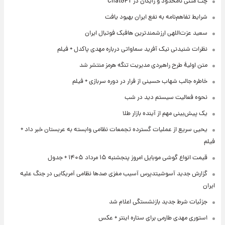
چت متنی نامحدود و رایگان در ChatGPT
شرایط تفاهم‌نامه به نفع ایران بهبود یافت
سعید عزت‌اللهی ارزشمندترین هافبک فوتبال ایران
نظرات شنیدنی نیک آفرید سماواتی درباره مهدی پاکدل + فیلم
متن اولیۀ طرح راهبردی مدیریت تنگه هرمز منتشر شد
خاطره جالب شهاب حسینی از فرار در دوره سربازی + فیلم
نحوه فعالیت سیستم دید در شب
یک پیش‌بینی مهم از آینده بازار طلا
یحیی سریع از عملیات گسترده تجمعات نظامی وابسته به عربستان خبر داد +
فیلم
قیمت انواع گوشی موبایل امروز پنجشنبه ۱۵ مرداد ۱۴۰۵ + جدول
گزارش جدید آسوشیتدپرس آسیب مغزی صدها نظامی آمریکایی در جنگ علیه
ایران
جزئیات شرط جدید بازنشستگی اعلام شد
استوری مهدی طارمی برای ستاره اینتر + عکس