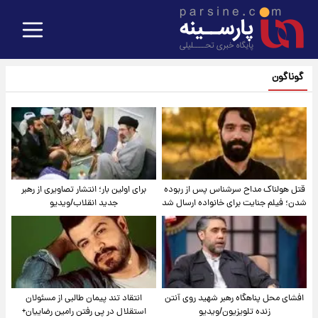
گوناگون
قتل هولناک مداح سرشناس پس از ربوده
برای اولین بار؛ انتشار تصاویری از رهبر
شدن؛ فیلم جنایت برای خانواده ارسال شد
جدید انقلاب/ویدیو
افشای محل پناهگاه‌ رهبر شهید روی آنتن
انتقاد تند پیمان طالبی از مسئولان
زنده تلویزیون/ویدیو
استقلال در پی رفتن رامین رضاییان+