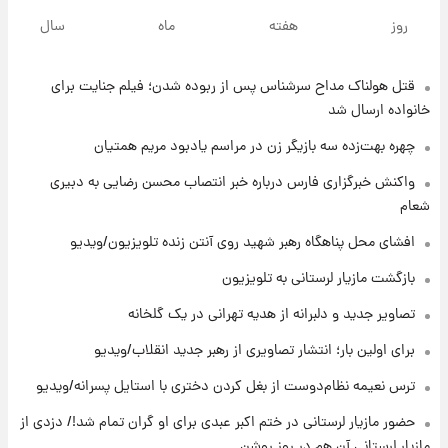
قیمت گوشت گوساله و گوسفند امروز شنبه ۱۷
روز
هفته
ماه
سال
مرداد ۱۴۰۵ +جدول
قتل هولناک مداح سرشناس پس از ربوده شدن؛ فیلم جنایت برای
۸ ساعت پیش
با قدرتمندترین و بادوام ترین تانک جهان آشنا
خانواده ارسال شد
شوید+ فیلم
چهره بهت‌زده سه بازیگر زن در مراسم یادبود مریم همتیان
۹ ساعت پیش
واکنش خبرگزاری فارس درباره خبر انتصاب محسن رضایی به دبیری
قیمت طلا ۱۸عیار امروز شنبه ۱۷ مرداد ۱۴۰۵
شعام
+جدول
افشای محل پناهگاه‌ رهبر شهید روی آنتن زنده تلویزیون/ویدیو
۹ ساعت پیش
بازگشت مازیار لرستانی به تلویزیون
قیمت محصولات ایران‌خودرو و سایپا امروز شنبه
۱۷ مرداد ۱۴۰۵
تصاویر جدید و دلبرانه از هدیه تهرانی در یک گلخانه
برای اولین بار؛ انتشار تصاویری از رهبر جدید انقلاب/ویدیو
۲۳ ساعت پیش
ترس نعیمه نظام‌دوست از بغل کردن دختری با استایل پسرانه/ویدیو
یک پیش ‌بینی مهم برای قیمت دلار، طلا و سکه
شنبه ۱۷ مرداد ۱۴۰۵
حضور مازیار لرستانی در ختم اکبر عبدی برای او گران تمام شد!/ دزدی از
مازیار لرستانی آن هم در روز روشن