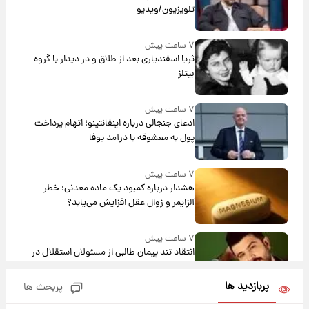
تلویزیون/ویدیو
۷ ساعت پیش
ثریا اسفندیاری بعد از طلاق و در دیدار با گروه
بیتلز
۷ ساعت پیش
ادعای جنجالی درباره اینفانتینو؛ اتهام پرداخت
پول به معشوقه با درآمد یوفا
۷ ساعت پیش
هشدار درباره کمبود یک ماده معدنی؛ خطر
آلزایمر و زوال عقل افزایش می‌یابد؟
۷ ساعت پیش
انتقاد تند پیمان طالبی از مسئولان استقلال در
پی رفتن رامین رضاییان+ عکس
پربازدید ها
پربحث ها
۸ ساعت پیش