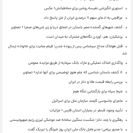
استوری انگیزشی نفیسه روشن برای مخاطبانش+ عکس
عراقچی به ادعای سهم ۱۱ درصدی ایران از خزر پاسخ داد
کشف شهرهای گمشده مصر باستان در اعماق دریا و زیر شن‌های صحرا + تصاویر
پزشکیان: هنر، آوردن نگاه‌های مشترک به میدان است
قتل هولناک مداح سرشناس پس از ربوده شدن؛ فیلم جنایت برای خانواده ارسال
شد
واگذاری املاک تملیکی و مازاد بانک سرمایه از طریق مزایده عمومی
۸ کشف باستان شناسی که علم هنوز توضیحی برای آنها ندارد+ تصاویر
بررسی رابطه قیمت طلا و دلار در ایران
شرط سپاه برای بازگشایی تنگه هرمز
ماجرای جاسوسی کارمند سازمان ملل برای اسرائیل
تأیید وجود فسفر در بمباران استان فارس + جزئیات
رهگیری با چند دلار؛ شکست سنگین سامانه ضد موشکی لیزری رژیم صهیونیستی
با صدور پیامی؛ مدیرعامل بانک ملی ایران روز خبرنگار را تبریک گفت