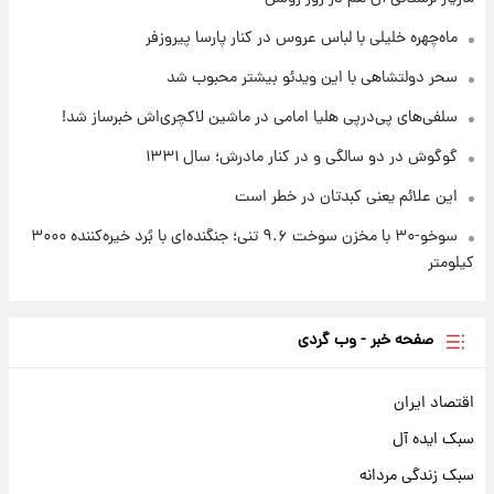
۲۳ ساعت پیش
بازیکن به درد نخور استقلال با مقصد اروپا این
ماه‌چهره خلیلی با لباس عروس در کنار پارسا پیروزفر
تیم را ترک کرد!
سحر دولتشاهی با این ویدئو بیشتر محبوب شد
سلفی‌های پی‌درپی هلیا امامی در ماشین لاکچری‌اش خبرساز شد!
گوگوش در دو سالگی و در کنار مادرش؛ سال ۱۳۳۱
این علائم یعنی کبدتان در خطر است
سوخو-۳۰ با مخزن سوخت ۹.۶ تنی؛ جنگنده‌ای با بُرد خیره‌کننده ۳۰۰۰
کیلومتر
صفحه خبر - وب گردی
اقتصاد ایران
سبک ایده آل
سبک زندگی مردانه