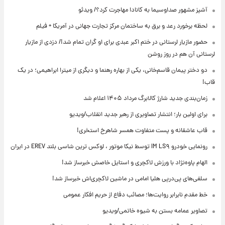
آشپز مشهور صداوسیما به کانادا مهاجرت کرد؟/ ویدئو
لحظه برخورد رعد و برق به ساختمان مرکز تجارت جهانی در آمریکا + فیلم
حضور مازیار لرستانی در ختم اکبر عبدی برای او گران تمام شد!/ دزدی از مازیار
لرستانی آن هم در روز روشن
دو دختر پیمان قاسم‌خانی، یکی از بهاره رهنما و دیگری از میترا ابراهیمی؛ در یک
قاب!
زمان‌بندی جدید شارژ کالابرگ مرداد ۱۴۰۵ اعلام شد
برای اولین بار؛ انتشار تصاویری از رهبر جدید انقلاب/ویدیو
قاب عاشقانه و پست متفاوت همسر شاهرخ استخری!
رونمایی خودرو IM LS۹ توسط نیکا موتور ، لوکس ترین شاسی بلند EREV در ایران
الهام پاوه‌نژاد با ورزش لاکچری و استایل خاصش خبرساز شد!
سلفی‌های پی‌درپی هلیا امامی در ماشین لاکچری‌اش خبرساز شد!
خط مقدم نابرابر روایت‌ها؛ مصائب دفاع از حریم افکار عمومی
تصاویر عمامه بستن به شیوه خاتمی/ویدیو