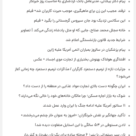
پیام دکتر بیگدلی، مدیرعامل بانک گردشگری به مناسبت روز خبرنگار
ترفند عجیب این زن برای ماهیگیری، موجب حیرت کاربران شد+ فیلم
این سکانس نزدیک بود جان سیروس گرجستانی را بگیرد + فیلم
خانه مجلل محمد صلاح، جایی که او مثل پادشاه زندگی می‌کند | تصاویر
شرایط جدید قانون بازنشستگی اعلام شد
پیام پزشکیان در سالروز بمباران اتمی آمریکا علیه ژاپن
افشاگری هولناک بهنوش بختیاری از تجارت موی اجساد + عکس
جزئیات تازه از ترمیم دستمزد کارگران / مذاکرات ترمیم دستمزد چه زمانی آغاز
می‌شود؟
ایران چگونه دست بالای تجارت مواد غذایی در منطقه را از دست داد؟
شوک به بازار اجاره مسکن؛ چرا مالکان خانه‌های خود را خالی نگه می‌دارند؟
۱۱ سناتور آمریکا علیه ادامه جنگ با ایران وارد عمل شدند
تأکید جهانگیر بر نقش خبرنگاران؛ «امروز به عنوان خار چشم می‌درخشند»
لادن مستوفی در ۵۴ سالگی با این استایل متفاوت دیده شد!
نان سیر رستورانی با پنیر؛ ۶ مرحله ساده برای یک نان پف‌دار و کش‌دار