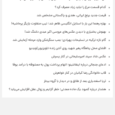
کدام قسمت مرغ را نباید زیاد مصرف کرد؟
قیمت جدید برنج ایرانی، هندی و پاکستانی مشخص شد
بهاره رهنما این بار با استایل انگلیسی ظاهر شد؛ تیپ متفاوت بازیگر پرحاشیه!
بهنوش بختیاری با دیدن عکس‌های عروسی اکبر عبدی دلتنگ شد!
گام تازه ترکیه در تسلیحات پهپادی؛ بمب سنگرشکن وارد مرحله آزمایش شد
افشای محل پناهگاه‌ رهبر شهید روی آنتن زنده تلویزیون/ویدیو
عکس شاد سپند امیرسلیمانی در کنار پسرش
ادعای جنجالی درباره اینفانتینو؛ اتهام پرداخت پول به معشوقه با درآمد یوفا
قاب خانوادگی رضا کیانیان در کنار خواهرش
ثریا اسفندیاری بعد از طلاق و در دیدار با گروه بیتلز
هشدار درباره کمبود یک ماده معدنی؛ خطر آلزایمر و زوال عقل افزایش می‌یابد؟