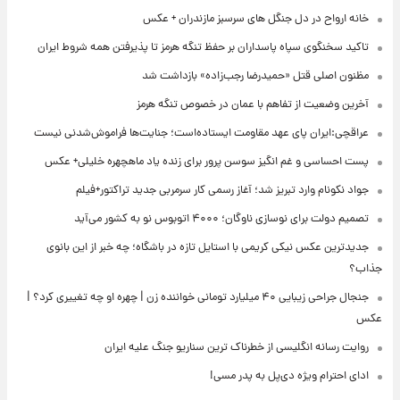
خانه ارواح در دل جنگل های سرسبز مازندران + عکس
تاکید سخنگوی سپاه پاسداران بر حفظ تنگه هرمز تا پذیرفتن همه شروط ایران
مظنون اصلی قتل «حمیدرضا رجب‌زاده» بازداشت شد
آخرین وضعیت از تفاهم با عمان در خصوص تنگه هرمز
عراقچی:ایران پای عهد مقاومت ایستاده‌است؛ جنایت‌ها فراموش‌شدنی نیست
پست احساسی و غم انگیز سوسن پرور برای زنده یاد ماهچهره خلیلی+ عکس
جواد نکونام وارد تبریز شد؛ آغاز رسمی کار سرمربی جدید تراکتور+فیلم
تصمیم دولت برای نوسازی ناوگان؛ ۴۰۰۰ اتوبوس نو به کشور می‌آید
جدیدترین عکس نیکی کریمی با استایل تازه در باشگاه؛ چه خبر از این بانوی
جذاب؟
جنجال جراحی زیبایی ۴۰ میلیارد تومانی خواننده زن | چهره او چه تغییری کرد؟ |
عکس
روایت رسانه انگلیسی از خطرناک ترین سناریو جنگ علیه ایران
ادای احترام ویژه دی‌پل به پدر مسی!