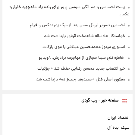
۲۲ ساعت پیش
پست احساسی و غم انگیز سوسن پرور برای زنده یاد ماهچهره خلیلی+
استوری مرموز محمدحسین میثاقی با موی
عکس
بازکات
نخستین تصویر لیونل مسی بعد از مرگ پدر+عکس و فیلم
خواستگار ۵۰ساله شاهدخت لئونور بازداشت شد
استوری مرموز محمدحسین میثاقی با موی بازکات
⁨ خاطره تلخ سینا حجازی از مهاجرت برادرش../ویدیو
خبر انتصاب جدید محسن رضایی حذف شد + جزئیات
مظنون اصلی قتل «حمیدرضا رجب‌زاده» بازداشت شد
صفحه خبر - وب گردی
اقتصاد ایران
سبک ایده آل