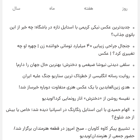
خبر انتصاب جدید محسن رضایی حذف شد +
روز
هفته
ماه
سال
جزئیات
جدیدترین عکس نیکی کریمی با استایل تازه در باشگاه؛ چه خبر از این
۱۶ ساعت پیش
پست جدید محسن رضایی در شورای عالی امنیت
بانوی جذاب؟
ملی
جنجال جراحی زیبایی ۴۰ میلیارد تومانی خواننده زن | چهره او چه
تغییری کرد؟ | عکس
۲۰ ساعت پیش
آتش‌سوزی در لوناپارک شیراز؛ آخرین وضعیت
سلفی دیدنی نیوشا ضیغمی و دخترش؛ بهترین حال جهان را دارم!
خزندگان خطرناک پس از حادثه
روایت رسانه انگلیسی از خطرناک ترین سناریو جنگ علیه ایران
۲۱ ساعت پیش
هدی زین‌العابدین با یک عکس هنری متفاوت دوباره خبرساز شد!
خواستگار ۵۰ساله شاهدخت لئونور بازداشت شد
نفیسه روشن از «دخترش» انار رونمایی کرد!/ویدیو
الهام حمیدی با این استایل رنگارنگ در اسپانیا دیده شد؛ خاص یا بیش
۲۲ ساعت پیش
از حد شلوغ؟
نخستین تصویر لیونل مسی بعد از مرگ
پدر+عکس و فیلم
تشییع پیکر کاوه کاویان ، صبح امروز در قطعه هنرمندان برگزار شد/
حضور جمعی از هنرمندان/ویدیو