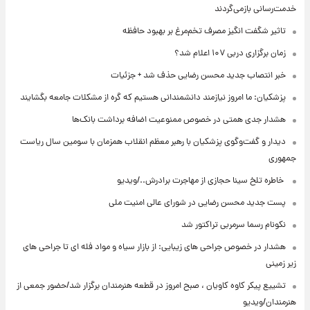
خدمت‌رسانی بازمی‌گردند
تاثیر شگفت انگیز مصرف تخم‌مرغ بر بهبود حافظه
زمان برگزاری دربی ۱۰۷ اعلام شد؟
خبر انتصاب جدید محسن رضایی حذف شد + جزئیات
پزشکیان: ما امروز نیازمند دانشمندانی هستیم که گره از مشکلات جامعه بگشایند
هشدار جدی همتی در خصوص ممنوعیت اضافه ‌برداشت بانک‌ها
دیدار و گفت‌وگوی پزشکیان با رهبر معظم انقلاب همزمان با سومین سال ریاست
جمهوری
⁨ خاطره تلخ سینا حجازی از مهاجرت برادرش../ویدیو
پست جدید محسن رضایی در شورای عالی امنیت ملی
نکونام رسما سرمربی تراکتور شد
هشدار در خصوص جراحی های زیبایی: از بازار سیاه و مواد فله ای تا جراحی های
زیر زمینی
تشییع پیکر کاوه کاویان ، صبح امروز در قطعه هنرمندان برگزار شد/حضور جمعی از
هنرمندان/ویدیو