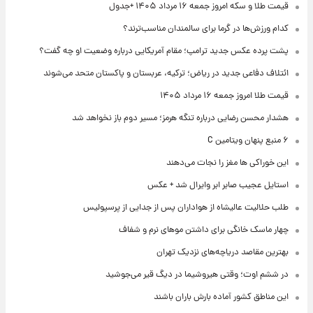
قیمت طلا و سکه امروز جمعه ۱۶ مرداد ۱۴۰۵ +جدول
کدام ورزش‌ها در گرما برای سالمندان مناسب‌ترند؟
پشت پرده عکس جدید ترامپ؛ مقام آمریکایی درباره وضعیت او چه گفت؟
ائتلاف دفاعی جدید در ریاض؛ ترکیه، عربستان و پاکستان متحد می‌شوند
قیمت طلا امروز جمعه ۱۶ مرداد ۱۴۰۵
هشدار محسن رضایی درباره تنگه هرمز؛ مسیر دوم باز نخواهد شد
۶ منبع پنهان ویتامین C
این خوراکی ها مغز را نجات می‌دهند
استایل عجیب صابر ابر وایرال شد + عکس
طلب حلالیت عالیشاه از هواداران پس از جدایی از پرسپولیس
چهار ماسک خانگی برای داشتن موهای نرم و شفاف
بهترین مقاصد دریاچه‌های نزدیک تهران
در ششم اوت؛ وقتی هیروشیما در دیگ قیر می‌جوشید
این مناطق کشور آماده بارش باران باشند