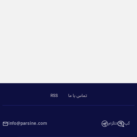
تماس با ما
RSS
info@parsine.com
گپ
تلگرام