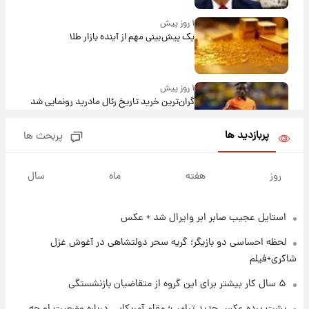
۱ روز پیش
یک پیش‌بینی مهم از آینده بازار طلا
۱ روز پیش
گران‌ترین خرید تاریخ رئال مادرید رونمایی شد
پربازدید ها
پربحث ها
۱ روز پیش
پیش‌بینی بارش‌های گسترده با ورود ال‌نینو؛ کدام
روز
هفته
ماه
سال
روزها پربارش‌تر خواهند بود؟
استایل عجیب صابر ابر وایرال شد + عکس
۱ روز پیش
شماره پیراهن خریدهای جدید پرسپولیس اعلام
لحظه احساسی دو بازیگر؛ گریه سحر دولتشاهی در آغوش غزل
شد؛ تیکدری، محبی و سرگیف با اعداد ویژه
شاکری+فیلم
۱ روز پیش
۵ سال کار بیشتر برای این گروه از متقاضیان بازنشستگی
جزئیات فعال‌سازی «کیف پول ایران» اعلام
پشت پرده عکس جدید ترامپ؛ مقام آمریکایی درباره وضعیت او چه