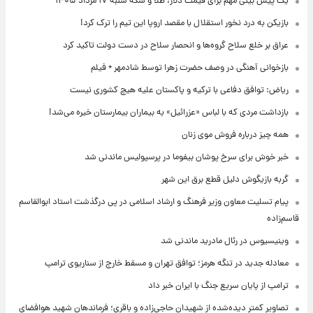
یک پیش ‌بینی مهم برای قیمت دلار، طلا و سکه شنبه ۱۷ مرداد ۱۴۰۵
بازیکن به درد نخور استقلال با مقصد اروپا این تیم را ترک کرد!
عراق بر خلع سلاح گروه‌ها و انحصار سلاح در دست دولت تاکید کرد
بازخوانی آهنگی در وصف حضرت زهرا توسط شادمهر + فیلم
ریاض: توافق دفاعی با ترکیه و پاکستان علیه هیچ کشوری نیست
بازداشت مردی که با لباس «عزرائیل» به بیماران بیمارستان خیره می‌شد!
همه چیز درباره فروش موی زنان
خبر خوش برای سرخ پوشان بیفوما در پرسپولیس ماندنی شد
گربه بازیگوش دلیل قطع برق این شهر
پیام تسلیت معاون وزیر فرهنگ و ارشاد اسلامی در پی درگذشت استاد ابوالقاسم
قاسم‌زاده
وینیسیوس در رئال مادرید ماندنی شد
معادله جدید در تنگه هرمز؛ توافق تهران و مسقط خارج از سناریوی ترامپ
ترامپ از پایان سریع جنگ با ایران خبر داد
تصاویر کمتر دیده‌شده از شهیدان حاجی‌زاده و باقری؛ فرماندهان شهید هوافضای