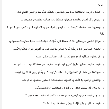
ایران
هشدار درباره تخلفات سرویس مدارس؛ راهکار شکایت والدین اعلام شد
پدرام پاک آیین نماینده مدیران مسئول در هیأت نظارت بر مطبوعات
اربعین؛ حماسه باشکوه خدمت، ایثار و نجات جان انسان‌ها در مکتب سیدالشهدا
(ع)
مراکز نظامی عربستان هدف حمله قرار گرفت؛ تهدید تند علیه حکومت سعودی
لحظه احساسی دو بازیگر؛ گریه سحر دولتشاهی در آغوش غزل شاکری+فیلم
ظریفیان: مذاکره از موضع قدرت، ابزار صیانت ملی است
قیمت خودروهای سایپا تغییر کرد؛ لیست قیمت جمعه ۱۶ مرداد منتشر شد
هواشناسی هشدار داد: وزش تندباد، گردوخاک و رگبار باران تا ۵ روز آینده
واکنش ترامپ به افشای کمبود تسلیحات؛ دستور تحقیق صادر شد
۵ سال کار بیشتر برای این گروه از متقاضیان بازنشستگی
جدول قیمت ایران‌خودرو امروز جمعه ۱۶ مرداد؛ قیمت‌ها تغییر کرد
قیمت دلار در بازار آزاد امروز جمعه ۱۶ مرداد ۱۴۰۵