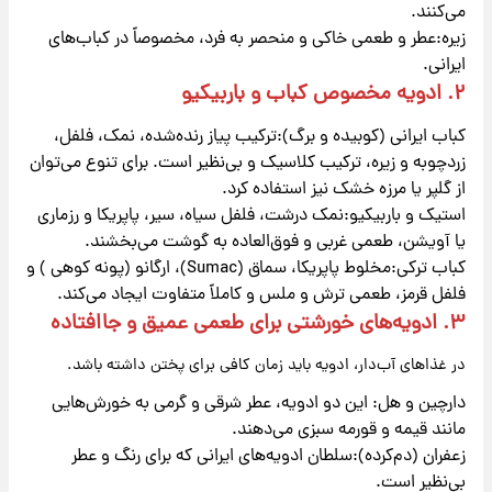
می‌کنند.
زیره:عطر و طعمی خاکی و منحصر به فرد، مخصوصاً در کباب‌های
ایرانی.
۲. ادویه مخصوص کباب و باربیکیو
کباب ایرانی (کوبیده و برگ):ترکیب پیاز رنده‌شده، نمک، فلفل،
زردچوبه و زیره، ترکیب کلاسیک و بی‌نظیر است. برای تنوع می‌توان
از گلپر یا مرزه خشک نیز استفاده کرد.
استیک و باربیکیو:نمک درشت، فلفل سیاه، سیر، پاپریکا و رزماری
یا آویشن، طعمی غربی و فوق‌العاده به گوشت می‌بخشند.
کباب ترکی:مخلوط پاپریکا، سماق (Sumac)، ارگانو (پونه کوهی ) و
فلفل قرمز، طعمی ترش و ملس و کاملاً متفاوت ایجاد می‌کند.
۳. ادویه‌های خورشتی برای طعمی عمیق و جاافتاده
در غذاهای آب‌دار، ادویه باید زمان کافی برای پختن داشته باشد.
دارچین و هل: این دو ادویه، عطر شرقی و گرمی به خورش‌هایی
مانند قیمه و قورمه سبزی می‌دهند.
زعفران (دم‌کرده):سلطان ادویه‌های ایرانی که برای رنگ و عطر
بی‌نظیر است.