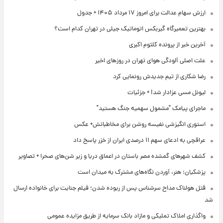
ارزش سهام عدالت برای امروز ۱۷ مرداد ۱۴۰۵ + جدول
بهترین تعمیرگاه گیربکس اتوماتیک جیلی در تهران کدام است؟
آخرین خبر از پرونده کلثوم اکبری
علت اصلی آلودگی هوای تهران در روزهای اخیر
رضا شکاری از تیم جدیدش رونمایی کرد
لیونل مسی عزادار شد! + جزئیات
ماجرای پیامک "مشمول سهمیه جنگ هستید"
استوری انگیزشی نفیسه روشن برای مخاطبانش+ عکس
عراقچی به ادعای سهم ۱۱ درصدی ایران از خزر پاسخ داد
کشف شهرهای گمشده مصر باستان در اعماق دریا و زیر شن‌های صحرا + تصاویر
پزشکیان: هنر، آوردن نگاه‌های مشترک به میدان است
قتل هولناک مداح سرشناس پس از ربوده شدن؛ فیلم جنایت برای خانواده ارسال
شد
واگذاری املاک تملیکی و مازاد بانک سرمایه از طریق مزایده عمومی