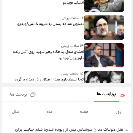
انقلاب/ویدیو
۱۲ ساعت پیش
تصاویر عمامه بستن به شیوه خاتمی/ویدیو
۱۴ ساعت پیش
افشای محل پناهگاه‌ رهبر شهید روی آنتن زنده
تلویزیون/ویدیو
۱۵ ساعت پیش
ثریا اسفندیاری بعد از طلاق و در دیدار با گروه
بیتلز
پربازدید ها
پربحث ها
۱۵ ساعت پیش
ادعای جنجالی درباره اینفانتینو؛ اتهام پرداخت
روز
هفته
ماه
سال
پول به معشوقه با درآمد یوفا
قتل هولناک مداح سرشناس پس از ربوده شدن؛ فیلم جنایت برای
۱۵ ساعت پیش