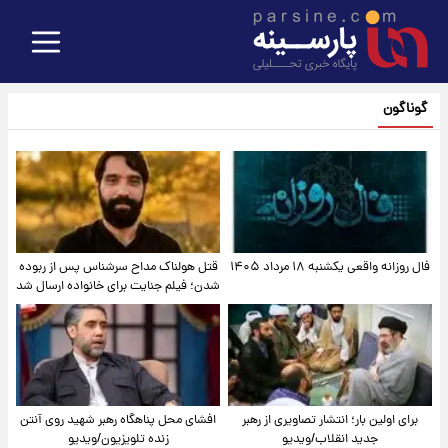
گوناگون
فال روزانه واقعی یکشنبه ۱۸ مرداد ۱۴۰۵
قتل هولناک مداح سرشناس پس از ربوده
شدن؛ فیلم جنایت برای خانواده ارسال شد
برای اولین بار؛ انتشار تصاویری از رهبر
افشای محل پناهگاه‌ رهبر شهید روی آنتن
جدید انقلاب/ویدیو
زنده تلویزیون/ویدیو