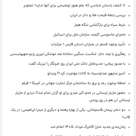
۸ کشف باستان شناسی که علم هنوز توضیحی برای آنها ندارد+ تصاویر
بررسی رابطه قیمت طلا و دلار در ایران
شرط سپاه برای بازگشایی تنگه هرمز
ماجرای جاسوسی کارمند سازمان ملل برای اسرائیل
تأیید وجود فسفر در بمباران استان فارس + جزئیات
رهگیری با چند دلار؛ شکست سنگین سامانه ضد موشکی لیزری رژیم صهیونیستی
با صدور پیامی؛ مدیرعامل بانک ملی ایران روز خبرنگار را تبریک گفت
آشپز مشهور صداوسیما به کانادا مهاجرت کرد؟/ ویدئو
لحظه برخورد رعد و برق به ساختمان مرکز تجارت جهانی در آمریکا + فیلم
حضور مازیار لرستانی در ختم اکبر عبدی برای او گران تمام شد!/ دزدی از مازیار
لرستانی آن هم در روز روشن
دو دختر پیمان قاسم‌خانی، یکی از بهاره رهنما و دیگری از میترا ابراهیمی؛ در یک
قاب!
زمان‌بندی جدید شارژ کالابرگ مرداد ۱۴۰۵ اعلام شد