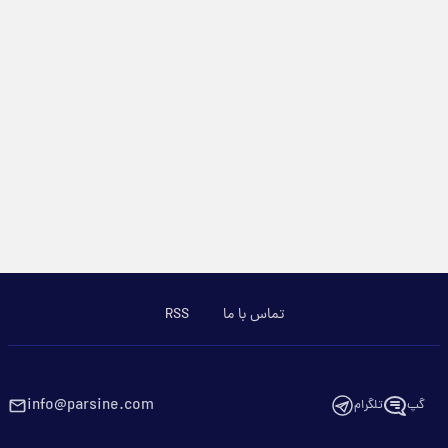
تماس با ما
RSS
info@parsine.com
گپ
تلگرام