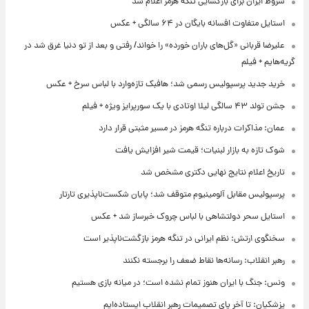
شروط ایران برای بازگشایی تنگه هرمز اعلام شد
استایل متفاوت افسانه بایگان در ۶۴ سالگی + عکس
علیرضا قربانی «گل‌های باران خورده» را خواند/ رفتی و بعد از تو دنیا غرق شد در
گریه‌هایم + فیلم
خرید جدید پرسپولیس رسمی شد؛ هافبک تازه‌وارد با لباس سرخ + عکس
جشن تولد ۴۳ سالگی لیلا اوتادی با یک سورپرایز ویژه + فیلم
عمان: مذاکرات درباره تنگه هرمز در مسیر مثبتی قرار دارد
شوک تازه به بازار لبنیات؛ قیمت شیر افزایش یافت
تاریخ اعلام نتایج نهایی دکتری مشخص شد
پرسپولیس مقابل آلومینیوم متوقف شد؛ پایان شکست‌ناپذیری تارتار
استایل سحر دولتشاهی با لباس چروک خبرساز شد + عکس
سخنگوی ارتش: نظم ایرانی در تنگه هرمز بازگشت‌ناپذیر است
رهبر انقلاب: رسانه‌ها نقاط ضعف را برجسته نکنند
ونس: جنگ با ایران هنوز تمام نشده است؛ در میانه بازی هستیم
پزشکیان: تا آخر پای تصمیمات رهبر انقلاب ایستاده‌ایم