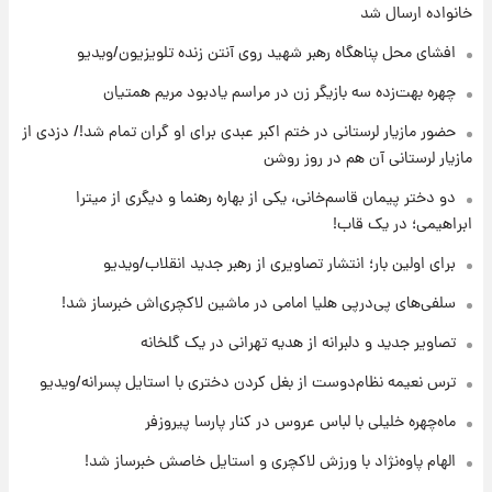
هشدار درباره کمبود یک ماده معدنی؛ خطر
خانواده ارسال شد
آلزایمر و زوال عقل افزایش می‌یابد؟
افشای محل پناهگاه‌ رهبر شهید روی آنتن زنده تلویزیون/ویدیو
۱۵ ساعت پیش
چهره بهت‌زده سه بازیگر زن در مراسم یادبود مریم همتیان
انتقاد تند پیمان طالبی از مسئولان استقلال در
حضور مازیار لرستانی در ختم اکبر عبدی برای او گران تمام شد!/ دزدی از
پی رفتن رامین رضاییان+ عکس
مازیار لرستانی آن هم در روز روشن
۱۶ ساعت پیش
دو دختر پیمان قاسم‌خانی، یکی از بهاره رهنما و دیگری از میترا
قیمت گوشت گوساله و گوسفند امروز شنبه ۱۷
ابراهیمی؛ در یک قاب!
مرداد ۱۴۰۵ +جدول
برای اولین بار؛ انتشار تصاویری از رهبر جدید انقلاب/ویدیو
۱۶ ساعت پیش
سلفی‌های پی‌درپی هلیا امامی در ماشین لاکچری‌اش خبرساز شد!
با قدرتمندترین و بادوام ترین تانک جهان آشنا
شوید+ فیلم
تصاویر جدید و دلبرانه از هدیه تهرانی در یک گلخانه
ترس نعیمه نظام‌دوست از بغل کردن دختری با استایل پسرانه/ویدیو
۱۷ ساعت پیش
قیمت طلا ۱۸عیار امروز شنبه ۱۷ مرداد ۱۴۰۵
ماه‌چهره خلیلی با لباس عروس در کنار پارسا پیروزفر
+جدول
الهام پاوه‌نژاد با ورزش لاکچری و استایل خاصش خبرساز شد!