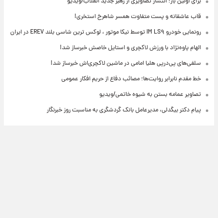
برای اولین بار؛ انتشار تصاویری از رهبر جدید انقلاب/ویدیو
قاب عاشقانه و پست متفاوت همسر شاهرخ استخری!
رونمایی خودرو IM LS۹ توسط نیکا موتور ، لوکس ترین شاسی بلند EREV در ایران
الهام پاوه‌نژاد با ورزش لاکچری و استایل خاصش خبرساز شد!
سلفی‌های پی‌درپی هلیا امامی در ماشین لاکچری‌اش خبرساز شد!
خط مقدم نابرابر روایت‌ها؛ مصائب دفاع از حریم افکار عمومی
تصاویر عمامه بستن به شیوه خاتمی/ویدیو
پیام دکتر بیگدلی، مدیرعامل بانک گردشگری به مناسبت روز خبرنگار