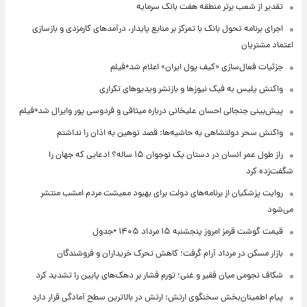
تقدیر از شعب برتر منطقه هفت بانک سرمایه
اجرای برنامه تحول بانک با تمرکز بر منابع پایدار، درآمدهای کارمزدی و بازسازی
اعتماد مشتریان
جزئیات فعال‌سازی «کیف پول ایران» اعلام شد+فیلم
واکنش پلیس به فیک نیوزها و بازنشر ویدیوهای تکراری
پیش‌بینی جنجالی احسان علیخانی درباره میثاقی و فردوسی پور وایرال شد+فیلم
واکنش سحر دولتشاهی به حاشیه‌ها: قصد توهین به اذان را نداشتم
راز طول عمر انسان در دستان یک نوجوان ۱۵ ساله؟ ادعایی که جهان را
شگفت‌زده کرد
روایت پزشکیان از برنامه‌های دولت برای بهبود معیشت مردم امشب منتشر
می‌شود
قیمت گوشت قرمز امروز پنجشنبه ۱۵ مرداد ۱۴۰۵ +جدول
بازار مسکن در مرداد آرام گرفت؛ کاهش تحرک خریداران و فروشندگان
شکاف نجومی میان فقیر و غنی؛ تورم فشار بر دهک‌های پایین را تشدید کرد
پیام اطمینان‌بخش سخنگوی ارتش: ارتش در بالاترین سطح آمادگی قرار دارد