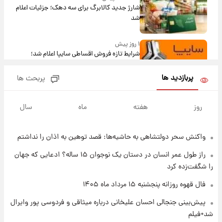
شارژ جدید کالابرگ برای سه دهک؛ جزئیات اعلام
شد
۱ روز پیش
شرایط تازه فروش اقساطی سایپا اعلام شد؛
شاهین، کوییک، اطلس، سهند و ساینا با اقساط
بلندمدت + جدول
پربازدید ها
پربحث ها
۱ روز پیش
سیگنال‌های جدید برای بازار طلا؛ پیش‌بینی
روز
هفته
ماه
سال
قیمت سکه و طلا فردا
واکنش سحر دولتشاهی به حاشیه‌ها: قصد توهین به اذان را نداشتم
۲۳ ساعت پیش
فال حافظ پنجشنبه ۱۵ مرداد ماه ۱۴۰۵
راز طول عمر انسان در دستان یک نوجوان ۱۵ ساله؟ ادعایی که جهان
را شگفت‌زده کرد
۱ روز پیش
فال قهوه روزانه پنجشنبه ۱۵ مرداد ماه ۱۴۰۵
فال قهوه روزانه پنجشنبه ۱۵ مرداد ماه ۱۴۰۵
پیش‌بینی جنجالی احسان علیخانی درباره میثاقی و فردوسی پور وایرال
شد+فیلم