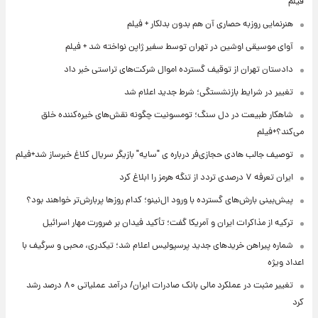
فیلم
هنرنمایی روزبه حصاری آن هم بدون بدلکار + فیلم
آوای موسیقی اوشین در تهران توسط سفیر ژاپن نواخته شد + فیلم
دادستان تهران از توقیف گسترده اموال شرکت‌های تراستی خبر داد
تغییر در شرایط بازنشستگی؛ شرط جدید اعلام شد
شاهکار طبیعت در دل سنگ؛ تومسونیت چگونه نقش‌های خیره‌کننده خلق
می‌کند؟+فیلم
توصیف جالب هادی حجازی‌فر درباره ی "سایه" بازیگر سریال کلاغ خبرساز شد+فیلم
ایران تعرفه ۷ درصدی تردد از تنگه هرمز را ابلاغ کرد
پیش‌بینی بارش‌های گسترده با ورود ال‌نینو؛ کدام روزها پربارش‌تر خواهند بود؟
ترکیه از مذاکرات ایران و آمریکا گفت؛ تأکید فیدان بر ضرورت مهار اسرائیل
شماره پیراهن خریدهای جدید پرسپولیس اعلام شد؛ تیکدری، محبی و سرگیف با
اعداد ویژه
تغییر مثبت در عملکرد مالی بانک صادرات ایران/ درآمد عملیاتی ۸۰ درصد رشد
کرد