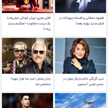
فقیهه سلطانی و افسانه چهره‌آزاد در
آقای مجریِ دوران کودکی خیلی‌ها با
فیلم جدید بهاره رهنما
یک پست متفاوت؛ «غمگینم بسیار
زیاد»!
تیپ گل‌گلی خانم بازیگر جوان در
زمان پخش «مرد سه هزار چهره»
جشن نفس | تصاویر
مشخص شد