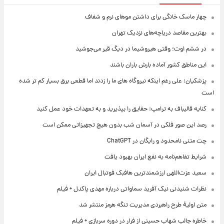
چهار ماسک خانگی برای داشتن موهای نرم و شفاف
بهترین مقاصد دریاچه‌های نزدیک تهران
در ششم اوت؛ وقتی هیروشیما در دیگ قیر می‌جوشید
این مناطق کشور آماده بارش باران باشند
پزشکیان: علی رغم اینکه نیروگاه های ما را زدند اما قطعی برق بسیار کم تر شده
است
کنایه قالیباف به ترامپ: حقایق را بپذیرید و به تعهدات خود عمل کنید
رصد این صور فلکی در آسمان شب بدون هیچ تجهیزاتی ممکن است
چت متنی نامحدود و رایگان در ChatGPT
شرایط تفاهم‌نامه به نفع ایران بهبود یافت
سعید عزت‌اللهی ارزشمندترین هافبک فوتبال ایران
نظرات شنیدنی نیک آفرید سماواتی درباره مهدی پاکدل + فیلم
متن اولیۀ طرح راهبردی مدیریت تنگه هرمز منتشر شد
خاطره جالب شهاب حسینی از فرار در دوره سربازی + فیلم