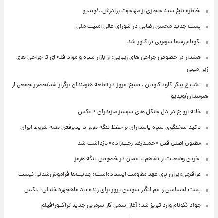
⁨ خاطره تلخ سینا حجازی از مهاجرت برادرش../ویدیو
پست جدید محسن رضایی در شورای عالی امنیت ملی
نکونام رسما سرمربی تراکتور شد
هشدار در خصوص جراحی های زیبایی: از بازار سیاه و مواد فله ای تا جراحی های
زیر زمینی
تشییع پیکر کاوه کاویان ، صبح امروز در قطعه هنرمندان برگزار شد/حضور جمعی از
هنرمندان/ویدیو
خانه ارواح در دل جنگل های سرسبز مازندران + عکس
تاکید سخنگوی سپاه پاسداران بر حفظ تنگه هرمز تا پذیرفتن همه شروط ایران
مظنون اصلی قتل «حمیدرضا رجب‌زاده» بازداشت شد
آخرین وضعیت از تفاهم با عمان در خصوص تنگه هرمز
عراقچی:ایران پای عهد مقاومت ایستاده‌است؛ جنایت‌ها فراموش‌شدنی نیست
پست احساسی و غم انگیز سوسن پرور برای زنده یاد ماهچهره خلیلی+ عکس
جواد نکونام وارد تبریز شد؛ آغاز رسمی کار سرمربی جدید تراکتور+فیلم