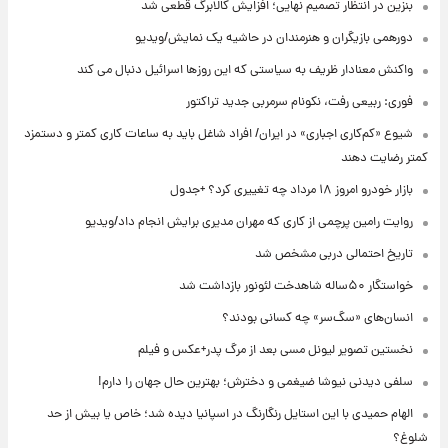
بنزین در انتظار تصمیم نهایی؛ افزایش کالابرگ قطعی شد
دورهمی بازیگران و هنرمندان در حاشیه یک نمایش/ویدیو
واکنش معنادار ظریف به سیاستی که این روزها اسرائیل دنبال می کند
فوری: ربیعی رفت، نکونام سرمربی جدید تراکتور
شیوع «کم‌کاری اجباری» در ایران/ افراد شاغل باید به ساعات کاری کمتر و دستمزد
کمتر رضایت دهند
بازار خودرو امروز ۱۸ مرداد چه تغییری کرد؟ +جدول
روایت رامین پرچمی از کاری که مهران مدیری برایش انجام داد/ویدیو
تاریخ احتمالی دربی مشخص شد
خواستگار ۵۰ساله شاهدخت لئونور بازداشت شد
انسان‌های «سگ‌سر» چه کسانی بودند؟
نخستین تصویر لیونل مسی بعد از مرگ پدر+عکس و فیلم
سلفی دیدنی نیوشا ضیغمی و دخترش؛ بهترین حال جهان را دارم!
الهام حمیدی با این استایل رنگارنگ در اسپانیا دیده شد؛ خاص یا بیش از حد
شلوغ؟