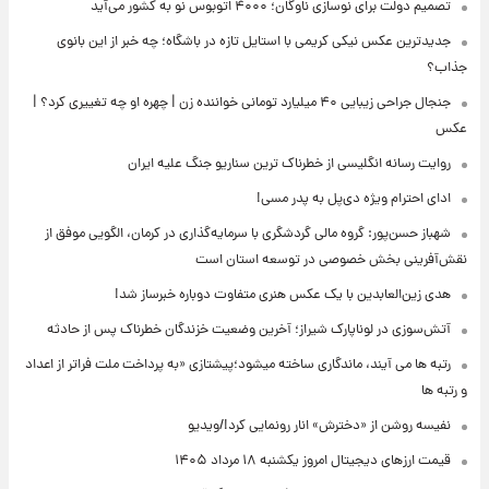
تصمیم دولت برای نوسازی ناوگان؛ ۴۰۰۰ اتوبوس نو به کشور می‌آید
جدیدترین عکس نیکی کریمی با استایل تازه در باشگاه؛ چه خبر از این بانوی
جذاب؟
جنجال جراحی زیبایی ۴۰ میلیارد تومانی خواننده زن | چهره او چه تغییری کرد؟ |
عکس
روایت رسانه انگلیسی از خطرناک ترین سناریو جنگ علیه ایران
ادای احترام ویژه دی‌پل به پدر مسی!
شهباز حسن‌پور: گروه مالی گردشگری با سرمایه‌گذاری در کرمان، الگویی موفق از
نقش‌آفرینی بخش خصوصی در توسعه استان است
هدی زین‌العابدین با یک عکس هنری متفاوت دوباره خبرساز شد!
آتش‌سوزی در لوناپارک شیراز؛ آخرین وضعیت خزندگان خطرناک پس از حادثه
رتبه ها می آیند، ماندگاری ساخته میشود؛پیشتازی «به پرداخت ملت فراتر از اعداد
و رتبه ها
نفیسه روشن از «دخترش» انار رونمایی کرد!/ویدیو
قیمت ارزهای دیجیتال امروز یکشنبه ۱۸ مرداد ۱۴۰۵