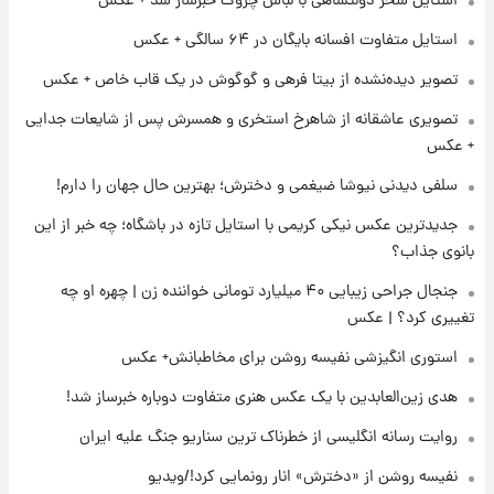
استایل سحر دولتشاهی با لباس چروک خبرساز شد + عکس
استایل متفاوت افسانه بایگان در ۶۴ سالگی + عکس
۱۴ ساعت پیش
فال قهوه روزانه یکشنبه ۱۸ مرداد ماه ۱۴۰۵
تصویر دیده‌نشده از بیتا فرهی و گوگوش در یک قاب خاص + عکس
تصویری عاشقانه از شاهرخ استخری و همسرش پس از شایعات جدایی
+ عکس
۱۵ ساعت پیش
فال روزانه واقعی یکشنبه ۱۸ مرداد ۱۴۰۵
سلفی دیدنی نیوشا ضیغمی و دخترش؛ بهترین حال جهان را دارم!
جدیدترین عکس نیکی کریمی با استایل تازه در باشگاه؛ چه خبر از این
بانوی جذاب؟
۲۲ ساعت پیش
ارزش سهام عدالت برای امروز ۱۷ مرداد ۱۴۰۵ +
جنجال جراحی زیبایی ۴۰ میلیارد تومانی خواننده زن | چهره او چه
جدول
تغییری کرد؟ | عکس
استوری انگیزشی نفیسه روشن برای مخاطبانش+ عکس
۲۳ ساعت پیش
لیونل مسی عزادار شد! + جزئیات
هدی زین‌العابدین با یک عکس هنری متفاوت دوباره خبرساز شد!
روایت رسانه انگلیسی از خطرناک ترین سناریو جنگ علیه ایران
نفیسه روشن از «دخترش» انار رونمایی کرد!/ویدیو