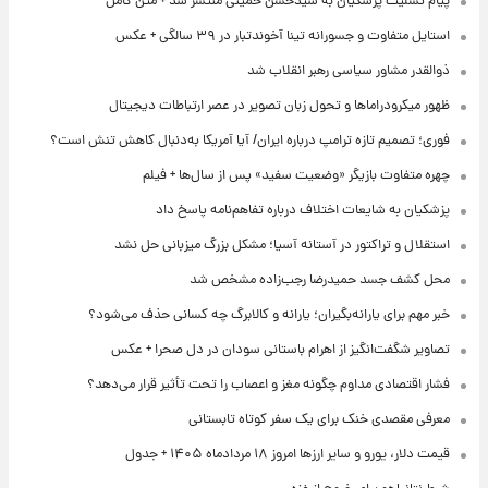
پیام تسلیت پزشکیان به سیدحسن خمینی منتشر شد + متن کامل
استایل متفاوت و جسورانه تینا آخوندتبار در ۳۹ سالگی + عکس
ذوالقدر مشاور سیاسی رهبر انقلاب شد
ظهور میکرودراماها و تحول زبان تصویر در عصر ارتباطات دیجیتال
فوری؛ تصمیم تازه ترامپ درباره ایران/ آیا آمریکا به‌دنبال کاهش تنش است؟
چهره متفاوت بازیگر «وضعیت سفید» پس از سال‌ها + فیلم
پزشکیان به شایعات اختلاف درباره تفاهم‌نامه پاسخ داد
استقلال و تراکتور در آستانه آسیا؛ مشکل بزرگ میزبانی حل نشد
محل کشف جسد حمیدرضا رجب‌زاده مشخص شد
خبر مهم برای یارانه‌بگیران؛ یارانه و کالابرگ چه کسانی حذف می‌شود؟
تصاویر شگفت‌انگیز از اهرام باستانی سودان در دل صحرا + عکس
فشار اقتصادی مداوم چگونه مغز و اعصاب را تحت تأثیر قرار می‌دهد؟
معرفی مقصدی خنک برای یک سفر کوتاه تابستانی
قیمت دلار، یورو و سایر ارزها امروز ۱۸ مردادماه ۱۴۰۵ + جدول