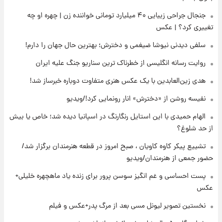
ملی
جنجال جراحی زیبایی ۴۰ میلیارد تومانی خواننده زن | چهره او چه
تغییری کرد؟ | عکس
۱۸ ساعت پیش
آتش‌سوزی در لوناپارک شیراز؛ آخرین وضعیت
سلفی دیدنی نیوشا ضیغمی و دخترش؛ بهترین حال جهان را دارم!
خزندگان خطرناک پس از حادثه
روایت رسانه انگلیسی از خطرناک ترین سناریو جنگ علیه ایران
۱۹ ساعت پیش
هدی زین‌العابدین با یک عکس هنری متفاوت دوباره خبرساز شد!
خواستگار ۵۰ساله شاهدخت لئونور بازداشت شد
نفیسه روشن از «دخترش» انار رونمایی کرد!/ویدیو
الهام حمیدی با این استایل رنگارنگ در اسپانیا دیده شد؛ خاص یا بیش
۱۹ ساعت پیش
از حد شلوغ؟
نخستین تصویر لیونل مسی بعد از مرگ
پدر+عکس و فیلم
تشییع پیکر کاوه کاویان ، صبح امروز در قطعه هنرمندان برگزار شد/
حضور جمعی از هنرمندان/ویدیو
۲۰ ساعت پیش
پست احساسی و غم انگیز سوسن پرور برای زنده یاد ماهچهره خلیلی+
استوری مرموز محمدحسین میثاقی با موی
عکس
بازکات
نخستین تصویر لیونل مسی بعد از مرگ پدر+عکس و فیلم