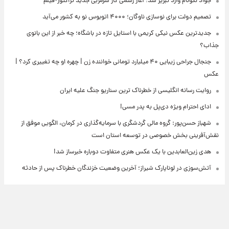
جواد نکونام وارد تبریز شد؛ آغاز رسمی کار سرمربی جدید تراکتور+فیلم
تصمیم دولت برای نوسازی ناوگان؛ ۴۰۰۰ اتوبوس نو به کشور می‌آید
جدیدترین عکس نیکی کریمی با استایل تازه در باشگاه؛ چه خبر از این بانوی
جذاب؟
جنجال جراحی زیبایی ۴۰ میلیارد تومانی خواننده زن | چهره او چه تغییری کرد؟ |
عکس
روایت رسانه انگلیسی از خطرناک ترین سناریو جنگ علیه ایران
ادای احترام ویژه دی‌پل به پدر مسی!
شهباز حسن‌پور: گروه مالی گردشگری با سرمایه‌گذاری در کرمان، الگویی موفق از
نقش‌آفرینی بخش خصوصی در توسعه استان است
هدی زین‌العابدین با یک عکس هنری متفاوت دوباره خبرساز شد!
آتش‌سوزی در لوناپارک شیراز؛ آخرین وضعیت خزندگان خطرناک پس از حادثه