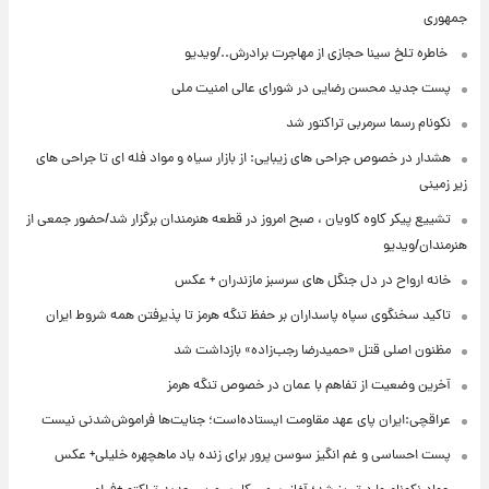
جمهوری
⁨ خاطره تلخ سینا حجازی از مهاجرت برادرش../ویدیو
پست جدید محسن رضایی در شورای عالی امنیت ملی
نکونام رسما سرمربی تراکتور شد
هشدار در خصوص جراحی های زیبایی: از بازار سیاه و مواد فله ای تا جراحی های
زیر زمینی
تشییع پیکر کاوه کاویان ، صبح امروز در قطعه هنرمندان برگزار شد/حضور جمعی از
هنرمندان/ویدیو
خانه ارواح در دل جنگل های سرسبز مازندران + عکس
تاکید سخنگوی سپاه پاسداران بر حفظ تنگه هرمز تا پذیرفتن همه شروط ایران
مظنون اصلی قتل «حمیدرضا رجب‌زاده» بازداشت شد
آخرین وضعیت از تفاهم با عمان در خصوص تنگه هرمز
عراقچی:ایران پای عهد مقاومت ایستاده‌است؛ جنایت‌ها فراموش‌شدنی نیست
پست احساسی و غم انگیز سوسن پرور برای زنده یاد ماهچهره خلیلی+ عکس