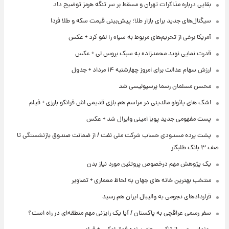
بقایی درباره مذاکرات تهران و مسقط بر سر تنگه هرمز توضیح داد
سیگنال‌های جدید برای بازار طلا؛ پیش‌بینی قیمت سکه و طلا فردا
آمریکا برخی از تحریم‌های مربوط به سپاه را لغو کرد + عکس
قدرت نمایی نوید محمدزاده به سبک بروس لی + عکس
ارزش سهام عدالت برای امروز چهارشنبه ۱۴ مرداد + جدول
محسن مسلمان رسما پرسپولیسی شد
اشک های پائولو مالدینی در مراسم هم بازی قدیمی اش فرانکو بارزی + فیلم
پست مفهومی جدید پویا امینی وایرال شد + عکس
پشت پرده‌ مسدودی حساب شرکت ملی نفت / از ضمانت صندوق بازنشستگی تا
صف ۳ بانک طلبکار
یک پژوهش مهم درخصوص پروتئین مورد نیاز بدن
منتخب بهترین خانه های جهان به لحاظ معماری + تصاویر
قراردادهای نجومی به والیبال ایران هم رسید
سفر رسمی عراقچی به پاکستان / آیا یک رایزنی مهم منطقه‌ای در راه است؟