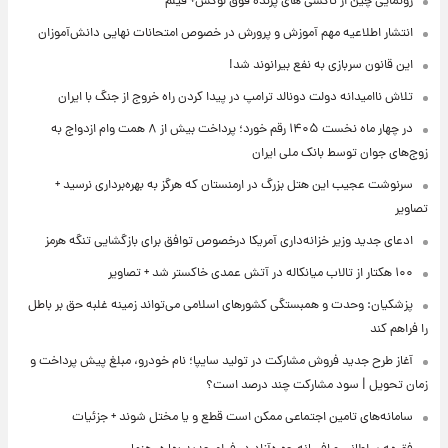
رونمایی چین از تاکسی های پرنده فوق لوکس+ فیلم
انتشار اطلاعیه مهم آموزش و پرورش در خصوص امتحانات نهایی دانش‌آموزان
این قانون سربازی به نفع بیرانوند شد!
تلاش ناامیدانه‌ دولت دونالد ترامپ در پیدا کردن راه خروج از جنگ با ایران
در چهار ماه نخست ۱۴۰۵ رقم خورد؛ پرداخت بیش از ۸ همت وام ازدواج به
زوج‌های جوان توسط بانک ملی ایران
سرنوشت عجیب این هتل بزرگ در ارمنستان که هرگز به بهره‌برداری نرسید +
تصاویر
ادعای جدید وزیر خزانه‌داری آمریکا درخصوص توافق برای بازگشایی تنگه هرمز
۱۰۰ هکتار از تالاب میانکاله در آتش عمدی خاکستر شد + تصاویر
پزشکیان: وحدت و همبستگی کشورهای اسلامی می‌تواند زمینه غلبه حق بر باطل
را فراهم کند
آغاز طرح جدید فروش مشارکت در تولید سایپا؛ نام خودرو، مبلغ پیش پرداخت و
زمان تحویل | سود مشارکت چند درصد است؟
سامانه‌های تامین اجتماعی ممکن است قطع و یا مختل شوند + جزئیات