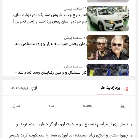
۱۹ ساعت پیش
آغاز طرح جدید فروش مشارکت در تولید سایپا؛
نام خودرو، مبلغ پیش پرداخت و زمان تحویل |
سود مشارکت چند درصد است؟
۲۱ ساعت پیش
زمان پخش «مرد سه هزار چهره» مشخص شد
۲۱ ساعت پیش
کار استقلال و رامین رضاییان رسما تمام شد +
عکس / خداحافظی صمیمانه آبی ها با رامین!
پربازدید ها
پربحث ها
۲۱ ساعت پیش
آتش اختلاف در اینستاگرام؛ تمجید از حردانی به
روز
هفته
ماه
سال
مذاق رضاییان خوش نیامد+عکس
تصاویری از مراسم تشییع مریم همتیان، بازیگر جوان سینما/ویدیو
۲۲ ساعت پیش
پروین اعتصامی در دوران نوجوانی؛ اواخر دهه
چهره خشن و انرژی زنانه سپیده خداوردی همه را میخکوب کرد؛ همسر
۱۲۹۰ شمسی