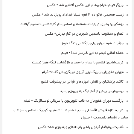
بازیگر فیلم اخراجی‌ها با این عکس آفتابی شد + عکس
ژست صمیمی خانواده ۴ نفره شیلا خداداد پربازدید شد + عکس
پزشکیان: رهبری درباره تفاهمنامه بر اساس نظر کارشناسی تصمیم گرفتند
تصاویر متفاوت یاسمین شجریان در کنار پدرش+ عکس
جزئیات شرط ایران برای بازگشایی تنگه هرمز
حمله لفظی قیصر به ابی خبرساز شد! + فیلم
غریب‌آبادی: تفاهم با عمان به معنای بازگشایی تنگه هرمز نیست
مهران غفوریان از بزرگ‌ترین آرزوی بازیگری‌اش گفت+ فیلم
تاکید پزشکیان بر نقش آموزه‌های قرآنی در پیشرفت کشور
پرسپولیس پیش از آغاز لیگ به پیروزی رسید
بازگشت مهران غفوریان به قاب تلویزیون با سریالی نوستالژیک + فیلم
شرایط تازه فروش اقساطی سایپا اعلام شد؛ شاهین، کوییک، اطلس، سهند و
ساینا با اقساط بلندمدت + جدول
قابلیت پرطرفدار آیفون راهی رایانه‌های ویندوزی شد+ عکس