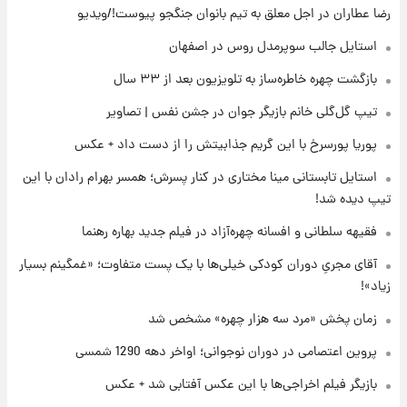
رضا عطاران در اجل معلق به تیم بانوان جنگجو پیوست!/ویدیو
۲۲ ساعت پیش
استایل جالب سوپرمدل روس در اصفهان
قدرت‌نمایی نظامی چین؛ بمب‌افکن حامل موشک
بازگشت چهره خاطره‌ساز به تلویزیون بعد از ۳۳ سال
هسته‌ای در آسمان ظاهر شد
تیپ گل‌گلی خانم بازیگر جوان در جشن نفس | تصاویر
۲۲ ساعت پیش
پوریا پورسرخ با این گریم جذابیتش را از دست داد + عکس
رونالدو از گنجینه خودروهای لوکسش رونمایی
کرد
استایل تابستانی مینا مختاری در کنار پسرش؛ همسر بهرام رادان با این
تیپ دیده شد!
۱ روز پیش
فقیهه سلطانی و افسانه چهره‌آزاد در فیلم جدید بهاره رهنما
قیمت دلار در بازار آزاد امروز چهارشنبه ۱۴ مرداد
۱۴۰۵/ نرخ‌ها ثابت ماند؟ +جدول
آقای مجریِ دوران کودکی خیلی‌ها با یک پست متفاوت؛ «غمگینم بسیار
زیاد»!
۱ روز پیش
علی مطهری: اجرای کامل تفاهم‌نامه اسلام‌آباد،
زمان پخش «مرد سه هزار چهره» مشخص شد
پیروزی بزرگ‌تری برای ایران است
پروین اعتصامی در دوران نوجوانی؛ اواخر دهه 1290 شمسی
بازیگر فیلم اخراجی‌ها با این عکس آفتابی شد + عکس