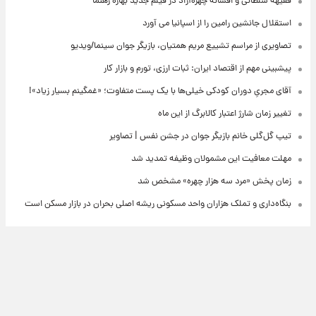
فقیهه سلطانی و افسانه چهره‌آزاد در فیلم جدید بهاره رهنما
استقلال جانشین رامین را از اسپانیا می آورد
تصاویری از مراسم تشییع مریم همتیان، بازیگر جوان سینما/ویدیو
پیشبینی مهم از اقتصاد ایران: ثبات ارزی، تورم و بازار کار
آقای مجریِ دوران کودکی خیلی‌ها با یک پست متفاوت؛ «غمگینم بسیار زیاد»!
تغییر زمان شارژ اعتبار کالابرگ از این ماه
تیپ گل‌گلی خانم بازیگر جوان در جشن نفس | تصاویر
مهلت معافیت این مشمولان وظیفه تمدید شد
زمان پخش «مرد سه هزار چهره» مشخص شد
بنگاه‌داری و تملک هزاران واحد مسکونی ریشه اصلی بحران در بازار مسکن است