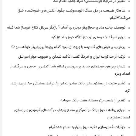
تغییر در شرایط بازنشستگی؛ شرط جدید اعلام شد
شاهکار طبیعت در دل سنگ؛ تومسونیت چگونه نقش‌های خیره‌کننده خلق
می‌کند؟+فیلم
توصیف جالب هادی حجازی‌فر درباره ی "سایه" بازیگر سریال کلاغ خبرساز شد+فیلم
ایران تعرفه ۷ درصدی تردد از تنگه هرمز را ابلاغ کرد
پیش‌بینی بارش‌های گسترده با ورود ال‌نینو؛ کدام روزها پربارش‌تر خواهند بود؟
ترکیه از مذاکرات ایران و آمریکا گفت؛ تأکید فیدان بر ضرورت مهار اسرائیل
شماره پیراهن خریدهای جدید پرسپولیس اعلام شد؛ تیکدری، محبی و سرگیف با
اعداد ویژه
تغییر مثبت در عملکرد مالی بانک صادرات ایران/ درآمد عملیاتی ۸۰ درصد رشد
کرد
تقدیر از شعب برتر منطقه هفت بانک سرمایه
اجرای برنامه تحول بانک با تمرکز بر منابع پایدار، درآمدهای کارمزدی و بازسازی
اعتماد مشتریان
جزئیات فعال‌سازی «کیف پول ایران» اعلام شد+فیلم