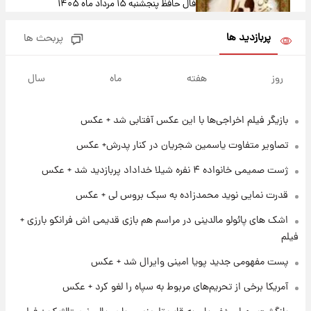
فال حافظ پنجشنبه ۱۵ مرداد ماه ۱۴۰۵
پربازدید ها
پربحث ها
۱۵ ساعت پیش
فال قهوه روزانه پنجشنبه ۱۵ مرداد ماه ۱۴۰۵
روز
هفته
ماه
سال
بازیگر فیلم اخراجی‌ها با این عکس آفتابی شد + عکس
۱۶ ساعت پیش
فال روزانه واقعی پنجشنبه ۱۵ مرداد ۱۴۰۵
تصاویر متفاوت یاسمین شجریان در کنار پدرش+ عکس
ژست صمیمی خانواده ۴ نفره شیلا خداداد پربازدید شد + عکس
۲۳ ساعت پیش
قدرت نمایی نوید محمدزاده به سبک بروس لی + عکس
ارزش سهام عدالت برای امروز چهارشنبه ۱۴ مرداد
+ جدول
اشک های پائولو مالدینی در مراسم هم بازی قدیمی اش فرانکو بارزی +
فیلم
۱ روز پیش
پست مفهومی جدید پویا امینی وایرال شد + عکس
آغاز طرح جدید فروش مشارکت در تولید سایپا؛
نام خودرو، مبلغ پیش پرداخت و زمان تحویل |
آمریکا برخی از تحریم‌های مربوط به سپاه را لغو کرد + عکس
سود مشارکت چند درصد است؟