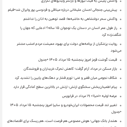
واکنش پلیس به فیک نیوزها و بازنشر ویدیوهای تکراری
پیش‌بینی جنجالی احسان علیخانی درباره میثاقی و فردوسی پور وایرال شد+فیلم
واکنش سحر دولتشاهی به حاشیه‌ها: قصد توهین به اذان را نداشتم
راز طول عمر انسان در دستان یک نوجوان ۱۵ ساله؟ ادعایی که جهان را
شگفت‌زده کرد
روایت پزشکیان از برنامه‌های دولت برای بهبود معیشت مردم امشب منتشر
می‌شود
قیمت گوشت قرمز امروز پنجشنبه ۱۵ مرداد ۱۴۰۵ +جدول
بازار مسکن در مرداد آرام گرفت؛ کاهش تحرک خریداران و فروشندگان
شکاف نجومی میان فقیر و غنی؛ تورم فشار بر دهک‌های پایین را تشدید کرد
پیام اطمینان‌بخش سخنگوی ارتش: ارتش در بالاترین سطح آمادگی قرار دارد
عرضه اولیه «احیا۱» ۱۹ مرداد در فرابورس
تغییر تند قیمت محصولات ایران‌خودرو و سایپا امروز پنجشنبه ۱۵ مرداد ۱۴۰۵
+جدول
هشدار بانک جهانی؛ هوش مصنوعی هم فرصت است، هم ریسک برای اقتصادهای