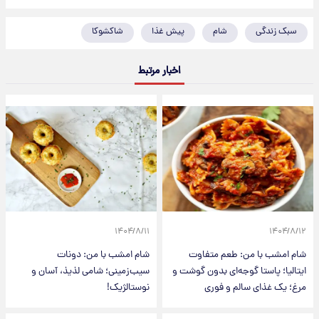
سبک زندگی
شام
پیش غذا
شاکشوکا
اخبار مرتبط
۱۴۰۴/۸/۱۱
۱۴۰۴/۸/۱۲
شام امشب با من: طعم متفاوت
شام امشب با من: دونات
ایتالیا؛ پاستا گوجه‌ای بدون گوشت و
سیب‌زمینی؛ شامی لذیذ، آسان و
مرغ؛ یک غذای سالم و فوری
نوستالژیک!