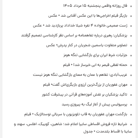
فال روزانه واقعی پنجشنبه ۱۵ مرداد ۱۴۰۵
بازیگر فیلم اخراجی‌ها با این عکس آفتابی شد + عکس
ژست صمیمی خانواده ۴ نفره شیلا خداداد پربازدید شد + عکس
پزشکیان: رهبری درباره تفاهمنامه بر اساس نظر کارشناسی تصمیم گرفتند
تصاویر متفاوت یاسمین شجریان در کنار پدرش+ عکس
جزئیات شرط ایران برای بازگشایی تنگه هرمز
حمله لفظی قیصر به ابی خبرساز شد! + فیلم
غریب‌آبادی: تفاهم با عمان به معنای بازگشایی تنگه هرمز نیست
مهران غفوریان از بزرگ‌ترین آرزوی بازیگری‌اش گفت+ فیلم
تاکید پزشکیان بر نقش آموزه‌های قرآنی در پیشرفت کشور
پرسپولیس پیش از آغاز لیگ به پیروزی رسید
بازگشت مهران غفوریان به قاب تلویزیون با سریالی نوستالژیک + فیلم
شرایط تازه فروش اقساطی سایپا اعلام شد؛ شاهین، کوییک، اطلس، سهند و
ساینا با اقساط بلندمدت + جدول