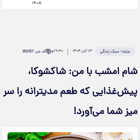
۱۴۰۵
۰
>
سبک زندگی
۱۳ آبان ۱۴۰۴
۱۹:۳۰
کد خبر: 950157
خانه
شام امشب با من: شاکشوکا،
پیش‌غذایی که طعم مدیترانه را سر
میز شما می‌آورد!