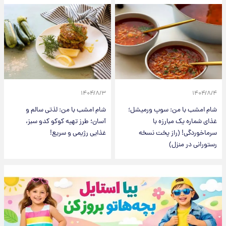
۱۴۰۴/۸/۳
۱۴۰۴/۸/۴
شام امشب با من: سوپ ورمیشل؛
شام امشب با من: لذتی سالم و
غذای شماره یک مبارزه با
آسان؛ طرز تهیه کوکو کدو سبز،
سرماخوردگی! (راز پخت نسخه
غذایی رژیمی و سریع!
رستورانی در منزل)