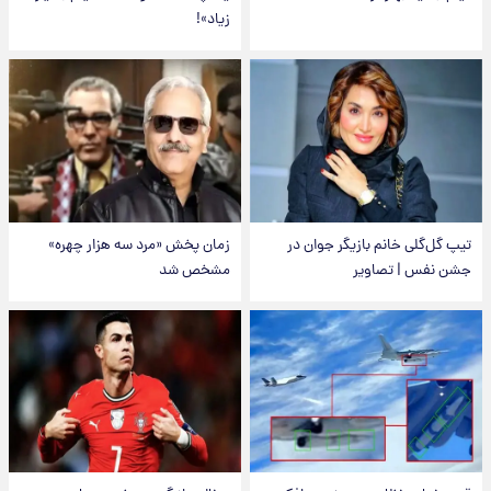
زیاد»!
تیپ گل‌گلی خانم بازیگر جوان در
زمان پخش «مرد سه هزار چهره»
جشن نفس | تصاویر
مشخص شد