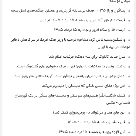
درحال توسعه
پنتاگون و راز F-۳۵؛ حذف بی‌سابقه گزارش‌های عملکرد جنگنده‌های نسل پنجم
قیمت دلار بازار آزاد امروز پنجشنبه ۱۵ مرداد ۱۴۰۵ +جدول
قیمت طلا و سکه امروز پنجشنبه ۱۵ مرداد ۱۴۰۵
واشنگتن‌پست فاش کرد: مشاجره ترامپ با وزیر جنگ آمریکا بر سر کاهش ذخایر
مهمات در نبرد با ایران
شارژ جدید کالابرگ برای سه دهک؛ جزئیات اعلام شد
واکنش ونس به مذاکرات با ایران؛ تهران طرف دشواری برای گفت‌وگو است
ادعای جنجالی ترامپ؛ ایران به‌دنبال توافق است، گزینه نظامی هم پابرجاست
آش یخ؛ غذای سنتی خنکی که تابستان را دلپذیرتر می‌کند
کشف شگفت‌انگیز طلسم‌های سوسکی و مجسمه‌های سنگی در یک گورستان
باستانی + عکس
این چای هندی می‌تواند به چربی‌سوزی کمک کند؟
فال حافظ پنجشنبه ۱۵ مرداد ماه ۱۴۰۵
فال قهوه روزانه پنجشنبه ۱۵ مرداد ماه ۱۴۰۵