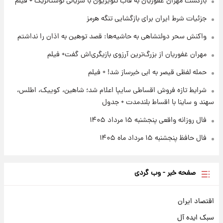
بازگشت مهران غفوریان به قاب تلویزیون با سریالی نوستالژیک + فیلم
۱ روز پیش
زمان پخش «مرد سه هزار چهره» مشخص شد
جزئیات شرط ایران برای بازگشایی تنگه هرمز
واکنش سحر دولتشاهی به حاشیه‌ها: قصد توهین به اذان را نداشتم
۱ روز پیش
مهران غفوریان از بزرگ‌ترین آرزوی بازیگری‌اش گفت+ فیلم
کار استقلال و رامین رضاییان رسما تمام شد +
عکس / خداحافظی صمیمانه آبی ها با رامین!
حمله لفظی قیصر به ابی خبرساز شد! + فیلم
شرایط تازه فروش اقساطی سایپا اعلام شد؛ شاهین، کوییک، اطلس،
سهند و ساینا با اقساط بلندمدت + جدول
فال روزانه واقعی پنجشنبه ۱۵ مرداد ۱۴۰۵
فال حافظ پنجشنبه ۱۵ مرداد ماه ۱۴۰۵
صفحه خبر - وب گردی
اقتصاد ایران
سبک ایده آل