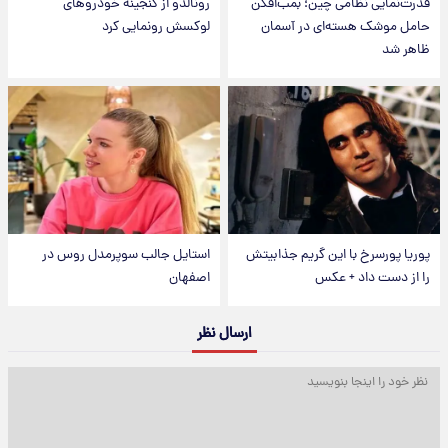
قدرت‌نمایی نظامی چین؛ بمب‌افکن
رونالدو از گنجینه خودروهای
حامل موشک هسته‌ای در آسمان
لوکسش رونمایی کرد
ظاهر شد
پوریا پورسرخ با این گریم جذابیتش
استایل جالب سوپرمدل روس در
را از دست داد + عکس
اصفهان
ارسال نظر