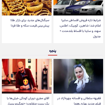
شرایط تازه فروش اقساطی سایپا
سیگنال‌های جدید برای بازار طلا؛
اعلام شد؛ شاهین، کوییک، اطلس،
پیش‌بینی قیمت سکه و طلا فردا
سهند و ساینا با اقساط بلندمدت +
جدول
پنجره
فقیهه سلطانی و افسانه چهره‌آزاد در
آقای مجریِ دوران کودکی خیلی‌ها با
فیلم جدید بهاره رهنما
یک پست متفاوت؛ «غمگینم بسیار