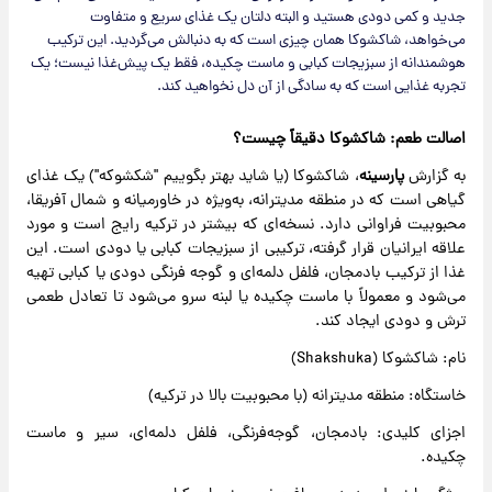
جدید و کمی دودی هستید و البته دلتان یک غذای سریع و متفاوت
می‌خواهد، شاکشوکا همان چیزی است که به دنبالش می‌گردید. این ترکیب
هوشمندانه از سبزیجات کبابی و ماست چکیده، فقط یک پیش‌غذا نیست؛ یک
تجربه غذایی است که به سادگی از آن دل نخواهید کند.
اصالت طعم: شاکشوکا دقیقاً چیست؟
به گزارش
پارسینه
، شاکشوکا (یا شاید بهتر بگوییم "شکشوکه") یک غذای
گیاهی است که در منطقه مدیترانه، به‌ویژه در خاورمیانه و شمال آفریقا،
محبوبیت فراوانی دارد. نسخه‌ای که بیشتر در ترکیه رایج است و مورد
علاقه ایرانیان قرار گرفته، ترکیبی از سبزیجات کبابی یا دودی است. این
غذا از ترکیب بادمجان، فلفل دلمه‌ای و گوجه فرنگی دودی یا کبابی تهیه
می‌شود و معمولاً با ماست چکیده یا لبنه سرو می‌شود تا تعادل طعمی
ترش و دودی ایجاد کند.
نام: شاکشوکا (Shakshuka)
خاستگاه: منطقه مدیترانه (با محبوبیت بالا در ترکیه)
اجزای کلیدی: بادمجان، گوجه‌فرنگی، فلفل دلمه‌ای، سیر و ماست
چکیده.