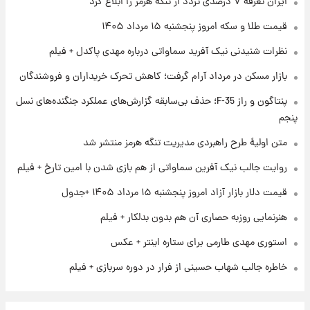
ایران تعرفه ۷ درصدی تردد از تنگه هرمز را ابلاغ کرد
فال روزانه واقعی پنجشنبه ۱۵ مرداد ۱۴۰۵
قیمت طلا و سکه امروز پنجشنبه ۱۵ مرداد ۱۴۰۵
نظرات شنیدنی نیک آفرید سماواتی درباره مهدی پاکدل + فیلم
۱ روز پیش
بازار مسکن در مرداد آرام گرفت؛ کاهش تحرک خریداران و فروشندگان
ارزش سهام عدالت برای امروز چهارشنبه ۱۴ مرداد
+ جدول
پنتاگون و راز F-35؛ حذف بی‌سابقه گزارش‌های عملکرد جنگنده‌های نسل
پنجم
۱ روز پیش
آغاز طرح جدید فروش مشارکت در تولید سایپا؛
متن اولیۀ طرح راهبردی مدیریت تنگه هرمز منتشر شد
نام خودرو، مبلغ پیش پرداخت و زمان تحویل |
روایت جالب نیک آفرین سماواتی از هم بازی شدن با امین تارخ + فیلم
سود مشارکت چند درصد است؟
قیمت دلار بازار آزاد امروز پنجشنبه ۱۵ مرداد ۱۴۰۵ +جدول
هنرنمایی روزبه حصاری آن هم بدون بدلکار + فیلم
استوری مهدی طارمی برای ستاره اینتر + عکس
خاطره جالب شهاب حسینی از فرار در دوره سربازی + فیلم