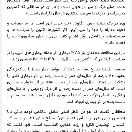
کنتیکت، گفت: «این گزارش یک زنگ خطر است: بیماری قلبی همچنان
علت اصلی مرگ و میر در جهان است و بار آن در مناطقی که کمترین
تجهیزات را دارند، با سرعت بیشتری در حال افزایش است.»
وی در یک بیانیه خبری افزود: «خبر خوب این است که ما خطرات و
نحوه مقابله با آنها را می‌دانیم. اگر کشورها اکنون با سیاست‌ها و
سیستم‌های بهداشتی مؤثر اقدام کنند، می‌توان جان میلیون‌ها نفر را
نجات داد.»
در این مطالعه، محققان بار ۳۷۵ بیماری، از جمله بیماری‌های قلبی، را بر
سلامت افراد در ۲۰۴ کشور بین سال‌های ۱۹۹۰ تا ۲۰۲۳ تخمین زدند.
محققان گفتند نتایج نشان می‌دهد که عوامل خطر مرتبط با سبک زندگی
حدود ۸۰ درصد از سال‌های عمر از دست رفته بر اثر بیماری قلبی را
تشکیل می‌دهند. سال‌های عمر از دست رفته بر اثر ناتوانی، معیاری
است که سال‌های عمر از دست رفته بر اثر مرگ زودرس را با سال‌های
زندگی با ناتوانی ترکیب می‌کند تا تصویری کامل از سال‌های عمر سالم از
دست رفته بر اثر بیماری ایجاد کند.
محققان گفتند که عوامل خطر اصلی شامل شاخص توده بدنی بالا
(تخمین چربی بدن بر اساس قد و وزن)؛ سطح بالای قند خون؛ سیگار
کشیدن؛ نوشیدن الکل؛ و رژیم غذایی نامناسب است. آنها گفتند که
سایر عوامل خطر اصلی شامل قرار گرفتن در معرض عوامل محیطی مانند