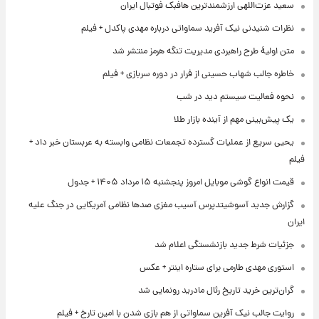
سعید عزت‌اللهی ارزشمندترین هافبک فوتبال ایران
نظرات شنیدنی نیک آفرید سماواتی درباره مهدی پاکدل + فیلم
متن اولیۀ طرح راهبردی مدیریت تنگه هرمز منتشر شد
خاطره جالب شهاب حسینی از فرار در دوره سربازی + فیلم
نحوه فعالیت سیستم دید در شب
یک پیش‌بینی مهم از آینده بازار طلا
یحیی سریع از عملیات گسترده تجمعات نظامی وابسته به عربستان خبر داد +
فیلم
قیمت انواع گوشی موبایل امروز پنجشنبه ۱۵ مرداد ۱۴۰۵ + جدول
گزارش جدید آسوشیتدپرس آسیب مغزی صدها نظامی آمریکایی در جنگ علیه
ایران
جزئیات شرط جدید بازنشستگی اعلام شد
استوری مهدی طارمی برای ستاره اینتر + عکس
گران‌ترین خرید تاریخ رئال مادرید رونمایی شد
روایت جالب نیک آفرین سماواتی از هم بازی شدن با امین تارخ + فیلم