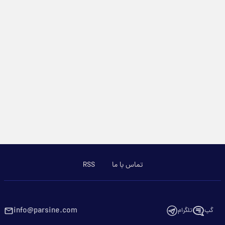
تماس با ما
RSS
info@parsine.com
گپ
تلگرام