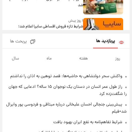
شد
۱ روز پیش
شرایط تازه فروش اقساطی سایپا اعلام شد؛
شاهین، کوییک، اطلس، سهند و ساینا با اقساط
بلندمدت + جدول
پربازدید ها
پربحث ها
۱ روز پیش
سیگنال‌های جدید برای بازار طلا؛ پیش‌بینی
روز
هفته
ماه
سال
قیمت سکه و طلا فردا
واکنش سحر دولتشاهی به حاشیه‌ها: قصد توهین به اذان را نداشتم
۱ روز پیش
فال حافظ پنجشنبه ۱۵ مرداد ماه ۱۴۰۵
راز طول عمر انسان در دستان یک نوجوان ۱۵ ساله؟ ادعایی که جهان
را شگفت‌زده کرد
۱ روز پیش
پیش‌بینی جنجالی احسان علیخانی درباره میثاقی و فردوسی پور وایرال
فال قهوه روزانه پنجشنبه ۱۵ مرداد ماه ۱۴۰۵
شد+فیلم
شرایط تفاهم‌نامه به نفع ایران بهبود یافت
۱ روز پیش