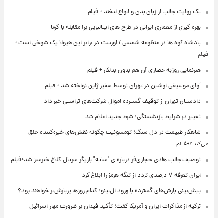
یک روایت جالب از زبان بدن و انواع لبخند + فیلم
بهره گیری از معماری ایرانی در طرح های ایتالیایی برا مقابله با گرما
پادشاه کوه ها در منظومه شمسی / اورست در برابر این هیولا یک شوخی است +
فیلم
هنرنمایی روزبه حصاری آن هم بدون بدلکار + فیلم
آوای موسیقی اوشین در تهران توسط سفیر ژاپن نواخته شد + فیلم
دادستان تهران از توقیف گسترده اموال شرکت‌های تراستی خبر داد
تغییر در شرایط بازنشستگی؛ شرط جدید اعلام شد
شاهکار طبیعت در دل سنگ؛ تومسونیت چگونه نقش‌های خیره‌کننده خلق
می‌کند؟+فیلم
توصیف جالب هادی حجازی‌فر درباره ی "سایه" بازیگر سریال کلاغ خبرساز شد+فیلم
ایران تعرفه ۷ درصدی تردد از تنگه هرمز را ابلاغ کرد
پیش‌بینی بارش‌های گسترده با ورود ال‌نینو؛ کدام روزها پربارش‌تر خواهند بود؟
ترکیه از مذاکرات ایران و آمریکا گفت؛ تأکید فیدان بر ضرورت مهار اسرائیل