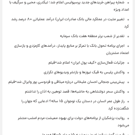
شماره پیراهن خریدهای جدید پرسپولیس اعلام شد؛ تیکدری، محبی و سرگیف با
اعداد ویژه
تغییر مثبت در عملکرد مالی بانک صادرات ایران/ درآمد عملیاتی ۸۰ درصد رشد
کرد
تقدیر از شعب برتر منطقه هفت بانک سرمایه
اجرای برنامه تحول بانک با تمرکز بر منابع پایدار، درآمدهای کارمزدی و بازسازی
اعتماد مشتریان
جزئیات فعال‌سازی «کیف پول ایران» اعلام شد+فیلم
واکنش پلیس به فیک نیوزها و بازنشر ویدیوهای تکراری
پیش‌بینی جنجالی احسان علیخانی درباره میثاقی و فردوسی پور وایرال شد+فیلم
واکنش سحر دولتشاهی به حاشیه‌ها: قصد توهین به اذان را نداشتم
راز طول عمر انسان در دستان یک نوجوان ۱۵ ساله؟ ادعایی که جهان را
شگفت‌زده کرد
روایت پزشکیان از برنامه‌های دولت برای بهبود معیشت مردم امشب منتشر
می‌شود