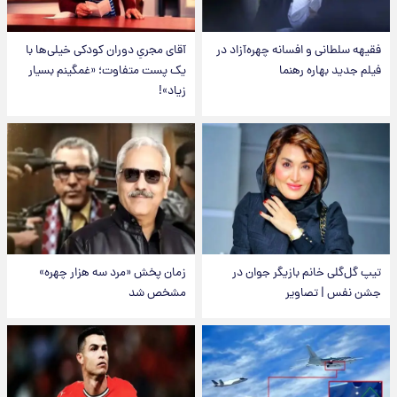
فقیهه سلطانی و افسانه چهره‌آزاد در
آقای مجریِ دوران کودکی خیلی‌ها با
فیلم جدید بهاره رهنما
یک پست متفاوت؛ «غمگینم بسیار
زیاد»!
تیپ گل‌گلی خانم بازیگر جوان در
زمان پخش «مرد سه هزار چهره»
جشن نفس | تصاویر
مشخص شد