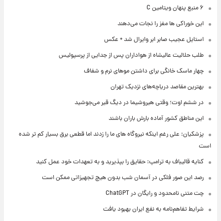
۶ منبع پنهان ویتامین C
این خوراکی ها مغز را نجات می‌دهند
استایل عجیب صابر ابر وایرال شد + عکس
طلب حلالیت عالیشاه از هواداران پس از جدایی از پرسپولیس
چهار ماسک خانگی برای داشتن موهای نرم و شفاف
بهترین مقاصد دریاچه‌های نزدیک تهران
در ششم اوت؛ وقتی هیروشیما در دیگ قیر می‌جوشید
این مناطق کشور آماده بارش باران باشند
پزشکیان: علی رغم اینکه نیروگاه های ما را زدند اما قطعی برق بسیار کم تر شده
است
کنایه قالیباف به ترامپ: حقایق را بپذیرید و به تعهدات خود عمل کنید
رصد این صور فلکی در آسمان شب بدون هیچ تجهیزاتی ممکن است
چت متنی نامحدود و رایگان در ChatGPT
شرایط تفاهم‌نامه به نفع ایران بهبود یافت