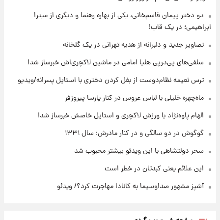
با قدرتمندترین و بادوام ترین تانک جهان آشنا
شوید+ فیلم
دو دختر پیمان قاسم‌خانی، یکی از بهاره رهنما و دیگری از میترا
ابراهیمی؛ در یک قاب!
۱۴ ساعت پیش
تصاویر جدید و دلبرانه از هدیه تهرانی در یک گلخانه
قیمت طلا ۱۸عیار امروز شنبه ۱۷ مرداد ۱۴۰۵
+جدول
سلفی‌های پی‌درپی هلیا امامی در ماشین لاکچری‌اش خبرساز شد!
ترس نعیمه نظام‌دوست از بغل کردن دختری با استایل پسرانه/ویدیو
۱۴ ساعت پیش
قیمت محصولات ایران‌خودرو و سایپا امروز شنبه
ماه‌چهره خلیلی با لباس عروس در کنار پارسا پیروزفر
۱۷ مرداد ۱۴۰۵
الهام پاوه‌نژاد با ورزش لاکچری و استایل خاصش خبرساز شد!
گوگوش در دو سالگی و در کنار مادرش؛ سال ۱۳۳۱
سحر دولتشاهی با این ویدئو بیشتر محبوب شد
این علائم یعنی کبدتان در خطر است
آشپز مشهور صداوسیما به کانادا مهاجرت کرد؟/ ویدئو