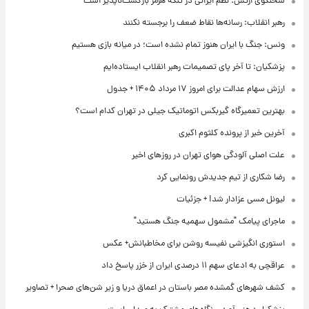
سخنگوی ارتش: نظم ایرانی در تنگه هرمز بازگشت‌ناپذیر است
رهبر انقلاب: رسانه‌ها نقاط ضعف را برجسته نکنند
ونس: جنگ با ایران هنوز تمام نشده است؛ در میانه بازی هستیم
پزشکیان: تا آخر پای تصمیمات رهبر انقلاب ایستاده‌ایم
ارزش سهام عدالت برای امروز ۱۷ مرداد ۱۴۰۵ + جدول
بهترین تعمیرگاه گیربکس اتوماتیک جیلی در تهران کدام است؟
آخرین خبر از پرونده کلثوم اکبری
علت اصلی آلودگی هوای تهران در روزهای اخیر
رضا شکاری از تیم جدیدش رونمایی کرد
لیونل مسی عزادار شد! + جزئیات
ماجرای پیامک "مشمول سهمیه جنگ هستید"
استوری انگیزشی نفیسه روشن برای مخاطبانش+ عکس
عراقچی به ادعای سهم ۱۱ درصدی ایران از خزر پاسخ داد
کشف شهرهای گمشده مصر باستان در اعماق دریا و زیر شن‌های صحرا + تصاویر