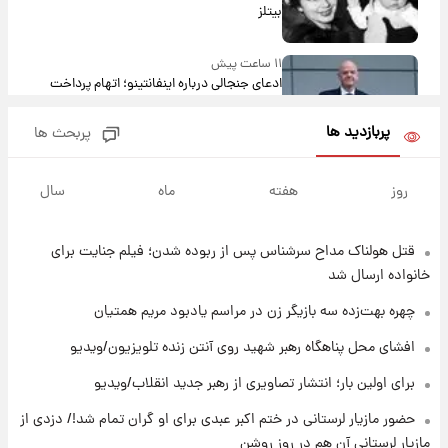
بیتلز
۱۱ ساعت پیش
ادعای جنجالی درباره اینفانتینو؛ اتهام پرداخت
پول به معشوقه با درآمد یوفا
پربازدید ها
پربحث ها
۱۲ ساعت پیش
هشدار درباره کمبود یک ماده معدنی؛ خطر
روز
هفته
ماه
سال
آلزایمر و زوال عقل افزایش می‌یابد؟
قتل هولناک مداح سرشناس پس از ربوده شدن؛ فیلم جنایت برای
۱۲ ساعت پیش
انتقاد تند پیمان طالبی از مسئولان استقلال در
خانواده ارسال شد
پی رفتن رامین رضاییان+ عکس
چهره بهت‌زده سه بازیگر زن در مراسم یادبود مریم همتیان
۱۲ ساعت پیش
افشای محل پناهگاه‌ رهبر شهید روی آنتن زنده تلویزیون/ویدیو
قیمت گوشت گوساله و گوسفند امروز شنبه ۱۷
برای اولین بار؛ انتشار تصاویری از رهبر جدید انقلاب/ویدیو
مرداد ۱۴۰۵ +جدول
حضور مازیار لرستانی در ختم اکبر عبدی برای او گران تمام شد!/ دزدی از
۱۳ ساعت پیش
مازیار لرستانی آن هم در روز روشن