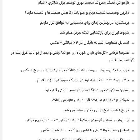
بازخوانی آهنگ معروف محمد نوری توسط غزل شاکری + فیلم
آخرین وضعیت قیمت برنج و حبوبات؛ کاهش قیمت‌ها واقعیت دارد؟
پزشکیان: در بهترین زمان برای دستیابی به توافق قرار داریم
شروط ایران برای بازگشایی تنگه هرمز اعلام شد
استایل متفاوت افسانه بایگان در ۶۴ سالگی + عکس
علیرضا قربانی «گل‌های باران خورده» را خواند/ رفتی و بعد از تو دنیا غرق شد در
گریه‌هایم + فیلم
خرید جدید پرسپولیس رسمی شد؛ هافبک تازه‌وارد با لباس سرخ + عکس
جشن تولد ۴۳ سالگی لیلا اوتادی با یک سورپرایز ویژه + فیلم
عمان: مذاکرات درباره تنگه هرمز در مسیر مثبتی قرار دارد
شوک تازه به بازار لبنیات؛ قیمت شیر افزایش یافت
تاریخ اعلام نتایج نهایی دکتری مشخص شد
پرسپولیس مقابل آلومینیوم متوقف شد؛ پایان شکست‌ناپذیری تارتار
استایل سحر دولتشاهی با لباس چروک خبرساز شد + عکس