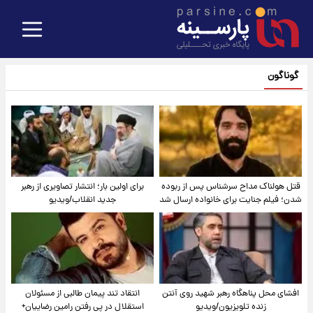
گوناگون
قتل هولناک مداح سرشناس پس از ربوده
برای اولین بار؛ انتشار تصاویری از رهبر
شدن؛ فیلم جنایت برای خانواده ارسال شد
جدید انقلاب/ویدیو
افشای محل پناهگاه‌ رهبر شهید روی آنتن
انتقاد تند پیمان طالبی از مسئولان
زنده تلویزیون/ویدیو
استقلال در پی رفتن رامین رضاییان+