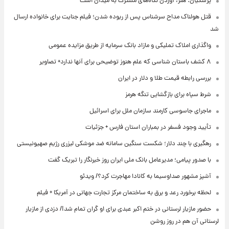
پزشکیان: هنر، آوردن نگاه‌های مشترک به میدان است
قتل هولناک مداح سرشناس پس از ربوده شدن؛ فیلم جنایت برای خانواده ارسال
شد
واگذاری املاک تملیکی و مازاد بانک سرمایه از طریق مزایده عمومی
۸ کشف باستان شناسی که علم هنوز توضیحی برای آنها ندارد+ تصاویر
بررسی رابطه قیمت طلا و دلار در ایران
شرط سپاه برای بازگشایی تنگه هرمز
ماجرای جاسوسی کارمند سازمان ملل برای اسرائیل
تأیید وجود فسفر در بمباران استان فارس + جزئیات
رهگیری با چند دلار؛ شکست سنگین سامانه ضد موشکی لیزری رژیم صهیونیستی
با صدور پیامی؛ مدیرعامل بانک ملی ایران روز خبرنگار را تبریک گفت
آشپز مشهور صداوسیما به کانادا مهاجرت کرد؟/ ویدئو
لحظه برخورد رعد و برق به ساختمان مرکز تجارت جهانی در آمریکا + فیلم
حضور مازیار لرستانی در ختم اکبر عبدی برای او گران تمام شد!/ دزدی از مازیار
لرستانی آن هم در روز روشن