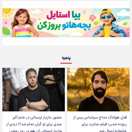
پنجره
قتل هولناک مداح سرشناس پس از
حضور مازیار لرستانی در ختم اکبر
ربوده شدن؛ فیلم جنایت برای
عبدی برای او گران تمام شد!/ دزدی از
خانواده ارسال شد
مازیار لرستانی آن هم در روز روشن