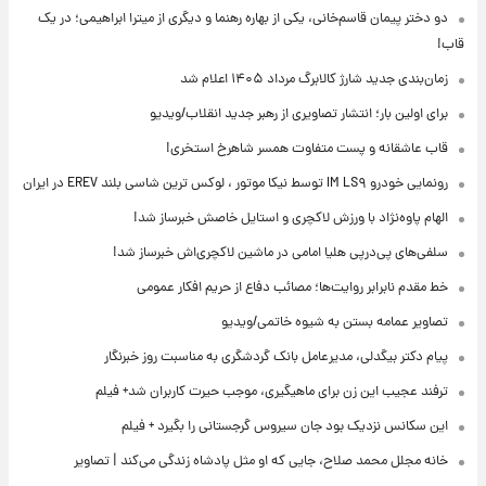
دو دختر پیمان قاسم‌خانی، یکی از بهاره رهنما و دیگری از میترا ابراهیمی؛ در یک
قاب!
زمان‌بندی جدید شارژ کالابرگ مرداد ۱۴۰۵ اعلام شد
برای اولین بار؛ انتشار تصاویری از رهبر جدید انقلاب/ویدیو
قاب عاشقانه و پست متفاوت همسر شاهرخ استخری!
رونمایی خودرو IM LS۹ توسط نیکا موتور ، لوکس ترین شاسی بلند EREV در ایران
الهام پاوه‌نژاد با ورزش لاکچری و استایل خاصش خبرساز شد!
سلفی‌های پی‌درپی هلیا امامی در ماشین لاکچری‌اش خبرساز شد!
خط مقدم نابرابر روایت‌ها؛ مصائب دفاع از حریم افکار عمومی
تصاویر عمامه بستن به شیوه خاتمی/ویدیو
پیام دکتر بیگدلی، مدیرعامل بانک گردشگری به مناسبت روز خبرنگار
ترفند عجیب این زن برای ماهیگیری، موجب حیرت کاربران شد+ فیلم
این سکانس نزدیک بود جان سیروس گرجستانی را بگیرد + فیلم
خانه مجلل محمد صلاح، جایی که او مثل پادشاه زندگی می‌کند | تصاویر