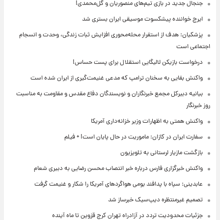
جنجال جدید در بازی تیم‌های منصوریان و گل‌محمدی!
ایرج خواننده پیشکسوت موسیقی ایران بستری شد
پزشکیان: هدف از استقرار محله‌محوری افزایش ثبات زندگی، وحدت و انسجام
اجتماعی است
درخواست بازیکن لالیگایی استقلال برای پست حساس!
واکنش بقایی به سخنان ترامپ که مدعی غنیمت‌گیری از ایران شده است
بیانیه دبیرکل مجمع خبرنگاران و نویسندگان دفاع مقدس و مقاومت به مناسبت
روز خبرنگار
واکنش همتی به اظهارات وزیر خزانه‌داری آمریکا
سفارت ایران در کازان: ماموریت در حال پایان است! + فیلم
بازگشت مازیار لرستانی به تلویزیون
واکنش خبرگزاری فارس درباره خبر انتصاب محسن رضایی به دبیری شعام
عابدینی: سپاه با پدافند بومی هواگردهای آمریکا را شکار و غنیمت گرفت
تصمیم غیرمنتظره دیپ‌سیک خبرساز شد
جزئیات محدودیت تردد در آزادراه تهران کرج قزوین تا ماه آینده