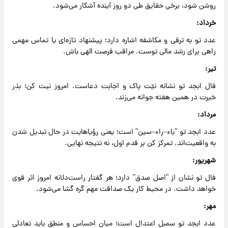
روشن شود، برخی حقایق طی دو روز آینده آشکار می‌شود.
خرداد:
عدد تو به ترقی و مکاشفه اشاره دارد؛ پیشنهاد تازه‌ای یا تماس مهمی
راهی برای رشد مالی توست. مراقب فرصت الهی باش.
تیر:
فال ابجد تو نشانه نیّت پاک و اجابت دعاست. امروز نیت کن؛ بذر
خیرت در همین هفته جوانه می‌زند.
مرداد:
عدد ابجد تو “باء–راء–سین” است؛ یعنی رؤیاهایت در حال تبدیل شدن
به واقعیت‌اند. تمرکز کن بر قدم اول، نه نتیجه نهایی.
شهریور:
فال تو نشان از “اصل صدق” دارد؛ هر گفتار راست‌دلانه امروز اثر قوی
خواهد داشت. در محیط کار یک صداقت مهم گره گشا می‌شود.
مهر:
عدد ابجد تو سمبل اعتدال است؛ میان احساس و منطق باید تعادلی