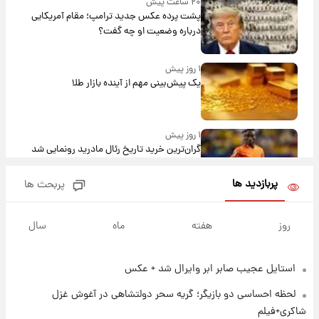
۲۰ ساعت پیش
پشت پرده عکس جدید ترامپ؛ مقام آمریکایی
درباره وضعیت او چه گفت؟
۱ روز پیش
یک پیش‌بینی مهم از آینده بازار طلا
۱ روز پیش
گران‌ترین خرید تاریخ رئال مادرید رونمایی شد
پربازدید ها
پربحث ها
۱ روز پیش
پیش‌بینی بارش‌های گسترده با ورود ال‌نینو؛ کدام
روز
هفته
ماه
سال
روزها پربارش‌تر خواهند بود؟
استایل عجیب صابر ابر وایرال شد + عکس
۱ روز پیش
شماره پیراهن خریدهای جدید پرسپولیس اعلام
لحظه احساسی دو بازیگر؛ گریه سحر دولتشاهی در آغوش غزل
شد؛ تیکدری، محبی و سرگیف با اعداد ویژه
شاکری+فیلم