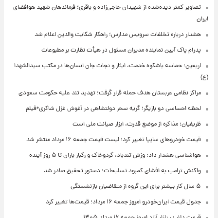
تصاویر کمتر دیده‌شده از شهیدان حاجی‌زاده و باقری؛ فرماندهان شهید هوافضای
ایران
هشدار درباره تخلفات سرویس مدارس؛ راهکار شکایت والدین اعلام شد
پدرام پاک آیین نماینده مدیران مسئول در هیأت نظارت بر مطبوعات
اربعین؛ حماسه باشکوه خدمت، ایثار و نجات جان انسان‌ها در مکتب سیدالشهدا
(ع)
مراکز نظامی عربستان هدف حمله قرار گرفت؛ تهدید تند علیه حکومت سعودی
لحظه احساسی دو بازیگر؛ گریه سحر دولتشاهی در آغوش غزل شاکری+فیلم
ظریفیان: مذاکره از موضع قدرت، ابزار صیانت ملی است
قیمت خودروهای سایپا تغییر کرد؛ لیست قیمت جمعه ۱۶ مرداد منتشر شد
هواشناسی هشدار داد: وزش تندباد، گردوخاک و رگبار باران تا ۵ روز آینده
واکنش ترامپ به افشای کمبود تسلیحات؛ دستور تحقیق صادر شد
۵ سال کار بیشتر برای این گروه از متقاضیان بازنشستگی
جدول قیمت ایران‌خودرو امروز جمعه ۱۶ مرداد؛ قیمت‌ها تغییر کرد
قیمت دلار در بازار آزاد امروز جمعه ۱۶ مرداد ۱۴۰۵