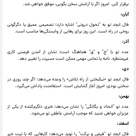
برقرار کنی. امروز اگر با آرامش سخن بگویی، موفق خواهی شد.
آبان:
فال ابجد تو به “تحول درونی” اشاره دارد؛ تصمیمی عمیق یا دگرگونی
روحی در راه است. این روز برای رهایی از وابستگی‌ها مناسب است.
آذر:
عدد تو با “ج” و “ق” هماهنگ است؛ نشان از آمدن فرصتی کاری
غیرمنتظره. نامه یا تماس مهمی ممکن است مسیرت را تغییر دهد.
دی:
فال ابجد تو «نیکبختی از راه تلاش» را وعده می‌دهد؛ اگر چند روزی در
سختی بودی، امروز آغاز گشایش است. استقامتت پاداش می‌گیرد.
بهمن:
عدد تو “اتحاد و یگانگی” را نشان می‌دهد؛ خبری دلگرم‌کننده از یکی از
عزیزان خواهی شنید که موجب آرامش عاطفی تو می‌شود.
اسفند:
فال ابجد تو “فیض و برکت” را نوید می‌دهد؛ کارهایی که با نیت خیر