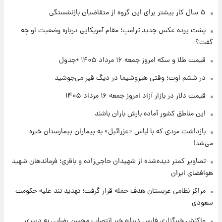
۱ روز پیش
۵ سال کار بیشتر برای این گروه از متقاضیان بازنشستگی
جزئیات فعال‌سازی «کیف پول ایران» اعلام
پشت پرده عکس جدید ترامپ؛ مقام آمریکایی درباره وضعیت او چه
شد+فیلم
گفت؟
۱ روز پیش
قیمت طلا و سکه امروز جمعه ۱۶ مرداد ۱۴۰۵ +جدول
تغییر تند قیمت محصولات ایران‌خودرو و سایپا
امروز پنجشنبه ۱۵ مرداد ۱۴۰۵ +جدول
در ششم اوت؛ وقتی هیروشیما در دیگ قیر می‌جوشید
قیمت دلار در بازار آزاد امروز جمعه ۱۶ مرداد ۱۴۰۵
۱ روز پیش
این مناطق کشور آماده بارش باران باشند
قیمت طلا و سکه امروز پنجشنبه ۱۵ مرداد ۱۴۰۵
بازداشت مردی که با لباس «عزرائیل» به بیماران بیمارستان خیره
می‌شد!
۱ روز پیش
شارژ جدید کالابرگ برای سه دهک؛ جزئیات اعلام
تصاویر کمتر دیده‌شده از شهیدان حاجی‌زاده و باقری؛ فرماندهان شهید
شد
هوافضای ایران
مراکز نظامی عربستان هدف حمله قرار گرفت؛ تهدید تند علیه حکومت
سعودی
واکنش خبرگزاری فارس درباره خبر انتصاب محسن رضایی به دبیری