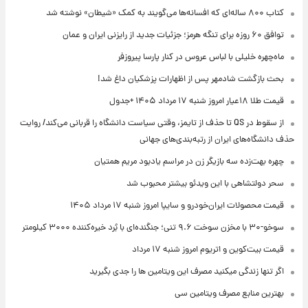
کتاب ۸۰۰ ساله‌ای که افسانه‌ها می‌گویند به کمک «شیطان» نوشته شد
توافق ۶۰ روزه برای تنگه هرمز؛ جزئیات جدید از رایزنی ایران و عمان
ماه‌چهره خلیلی با لباس عروس در کنار پارسا پیروزفر
بحث بازگشت شادمهر پس از اظهارات پزشکیان داغ شد!
قیمت طلا ۱۸عیار امروز شنبه ۱۷ مرداد ۱۴۰۵ +جدول
از سقوط در QS تا حذف از تایمز، وقتی سیاست دانشگاه را قربانی می‌کند/ روایت
حذف دانشگاه‌های ایران از رتبه‌بندی‌های جهانی
چهره بهت‌زده سه بازیگر زن در مراسم یادبود مریم همتیان
سحر دولتشاهی با این ویدئو بیشتر محبوب شد
قیمت محصولات ایران‌خودرو و سایپا امروز شنبه ۱۷ مرداد ۱۴۰۵
سوخو-۳۰ با مخزن سوخت ۹.۶ تنی؛ جنگنده‌ای با بُرد خیره‌کننده ۳۰۰۰ کیلومتر
قیمت بیت‌کوین و اتریوم امروز شنبه ۱۷ مرداد
اگر تنها زندگی میکنید مصرف این ویتامین ها را جدی بگیرید
بهترین منابع مصرف ویتامین سی