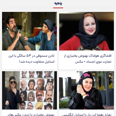
پنجره
افشاگری هولناک بهنوش بختیاری از
لادن مستوفی در ۵۴ سالگی با این
تجارت موی اجساد + عکس
استایل متفاوت دیده شد!
بهاره رهنما این بار با استایل انگلیسی
بهنوش بختیاری با دیدن عکس‌های