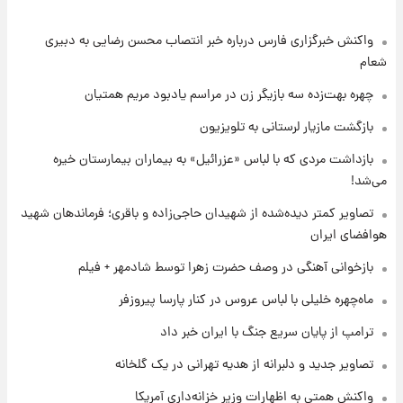
واکنش خبرگزاری فارس درباره خبر انتصاب محسن رضایی به دبیری
۱۸ ساعت پیش
بازیکن به درد نخور استقلال با مقصد اروپا این
شعام
تیم را ترک کرد!
چهره بهت‌زده سه بازیگر زن در مراسم یادبود مریم همتیان
۲۳ ساعت پیش
بازگشت مازیار لرستانی به تلویزیون
تصاویر کمتر دیده‌شده از شهیدان حاجی‌زاده و
بازداشت مردی که با لباس «عزرائیل» به بیماران بیمارستان خیره
باقری؛ فرماندهان شهید هوافضای ایران
می‌شد!
۱ روز پیش
تصاویر کمتر دیده‌شده از شهیدان حاجی‌زاده و باقری؛ فرماندهان شهید
قیمت خودروهای سایپا تغییر کرد؛ لیست قیمت
هوافضای ایران
جمعه ۱۶ مرداد منتشر شد
بازخوانی آهنگی در وصف حضرت زهرا توسط شادمهر + فیلم
۱ روز پیش
ماه‌چهره خلیلی با لباس عروس در کنار پارسا پیروزفر
جدول قیمت ایران‌خودرو امروز جمعه ۱۶ مرداد؛
قیمت‌ها تغییر کرد
ترامپ از پایان سریع جنگ با ایران خبر داد
تصاویر جدید و دلبرانه از هدیه تهرانی در یک گلخانه
۱ روز پیش
قیمت طلا و سکه امروز جمعه ۱۶ مرداد ۱۴۰۵
واکنش همتی به اظهارات وزیر خزانه‌داری آمریکا