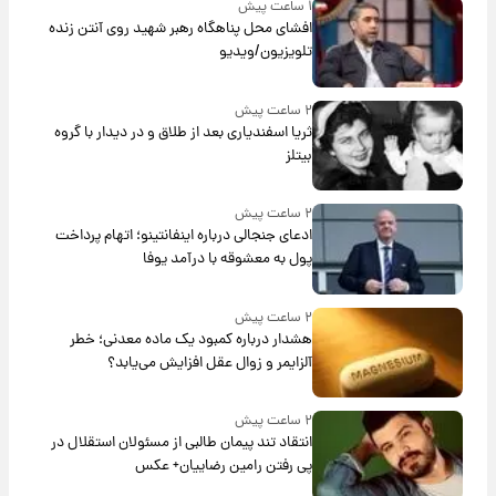
۱ ساعت پیش
افشای محل پناهگاه‌ رهبر شهید روی آنتن زنده
تلویزیون/ویدیو
۲ ساعت پیش
ثریا اسفندیاری بعد از طلاق و در دیدار با گروه
بیتلز
۲ ساعت پیش
ادعای جنجالی درباره اینفانتینو؛ اتهام پرداخت
پول به معشوقه با درآمد یوفا
۲ ساعت پیش
هشدار درباره کمبود یک ماده معدنی؛ خطر
آلزایمر و زوال عقل افزایش می‌یابد؟
۲ ساعت پیش
انتقاد تند پیمان طالبی از مسئولان استقلال در
پی رفتن رامین رضاییان+ عکس