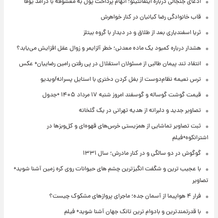
ادعای جنجالی درباره اینفانتینو؛ اتهام پرداخت پول به معشوقه با درآمد یوفا
قاب خانوادگی رضا کیانیان در کنار خواهرش
ثریا اسفندیاری بعد از طلاق و در دیدار با گروه بیتلز
هشدار درباره کمبود یک ماده معدنی؛ خطر آلزایمر و زوال عقل افزایش می‌یابد؟
انتقاد تند پیمان طالبی از مسئولان استقلال در پی رفتن رامین رضاییان+ عکس
ترس نعیمه نظام‌دوست از بغل کردن دختری با استایل پسرانه/ویدیو
قیمت گوشت گوساله و گوسفند امروز شنبه ۱۷ مرداد ۱۴۰۵ +جدول
تصاویر جدید و دلبرانه از هدیه تهرانی در یک گلخانه
ثبت تصاویر تماشایی از همزیستی خرس‌های قهوه‌ای و کل‌وبزها در
اشترانکوه+فیلم
گوگوش در دو سالگی و در کنار مادرش؛ سال ۱۳۳۱
با عجیب ترین و شگفت انگیزترین چشم های حیوانات روی کره زمین آشنا شوید+
تصاویر
فرار ۴ هواپیما از آسمان جده؛ ماجرای پروازهای مشکوک چیست؟
با قدرتمندترین و بادوام ترین تانک جهان آشنا شوید+ فیلم