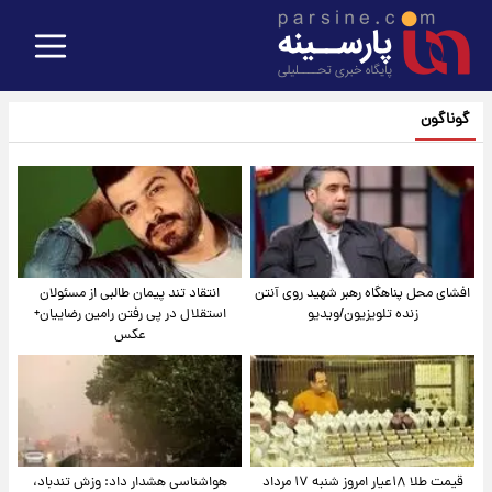
گوناگون
افشای محل پناهگاه‌ رهبر شهید روی آنتن
انتقاد تند پیمان طالبی از مسئولان
زنده تلویزیون/ویدیو
استقلال در پی رفتن رامین رضاییان+
عکس
قیمت طلا ۱۸عیار امروز شنبه ۱۷ مرداد
هواشناسی هشدار داد: وزش تندباد،