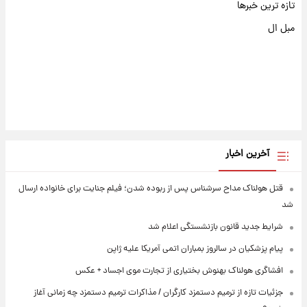
تازه ترین خبرها
مبل ال
آخرین اخبار
قتل هولناک مداح سرشناس پس از ربوده شدن؛ فیلم جنایت برای خانواده ارسال
شد
شرایط جدید قانون بازنشستگی اعلام شد
پیام پزشکیان در سالروز بمباران اتمی آمریکا علیه ژاپن
افشاگری هولناک بهنوش بختیاری از تجارت موی اجساد + عکس
جزئیات تازه از ترمیم دستمزد کارگران / مذاکرات ترمیم دستمزد چه زمانی آغاز