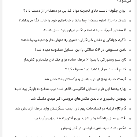
می‌شود؟
ایران چگونه دست بالای تجارت مواد غذایی در منطقه را از دست داد؟
شوک به بازار اجاره مسکن؛ چرا مالکان خانه‌های خود را خالی نگه می‌دارند؟
۱۱ سناتور آمریکا علیه ادامه جنگ با ایران وارد عمل شدند
تأکید جهانگیر بر نقش خبرنگاران؛ «امروز به عنوان خار چشم می‌درخشند»
لادن مستوفی در ۵۴ سالگی با این استایل متفاوت دیده شد!
نان سیر رستورانی با پنیر؛ ۶ مرحله ساده برای یک نان پف‌دار و کش‌دار
کدام قسمت مرغ را نباید زیاد مصرف کرد؟
قیمت جدید برنج ایرانی، هندی و پاکستانی مشخص شد
بهاره رهنما این بار با استایل انگلیسی ظاهر شد؛ تیپ متفاوت بازیگر پرحاشیه!
بهنوش بختیاری با دیدن عکس‌های عروسی اکبر عبدی دلتنگ شد!
گام تازه ترکیه در تسلیحات پهپادی؛ بمب سنگرشکن وارد مرحله آزمایش شد
افشای محل پناهگاه‌ رهبر شهید روی آنتن زنده تلویزیون/ویدیو
عکس شاد سپند امیرسلیمانی در کنار پسرش